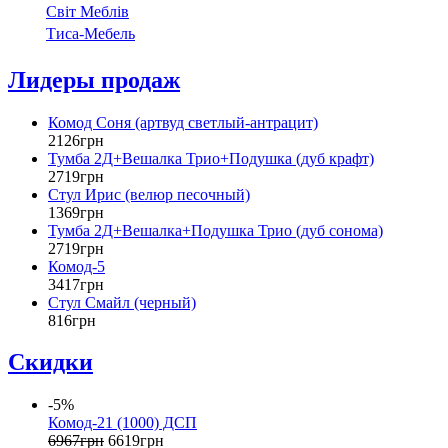
Світ Меблів
Тиса-Мебель
Лидеры продаж
Комод Соня (артвуд светлый-антрацит)
2126
грн
Тумба 2Д+Вешалка Трио+Подушка (дуб крафт)
2719
грн
Стул Ирис (велюр песочный)
1369
грн
Тумба 2Д+Вешалка+Подушка Трио (дуб сонома)
2719
грн
Комод-5
3417
грн
Стул Смайл (черный)
816
грн
Скидки
-5%
Комод-21 (1000) ДСП
6967
грн
6619
грн