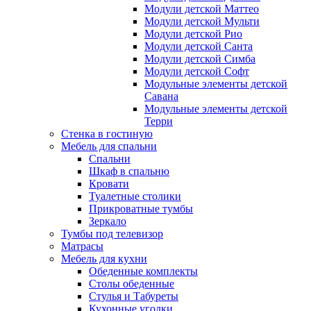
Модули детской Маттео
Модули детской Мульти
Модули детской Рио
Модули детской Санта
Модули детской Симба
Модули детской Софт
Модульные элементы детской
Савана
Модульные элементы детской
Терри
Стенка в гостиную
Мебель для спальни
Спальни
Шкаф в спальню
Кровати
Туалетные столики
Прикроватные тумбы
Зеркало
Тумбы под телевизор
Матрасы
Мебель для кухни
Обеденные комплекты
Столы обеденные
Стулья и Табуреты
Кухонные уголки