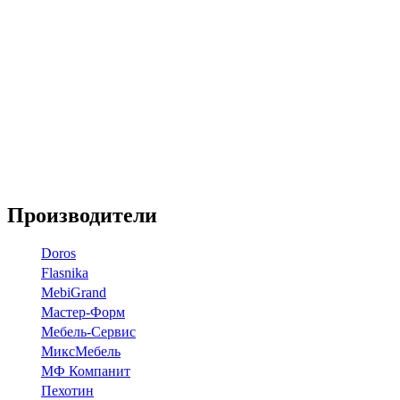
Производители
Doros
Flasnika
МebiGrand
Мастер-Форм
Мебель-Сервис
МиксМебель
МФ Компанит
Пехотин