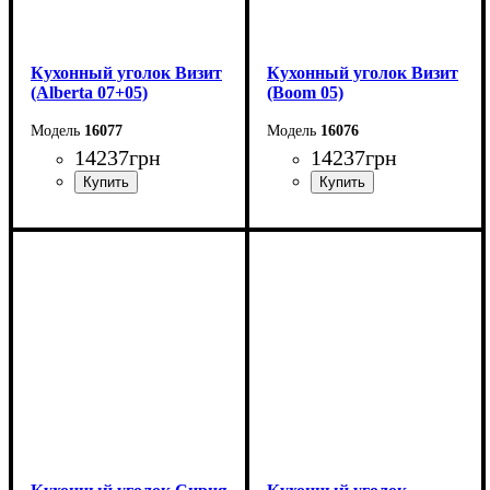
Кухонный уголок Визит
Кухонный уголок Визит
(Alberta 07+05)
(Boom 05)
16077
16076
14237
грн
14237
грн
Pазмер: 175*130 см
Pазмер: 175*130 см
Спальное место: 145*95
см