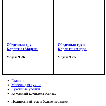
Обеденная група
Обеденная група
Карпаты+Модена
Карпаты+Андра
9336
9335
Стол
: 1200*740*800 мм
Стол
: 1200*740*800 мм
Стул
: 490*990*410 мм
Стул
: 445*1020*415 мм
Главная
Мебель для кухни
Стол в разложенном
Стол в разложенном
Кухонные уголки
виде
-1600 мм
виде
-1600 мм
Кухонный комплект Канзас
Подписывайтесь и будьте первыми