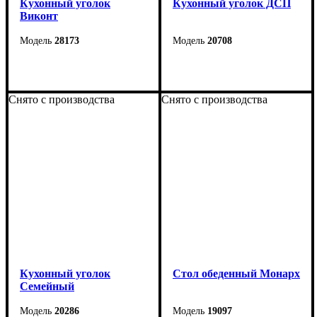
Кухонный уголок
Кухонный уголок ДСП
Виконт
28173
20708
Длина: 110 см
Угол: Ш-1535*1135 В-800 Г-345 мм
Высота: 82 см
Стол: Ш-890 (1180) В-762 Г-590 мм
Снято с производства
Снято с производства
Ширина: 150 см
Табурет: Ш-350 В-435 Г-350 мм
Кухонный уголок
Cтол обеденный Монарх
Семейный
20286
19097