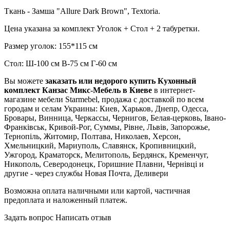
Ткань - Замша "Allure Dark Brown", Textoria.
Цена указана за комплект Уголок + Стол + 2 табуретки.
Pазмер уголок: 155*115 см
Стол: Ш-100 см В-75 см Г-60 см
Вы можете
заказать или недорого купить Кухонный
комплект Канзас Микс-Мебель в Киеве
в интернет-
магазине мебели Starmebel, продажа с доставкой по всем
городам и селам Украины: Киев, Харьков, Днепр, Одесса,
Бровары, Винница, Черкассы, Чернигов, Белая-церковь, Івано-
Франківськ, Кривой-Рог, Суммы, Рівне, Львів, Запорожье,
Тернопіль, Житомир, Полтава, Николаев, Херсон,
Хмельницкий, Мариуполь, Славянск, Кропивницкий,
Ужгород, Краматорск, Мелитополь, Бердянск, Кременчуг,
Никополь, Северодонецк, Горишние Плавни, Чернівці и
другие - через службы Новая Почта, Деливери
Возможна оплата наличными или картой, частичная
предоплата и наложенный платеж.
Задать вопрос
Написать отзыв