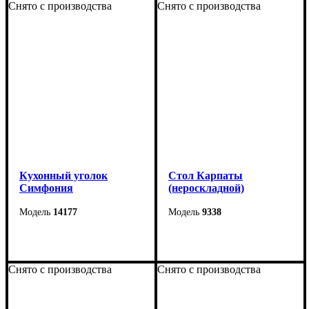
Снято с производства
Снято с производства
Кухонный уголок
Cтол Карпаты
Симфония
(нероскладной)
14177
9338
Уголок: 140*110 см
Ширина
: 1200 мм
Снято с производства
Снято с производства
Стол: 90*57*73 см
Высота
: 740 мм
Стол в разложенном
Глубина
: 800 мм
виде: 90*114 см