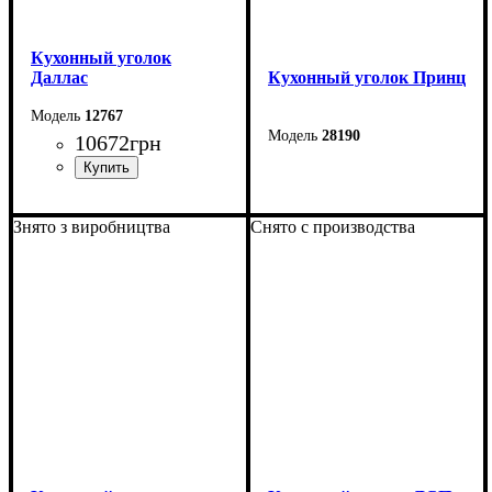
Кухонный уголок
Даллас
Кухонный уголок Принц
12767
28190
10672
грн
Длина: 110 см
Высота: 80 см
Уголок: 150*115 см
Знято з виробництва
Снято с производства
Ширина: 150 см
Стол: 106*60 см
Стол в разлож виде: 139
см