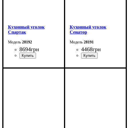
Кухонный уголок
Кухонный уголок
Спартак
Сенатор
28192
28191
8694
грн
4468
грн
Длина: 126,6 см
Длина: 110 см
Высота: 92,5 см
Высота: 86 см
Ширина: 171,6 см
Ширина: 150 см