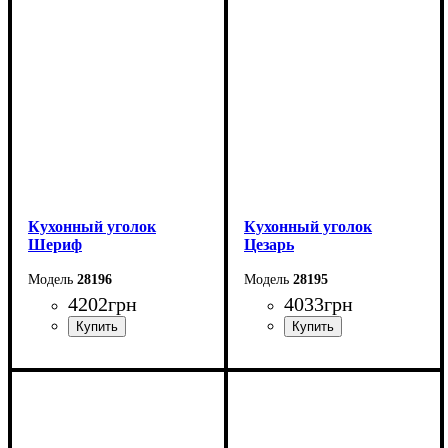
см
см
Стол: Ш-100 см В-75 см
Стол: Ш-100 см В-75 см
Г-60 см
Г-60 см
Стол в разложенном
Стол в разложенном
виде: Ш-140 см В-75 см
виде: Ш-135 см В-75 см
Г-60 см
Г-60 см
Кухонный уголок
Кухонный уголок
Шериф
Цезарь
28196
28195
4202
грн
4033
грн
Длина: 150 см
Длина: 110 см
Высота: 87 см
Высота: 85 см
Ширина: 110 см
Ширина: 150 см