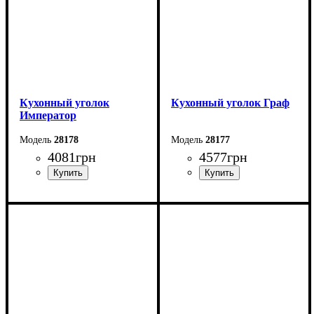
Кухонный уголок
Кухонный уголок Граф
Император
28178
28177
4081
грн
4577
грн
Длина: 150 см
Длина: 120 см
Высота: 83,5 см
Высота: 83 см
Ширина: 110 см
Ширина: 160 см