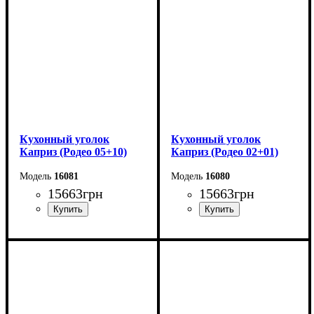
Высота: 82 см
Высота: 80 см
Глубина: 120 см
Глубина: 110 см
Кухонный уголок
Кухонный уголок
Каприз (Родео 05+10)
Каприз (Родео 02+01)
16081
16080
15663
грн
15663
грн
Pазмер: 175*130 см
Pазмер: 175*130 см