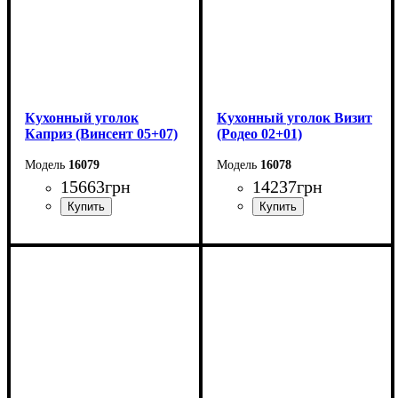
Кухонный уголок
Кухонный уголок Визит
Каприз (Винсент 05+07)
(Родео 02+01)
16079
16078
15663
грн
14237
грн
Pазмер: 175*130 см
Pазмер: 175*130 см