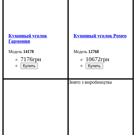
Кухонный уголок
Кухонный уголок Ромео
Гармония
14178
12768
7176
грн
10672
грн
Уголок: 140*110 см
Уголок: 150*115 см
Знято з виробництва
Стол: 90*57*73 см
Стол: 106*60 см
Стол в разложенном
Стол в разлож виде: 139
виде: 90*114 см
см