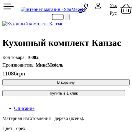
Укр
Рус
097 489-08-00
050 386-44-73
Кухонный комплект Канзас
16082
МиксМебель
11086
грн
В корзину
Купить в 1 клик
Описание
Материал изготовления - дерево (ясень).
Цвет - орех.