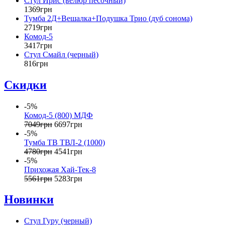
Стул Ирис (велюр песочный)
1369
грн
Тумба 2Д+Вешалка+Подушка Трио (дуб сонома)
2719
грн
Комод-5
3417
грн
Стул Смайл (черный)
816
грн
Скидки
-5%
Комод-5 (800) МДФ
7049
грн
6697
грн
-5%
Тумба ТВ ТВЛ-2 (1000)
4780
грн
4541
грн
-5%
Прихожая Хай-Тек-8
5561
грн
5283
грн
Новинки
Стул Гуру (черный)