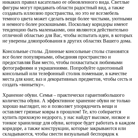
никаких правил касательно ее обновленного вида. Светлые
фигуры могут придавать области радостный вид, а также
создавать иллюзию пространства, но это не все:мебель
темного цвета может сделать вещи более чистыми, уютными
и немного более роскошными. Поскольку коридоры имеют
тенденцию быть маленькими, они являются действительно
отличной областью для Вас, чтобы испытать идеи, в которых
не уверены дляопробования в других областях Вашего дома.
Консольные столы. Длинные консольные столы становятся
все более популярными, объединяя пространство и
предоставляя Вам место, чтобы похвастаться любимыми
фотографиями и украшениями. Попробуйте однотонный
консольный или телефонный столик поменьше, в качестве
места для книг, ваз и декоративных предметов, чтобы сесть и
создать «виньетку».
Хранение обуви. Семья – практически гарантиябольшого
количества обуви. А эффективное хранение обуви не только
хорошо выглядит, но и позволяет упорядочить вещи и
оставляет грязные ковры в прошлом! Те, кто собирается
купить прихожую недорого, у нас найдут высокое, низкое и
тонкое хранилище для обуви, которое будет работать в каждом
коридоре, а также конструкции, которые закрываются или
складываются, чтобы свести визуальный беспорядок к