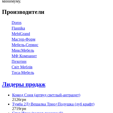
минимуму.
Производители
Doros
Flasnika
МebiGrand
Мастер-Форм
Мебель-Сервис
МиксМебель
МФ Компанит
Пехотин
Світ Меблів
Тиса-Мебель
Лидеры продаж
Комод Соня (артвуд светлый-антрацит)
2126
грн
Тумба 2Д+Вешалка Трио+Подушка (дуб крафт)
2719
грн