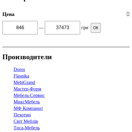
Цена
—
грн
ОК
Производители
Doros
Flasnika
МebiGrand
Мастер-Форм
Мебель-Сервис
МиксМебель
МФ Компанит
Пехотин
Світ Меблів
Тиса-Мебель