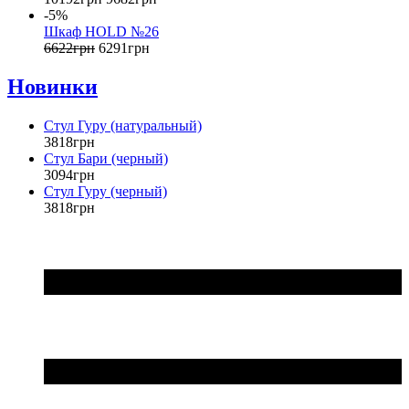
-5%
Шкаф НOLD №26
6622
грн
6291
грн
Новинки
Стул Гуру (натуральный)
3818
грн
Стул Бари (черный)
3094
грн
Стул Гуру (черный)
3818
грн