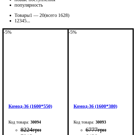
популярность
Товары
1 —
20
(всего 1628)
1
2
3
4
5
...
-5%
-5%
Комод-36 (1600*550)
Комод-36 (1600*380)
30094
30093
8224
грн
6777
грн