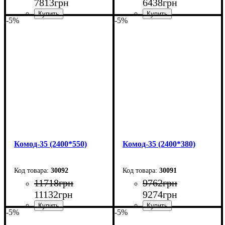
7813
грн
6438
грн
-5%
-5%
Ширина: 160 см
Ширина: 160 см
Высота: 101,7 см
Высота: 101,7 см
Глубина: 55 см
Глубина: 38 см
Комод-35 (2400*550)
Комод-35 (2400*380)
30092
30091
11718
грн
9762
грн
11132
грн
9274
грн
-5%
-5%