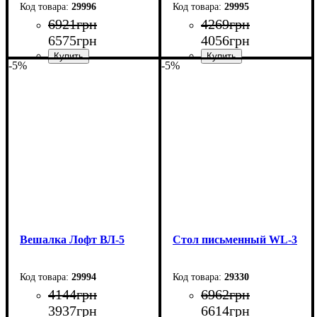
29996
29995
6921
грн
4269
грн
6575
грн
4056
грн
-5%
-5%
Ширина: 110 см
Ширина: 70 см
Высота: 180 см
Высота: 180 см
Глубина: 45 см
Глубина: 45 см
Вешалка Лофт ВЛ-5
Стол письменный WL-3
29994
29330
4144
грн
6962
грн
3937
грн
6614
грн