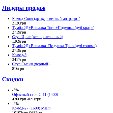
Лидеры продаж
Комод Соня (артвуд светлый-антрацит)
2126
грн
Тумба 2Д+Вешалка Трио+Подушка (дуб крафт)
2719
грн
Стул Ирис (велюр песочный)
1369
грн
Тумба 2Д+Вешалка+Подушка Трио (дуб сонома)
2719
грн
Комод-5
3417
грн
Стул Смайл (черный)
816
грн
Скидки
-5%
Офисный стол С-11 (1400)
4306
грн
4091
грн
-5%
Комод-27 (1600) МДФ
10192
грн
9682
грн