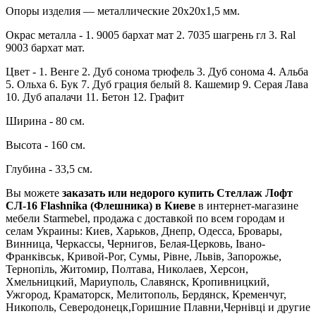
Опоры изделия — металлические 20х20х1,5 мм.
Окрас металла - 1. 9005 бархат мат 2. 7035 шагрень гл 3. Ral
9003 бархат мат.
Цвет - 1. Венге 2. Дуб сонома трюфель 3. Дуб сонома 4. Альба
5. Ольха 6. Бук 7. Дуб грация белый 8. Кашемир 9. Серая Лава
10. Дуб апалачи 11. Бетон 12. Графит
Ширина - 80 см.
Высота - 160 см.
Глубина - 33,5 см.
Вы можете
заказать или недорого купить Стеллаж Лофт
СЛ-16 Flashnika (Флешника) в Киеве
в интернет-магазине
мебели Starmebel, продажа с доставкой по всем городам и
селам Украины: Киев, Харьков, Днепр, Одесса, Бровары,
Винница, Черкассы, Чернигов, Белая-Церковь, Івано-
Франківськ, Кривой-Рог, Сумы, Рівне, Львів, Запорожье,
Тернопіль, Житомир, Полтава, Николаев, Херсон,
Хмельницкий, Мариуполь, Славянск, Кропивницкий,
Ужгород, Краматорск, Мелитополь, Бердянск, Кременчуг,
Никополь, Северодонецк,Горишние Плавни,Чернівці и другие