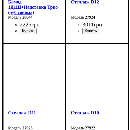
Комод
Стеллаж D12
1Д1Ш+Надставка Трио
(дуб сонома)
28044
27924
2226
грн
3011
грн
Ширина: 30,2 см
Ширина: 120 см
Высота: 202,9 см
Высота: 108 см
Глубина: 32 см
Глубина: 27 см
Стеллаж D11
Стеллаж D10
27923
27922