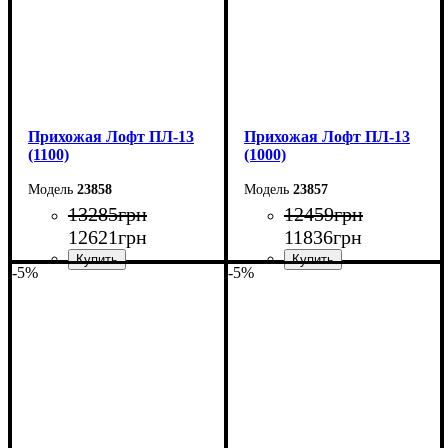
Прихожая Лофт ПЛ-13
Прихожая Лофт ПЛ-13
(1100)
(1000)
23858
23857
13285
грн
12459
грн
12621
грн
11836
грн
-5%
-5%
Ширина: 110 см
Ширина: 100 см
Высота: 200 см
Высота: 200 см
Глубина: 45 см
Глубина: 45 см