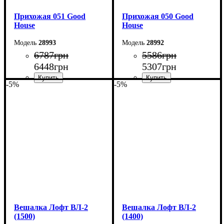
Прихожая 051 Good
Прихожая 050 Good
House
House
28993
28992
6787
грн
5586
грн
6448
грн
5307
грн
-5%
-5%
Ширина: 136 см
Ширина: 113 см
Высота: 170 см
Высота: 170 см
Глубина: 32 см
Глубина: 32 см
Вешалка Лофт ВЛ-2
Вешалка Лофт ВЛ-2
(1500)
(1400)