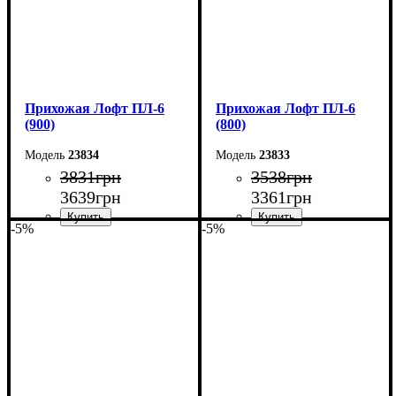
Прихожая Лофт ПЛ-6
Прихожая Лофт ПЛ-6
(900)
(800)
23834
23833
3831
грн
3538
грн
3639
грн
3361
грн
-5%
-5%
Ширина: 90 см
Ширина: 80 см
Высота: 180 см
Высота: 180 см
Глубина: 2,5 см
Глубина: 2,5 см