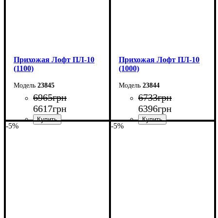
Прихожая Лофт ПЛ-10
Прихожая Лофт ПЛ-10
(1100)
(1000)
23845
23844
6965
грн
6733
грн
6617
грн
6396
грн
-5%
-5%
Ширина: 110 см
Ширина: 100 см
Высота: 180 см
Высота: 180 см
Глубина: 45 см
Глубина: 45 см