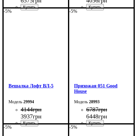
6575
грн
4056
грн
-5%
-5%
Ширина: 110 см
Ширина: 70 см
Высота: 180 см
Высота: 180 см
Глубина: 45 см
Глубина: 45 см
Вешалка Лофт ВЛ-5
Прихожая 051 Good
House
29994
28993
4144
грн
6787
грн
3937
грн
6448
грн
-5%
-5%