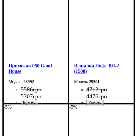
Ширина: 70 см
Ширина: 136 см
Высота: 180 см
Высота: 170 см
Глубина: 45 см
Глубина: 32 см
Прихожая 050 Good
Вешалка Лофт ВЛ-2
House
(1500)
28992
25501
5586
грн
4712
грн
5307
грн
4476
грн
-5%
-5%
Ширина: 113 см
Ширина: 150 см
Высота: 170 см
Высота: 160 см
Глубина: 32 см
Глубина: 55 см