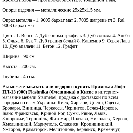
Опоры изделия — металлические 25х25х1,5 мм.
Окрас металла - 1. 9005 бархат мат 2. 7035 шагрень гл 3. Ral
9003 бархат мат.
Цвет - 1. Венге 2. Дуб сонома трюфель 3. Дуб сонома 4. Альба
5. Ольха 6. Бук 7. Дуб грация белый 8. Кашемир 9. Серая Лава
10. Дуб апалачи 11. Бетон 12. Графит
Ширина - 90 см.
Высота - 200 см.
Глубина - 45 см.
Вы можете
заказать или недорого купить Прихожая Лофт
ПЛ-13 (900) Flashnika (Флешника) в Киеве
в интернет-
магазине мебели Starmebel, продажа с доставкой по всем
городам и селам Украины: Киев, Харьков, Днепр, Одесса,
Бровары, Винница, Черкассы, Чернигов, Белая-Церковь,
Івано-Франківськ, Кривой-Рог, Сумы, Рівне, Львів,
Запорожье, Тернопіль, Житомир, Полтава, Николаев, Херсон,
Хмельницкий, Мариуполь, Славянск, Кропивницкий,
Ужгород, Краматорск, Мелитополь, Бердянск, Кременчуг,