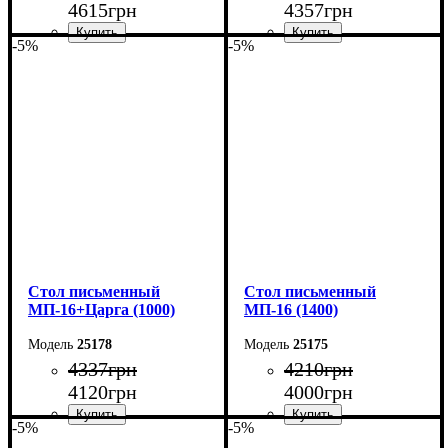
4615
грн
4357
грн
-5%
-5%
Ширина: 140 см
Ширина: 120 см
Высота: 75 см
Высота: 75 см
Глубина: 60 см
Глубина: 60 см
Cтол письменный
Cтол письменный
МП-16+Царга (1000)
МП-16 (1400)
25178
25175
4337
грн
4210
грн
4120
грн
4000
грн
-5%
-5%