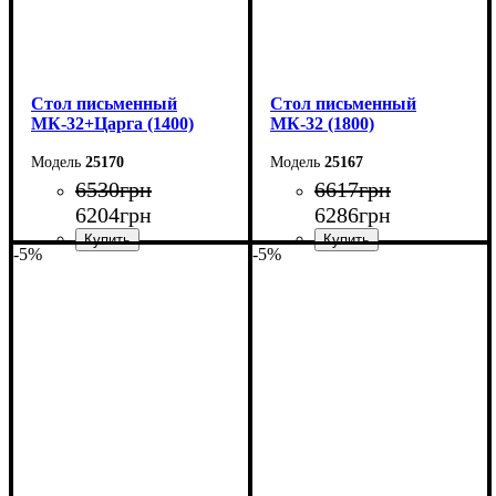
Cтол письменный
Cтол письменный
МК-32+Царга (1400)
МК-32 (1800)
25170
25167
6530
грн
6617
грн
6204
грн
6286
грн
-5%
-5%
Ширина: 140 см
Ширина: 180 см
Высота: 76,6 см
Высота: 75 см
Глубина: 70 см
Глубина: 70 см