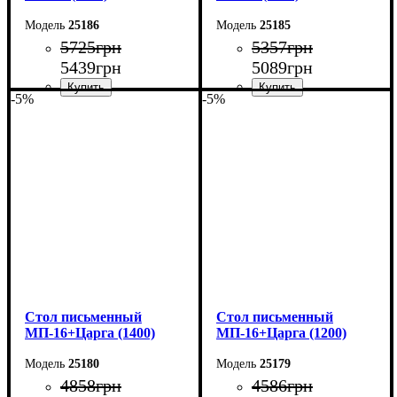
25186
25185
5725
грн
5357
грн
5439
грн
5089
грн
-5%
-5%
Ширина: 160 см
Ширина: 140 см
Высота: 76,6 см
Высота: 76,6 см
Глубина: 70 см
Глубина: 70 см
Cтол письменный
Cтол письменный
МП-16+Царга (1400)
МП-16+Царга (1200)
25180
25179
4858
грн
4586
грн