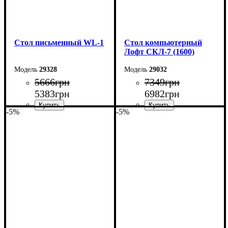
Стол письменный WL-1
Стол компьютерный
Лофт СКЛ-7 (1600)
29328
29032
5666
грн
7349
грн
5383
грн
6982
грн
-5%
-5%
Ширина: 104 см
Ширина: 160 см
Высота: 75 см
Высота: 75 см
Глубина: 55 см
Глубина: 55 см