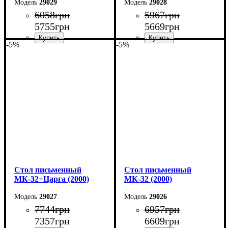
29029
29028
6058
грн
5967
грн
5755
грн
5669
грн
-5%
-5%
Ширина: 160 см
Ширина: 160 см
Высота: 75 см
Высота: 75 см
Глубина: 55 см
Глубина: 55 см
Cтол письменный
Cтол письменный
МК-32+Царга (2000)
МК-32 (2000)
29027
29026
7744
грн
6957
грн
7357
грн
6609
грн