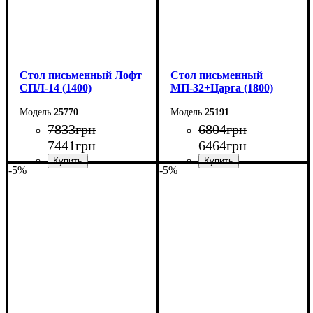
Стол письменный Лофт
Cтол письменный
СПЛ-14 (1400)
МП-32+Царга (1800)
25770
25191
7833
грн
6804
грн
7441
грн
6464
грн
-5%
-5%
Ширина: 140 см
Ширина: 180 см
Высота: 75 см
Высота: 76,6 см
Глубина: 55 см
Глубина: 70 см