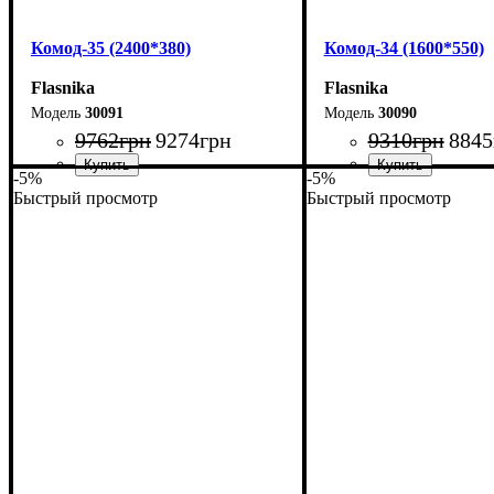
Комод-35 (2400*380)
Комод-34 (1600*550)
Flasnika
Flasnika
30091
30090
9762
грн
9274
грн
9310
грн
8845
-5%
-5%
Быстрый просмотр
Быстрый просмотр
Ширина: 240 см
Ширина: 160 см
Высота: 101,7 см
Высота: 101,7 см
Глубина: 38 см
Глубина: 55 см