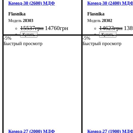
Комод-30 (2600) МДФ
Комод-30 (2400) МД
Flasnika
Flasnika
28303
28302
15537
грн
14760
грн
14623
грн
138
-5%
-5%
Быстрый просмотр
Быстрый просмотр
Ширина: 260 см
Ширина: 240 см
Высота: 80 см
Высота: 80 см
Глубина: 45 см
Глубина: 45 см
Комод-27 (2000) МДФ
Комод-27 (1900) МД