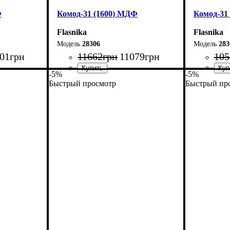
Ф
Комод-31 (1600) МДФ
Комод-31
Flasnika
Flasnika
28306
283
01
грн
11662
грн
11079
грн
105
-5%
-5%
Быстрый просмотр
Быстрый пр
Ширина: 160 см
Ширина: 
Высота: 100,4 см
Высота: 1
Глубина: 45 см
Глубина: 