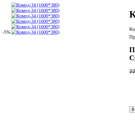
К
-5%
П
С
7
В