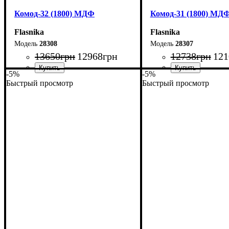
Комод-32 (1800) МДФ
Комод-31 (1800) МД
Flasnika
Flasnika
28308
28307
13650
грн
12968
грн
12738
грн
121
-5%
-5%
Быстрый просмотр
Быстрый просмотр
Ширина: 180 см
Ширина: 180 см
Высота: 96,2 см
Высота: 100,4 см
Глубина: 45 см
Глубина: 45 см