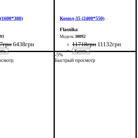
(1600*380)
Комод-35 (2400*550)
Flasnika
93
30092
7
грн
6438
грн
11718
грн
11132
грн
-5%
осмотр
Быстрый просмотр
160 см
Ширина: 240 см
01,7 см
Высота: 101,7 см
38 см
Глубина: 55 см