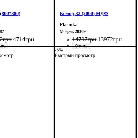
(800*380)
Комод-32 (2000) МДФ
Flasnika
87
28309
2
грн
4714
грн
14707
грн
13972
грн
-5%
осмотр
Быстрый просмотр
80 см
Ширина: 200 см
01,7 см
Высота: 96,2 см
38 см
Глубина: 45 см