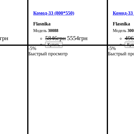
Комод-33 (800*550)
Комод-33 
Flasnika
Flasnika
30088
300
грн
5846
грн
5554
грн
496
-5%
-5%
Быстрый просмотр
Быстрый пр
Ширина: 80 см
Ширина: 
Высота: 101,7 см
Высота: 1
Глубина: 55 см
Глубина: 