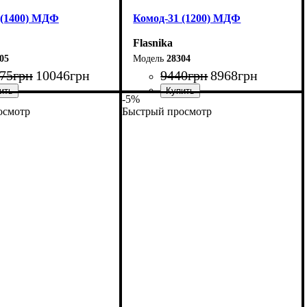
 (1400) МДФ
Комод-31 (1200) МДФ
Flasnika
05
28304
75
грн
10046
грн
9440
грн
8968
грн
-5%
осмотр
Быстрый просмотр
140 см
Ширина: 120 см
00,4 см
Высота: 100,4 см
45 см
Глубина: 45 см