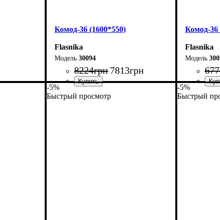
Комод-36 (1600*550)
Комод-36 
Flasnika
Flasnika
30094
300
8224
грн
7813
грн
677
-5%
-5%
Быстрый просмотр
Быстрый пр
Ширина: 160 см
Ширина: 
Высота: 101,7 см
Высота: 1
Глубина: 55 см
Глубина: 