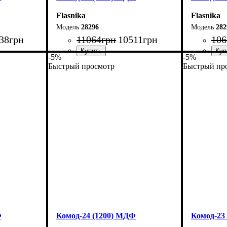
Flasnika
Flasnika
28296
282
38
грн
11064
грн
10511
грн
106
-5%
-5%
Быстрый просмотр
Быстрый пр
Ширина: 180 см
Ширина: 
Высота: 80 см
Высота: 8
Глубина: 38 см
Глубина: 
Ф
Комод-24 (1200) МДФ
Комод-23