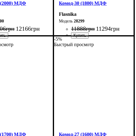
 (2000) МДФ
Комод-30 (1800) МДФ
Flasnika
00
28299
06
грн
12166
грн
11888
грн
11294
грн
-5%
осмотр
Быстрый просмотр
200 см
Ширина: 180 см
0 см
Высота: 80 см
45 см
Глубина: 45 см
 (1700) МДФ
Комод-27 (1600) МДФ