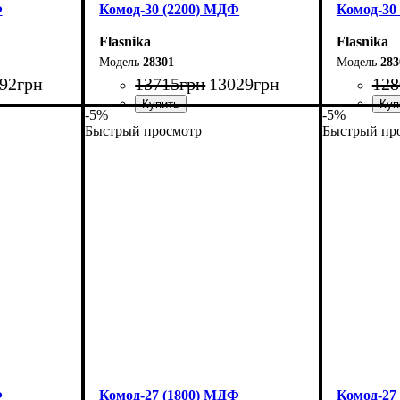
Ф
Комод-30 (2200) МДФ
Комод-30
Flasnika
Flasnika
28301
283
92
грн
13715
грн
13029
грн
128
-5%
-5%
Быстрый просмотр
Быстрый пр
Ширина: 220 см
Ширина: 
Высота: 80 см
Высота: 8
Глубина: 45 см
Глубина: 
Ф
Комод-27 (1800) МДФ
Комод-27