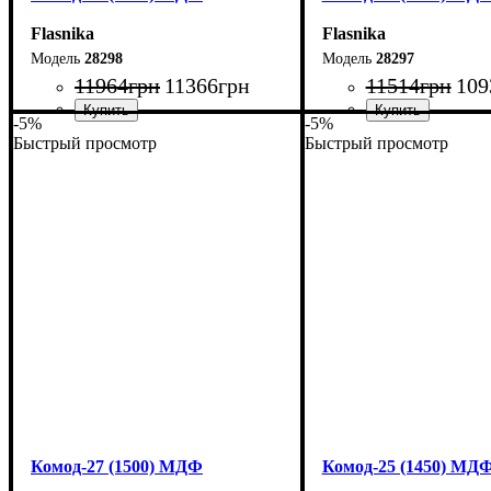
Flasnika
Flasnika
28298
28297
11964
грн
11366
грн
11514
грн
109
-5%
-5%
Быстрый просмотр
Быстрый просмотр
Ширина: 200 см
Ширина: 190 см
Высота: 80 см
Высота: 80 см
Глубина: 38 см
Глубина: 38 см
Комод-27 (1500) МДФ
Комод-25 (1450) МД