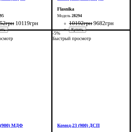
Flasnika
95
28294
52
грн
10119
грн
10192
грн
9682
грн
-5%
осмотр
Быстрый просмотр
170 см
Ширина: 160 см
0 см
Высота: 80 см
38 см
Глубина: 38 см
 (900) МДФ
Комод-23 (900) ДСП