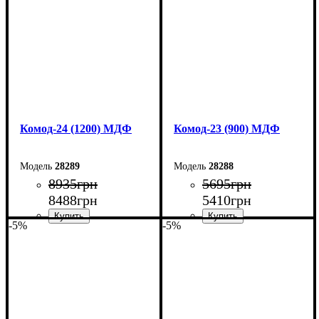
Глубина: 38 см
Глубина: 45 см
Комод-24 (1200) МДФ
Комод-23 (900) МДФ
28289
28288
8935
грн
5695
грн
8488
грн
5410
грн
-5%
-5%
Ширина: 120 см
Ширина: 90 см
Высота: 94,4 см
Высота: 101,6 см
Глубина: 45 см
Глубина: 45 см