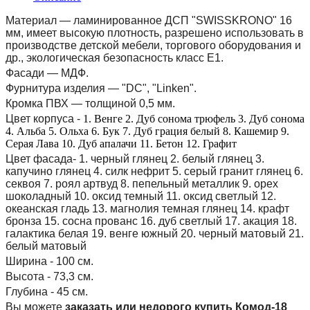
Материал — ламинированное ДСП "SWISSKRONO" 16
мм, имеет высокую плотность, разрешено использовать в
производстве детской мебели, торгового оборудования и
др., экологическая безопасность класс Е1.
Фасади — МДФ.
Фурнитура изделия — "DC", "Linken".
Кромка ПВХ — толщиной 0,5 мм.
Цвет корпуса -
1. Венге 2. Дуб сонома трюфель 3. Дуб сонома
4. Альба 5. Ольха 6. Бук 7. Дуб грация белый 8. Кашемир 9.
Серая Лава 10. Дуб апалачи 11. Бетон 12. Графит
Цвет фасада- 1. черный глянец 2. белый глянец 3.
капучино глянец 4. силк нефрит 5. серый гранит глянец 6.
секвоя 7. роял артвуд 8. пепельный металлик 9. орех
шоколадный 10. оксид темный 11. оксид светлый 12.
океанская гладь 13. магнолия темная глянец 14. крафт
бронза 15. сосна прованс 16. дуб светлый 17. акация 18.
галактика белая 19. венге южный 20. черный матовый 21.
белый матовый
Ширина - 100 см.
Высота - 73,3 см.
Глубина - 45 см.
Вы можете
заказать или недорого купить Комод-18