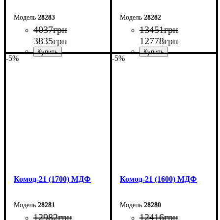
28283
28282
4037
грн
13451
грн
3835
грн
12778
грн
-5%
-5%
Ширина: 50 см
Ширина: 180 см
Высота: 10,6 см
Высота: 79,2 см
Глубина: 45 см
Глубина: 45 см
Комод-21 (1700) МДФ
Комод-21 (1600) МДФ
28281
28280
12982
грн
12416
грн