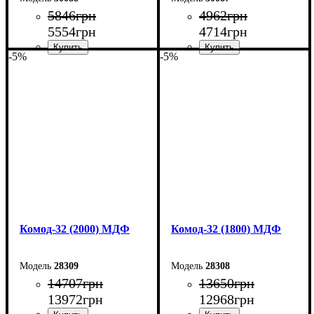
5846
грн
4962
грн
5554
грн
4714
грн
-5%
-5%
Ширина: 80 см
Ширина: 80 см
Высота: 101,7 см
Высота: 101,7 см
Глубина: 55 см
Глубина: 38 см
Комод-32 (2000) МДФ
Комод-32 (1800) МДФ
28309
28308
14707
грн
13650
грн
13972
грн
12968
грн