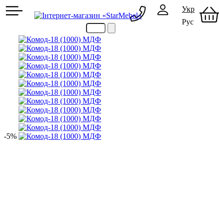
Укр
Рус
097 489-08-00
050 386-44-73
-5%