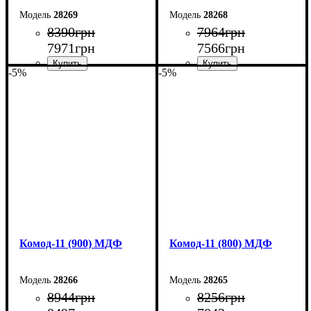
28269
28268
8390
грн
7964
грн
7971
грн
7566
грн
-5%
-5%
Ширина: 120 см
Ширина: 110 см
Высота: 73,3 см
Высота: 73,3 см
Глубина: 45 см
Глубина: 45 см
Комод-11 (900) МДФ
Комод-11 (800) МДФ
28266
28265
8944
грн
8256
грн