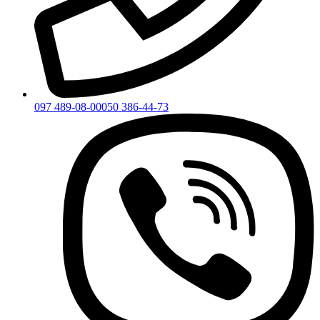
097 489-08-00
050 386-44-73