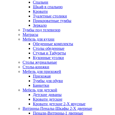
Спальни
Шкаф в спальню
Кровати
Туалетные столики
Прикроватные тумбы
Зеркало
Тумбы под телевизор
Матрасы
Мебель для кухни
Обеденные комплекты
Столы обеденные
Стулья и Табуреты
Кухонные уголки
Столы журнальные
Столы-книжки
Мебель для прихожей
Прихожая
Тумбы для обуви
Банкетки
Мебель для детской
Детские диваны
Кровати детские
Кровати детские 2-Х ярусные
Витрины-Пеналы-Шкафы 2-Х дверные
Пенали-Витрины-1 дверные