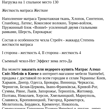
Нагрузка на 1 спальное место 130
Жесткость матраса Жесткие
Наполнение матраса Трикотажная ткань, Хлопок, Синтепон,
Спанбонд, Латекс, Кокосовое волокно, Термо-войлок,
Пружинный блок «Bonnel» усиленный двумя стальными
рамками, Шерсть, Еврокаркас
Состав и особенности чехла Стрейч - жаккард Степень
жесткости матраса
I сторона - жесткость 4, II сторона - жесткость 4
Съемный чехол-Нет Эффект зима лето-Да
Вы можете
заказать или недорого купить Матрас Алмаз
Світ-Меблів в Киеве
в интернет-магазине мебели Starmebel,
продажа с доставкой по всем городам и селам Украины: Киев,
Харьков, Днепр, Одесса, Бровары, Винница, Черкассы,
Чернигов, Белая-Церковь, Івано-Франківськ, Кривой-Рог,
Суммы, Рівне, Львів, Запорожье, Тернопіль, Житомир,
Полтава, Николаев, Херсон, Хмельницкий, Мариуполь,
Славянск, Кропивницкий, Ужгород, Краматорск,
Мелитополь, Бердянск, Кременчуг, Никополь,
Северодонецк,Горишние Плавни,Чернівці и другие - через