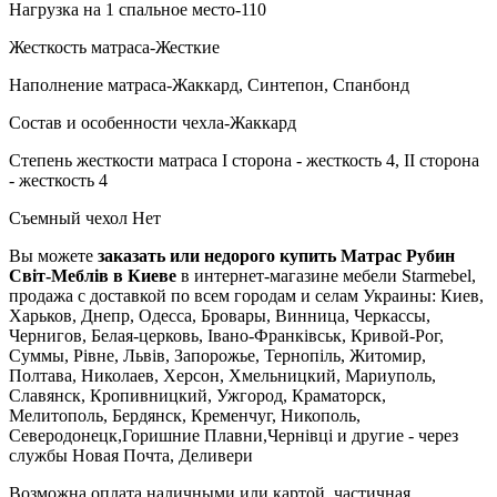
Нагрузка на 1 спальное место-110
Жесткость матраса-Жесткие
Наполнение матраса-Жаккард, Синтепон, Спанбонд
Состав и особенности чехла-Жаккард
Степень жесткости матраса I сторона - жесткость 4, II сторона
- жесткость 4
Съемный чехол Нет
Вы можете
заказать или недорого купить Матраc Рубин
Світ-Меблів в Киеве
в интернет-магазине мебели Starmebel,
продажа с доставкой по всем городам и селам Украины: Киев,
Харьков, Днепр, Одесса, Бровары, Винница, Черкассы,
Чернигов, Белая-церковь, Івано-Франківськ, Кривой-Рог,
Суммы, Рівне, Львів, Запорожье, Тернопіль, Житомир,
Полтава, Николаев, Херсон, Хмельницкий, Мариуполь,
Славянск, Кропивницкий, Ужгород, Краматорск,
Мелитополь, Бердянск, Кременчуг, Никополь,
Северодонецк,Горишние Плавни,Чернівці и другие - через
службы Новая Почта, Деливери
Возможна оплата наличными или картой, частичная