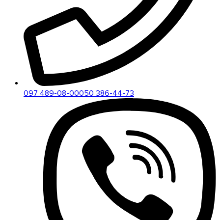
097 489-08-00
050 386-44-73