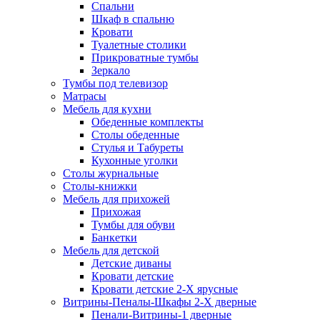
Спальни
Шкаф в спальню
Кровати
Туалетные столики
Прикроватные тумбы
Зеркало
Тумбы под телевизор
Матрасы
Мебель для кухни
Обеденные комплекты
Столы обеденные
Стулья и Табуреты
Кухонные уголки
Столы журнальные
Столы-книжки
Мебель для прихожей
Прихожая
Тумбы для обуви
Банкетки
Мебель для детской
Детские диваны
Кровати детские
Кровати детские 2-Х ярусные
Витрины-Пеналы-Шкафы 2-Х дверные
Пенали-Витрины-1 дверные