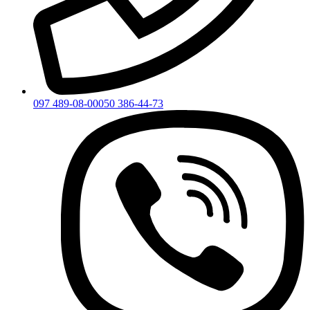
097 489-08-00
050 386-44-73