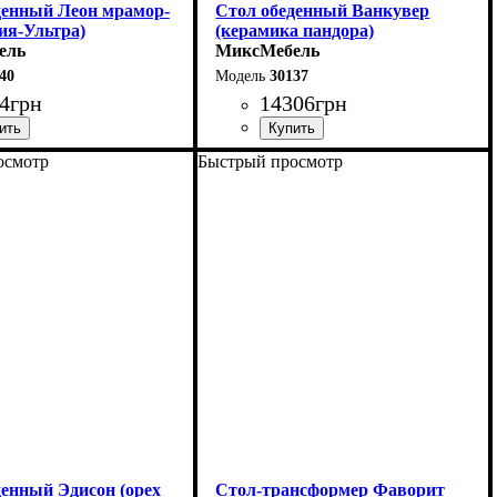
денный Леон мрамор-
Стол обеденный Ванкувер
ия-Ультра)
(керамика пандора)
ель
МиксМебель
40
30137
4
грн
14306
грн
осмотр
Быстрый просмотр
0 (+40) см
Длина - 120 (+60) см
75 см
Высота - 75 см
75 см
Ширина - 80 см
денный Эдисон (орех
Стол-трансформер Фаворит