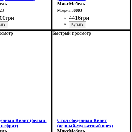
ель
МиксМебель
23
30003
00
грн
4416
грн
осмотр
Быстрый просмотр
0 (+60) см
Длина: 120 см
90 см
Высота: 76 см
6 см
Ширина: 80 см
денный Квант (белый-
Стол обеденный Квант
 нефрит)
(черный-мускатный орех)
ель
МиксМебель