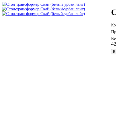
С
4
В