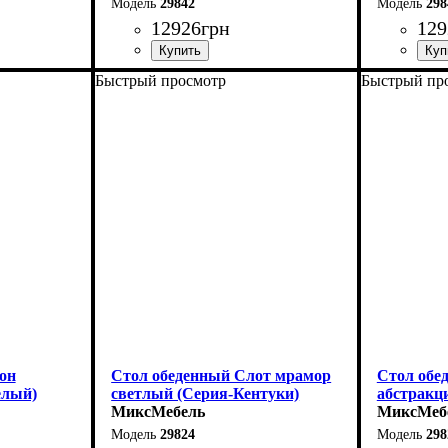
29842
298
12926
грн
129
Быстрый просмотр
Быстрый пр
Ширина: 140 (+60) см
Ширина: 1
Высота: 76 см
Высота: 7
Глубина: 80 см
Глубина: 
он
Стол обеденный Слот мрамор
Стол обе
елый)
светлый (Серия-Кентуки)
абстракц
МиксМебель
МиксМеб
29824
298