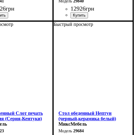
41
29840
26
грн
12926
грн
осмотр
Быстрый просмотр
40 (+60) см
Ширина: 140 (+60) см
6 см
Высота: 76 см
80 см
Глубина: 80 см
денный Слот печать
Стол обеденный Нептун
ия (Серия-Кентуки)
(черный-керамика белый)
ель
МиксМебель
23
29684