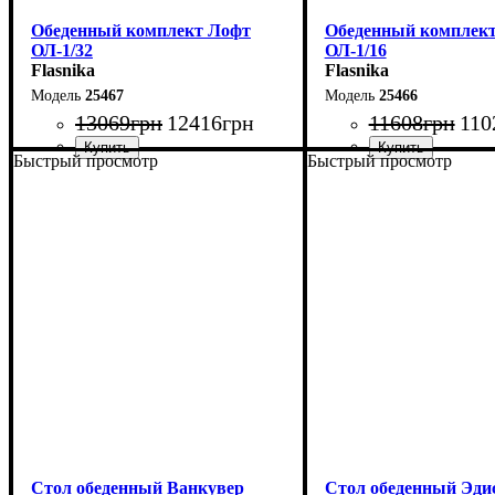
Обеденный комплект Лофт
Обеденный комплек
ОЛ-1/32
ОЛ-1/16
Flasnika
Flasnika
25467
25466
13069
грн
12416
грн
11608
грн
110
Быстрый просмотр
Быстрый просмотр
Стол: Ш-100 В-75 Г-60 см
Стол: Ш-100 В-75 Г-6
Табурет: Ш-35 В-45 Г-35 см
Табурет: Ш-35 В-45 Г-
Стол обеденный Ванкувер
Стол обеденный Эди