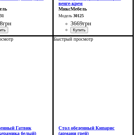
венге-крем
ель
МиксМебель
31
30125
8
грн
3669
грн
осмотр
Быстрый просмотр
0 (+40) см
Длина: 81,5 (+81,5) см
75 см
Ширина: 67 см
75 см
Высота: 76 см
денный Гатвик
Стол обеденный Кипарис
керамика белый)
(армани грей)