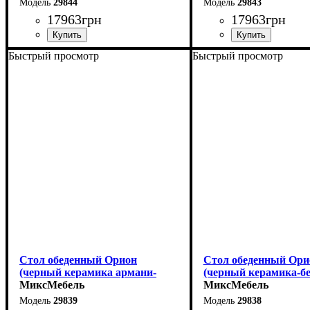
29844
29843
17963
грн
17963
грн
Быстрый просмотр
Быстрый просмотр
Ширина: 180 (+80) см
Ширина: 180 (+80) см
Высота: 76 см
Высота: 76 см
Глубина: 90 см
Глубина: 90 см
Стол обеденный Орион
Стол обеденный Ори
(черный керамика армани-
(черный керамика-б
грей)
МиксМебель
МиксМебель
29839
29838