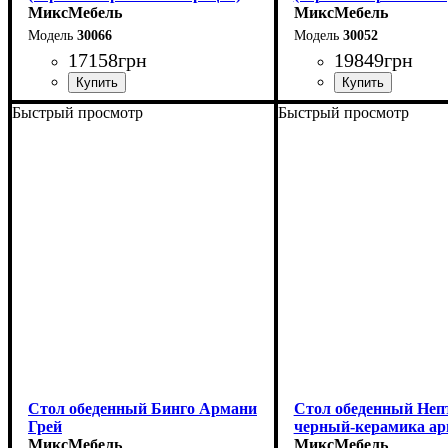
МиксМебель
МиксМебель
30066
30052
17158
грн
19849
грн
Быстрый просмотр
Быстрый просмотр
Длина - 140 (+60) см
Длина - 180 (+80) см
Высота - 76 см
Высота - 76 см
Ширина - 90 см
Ширина - 90 см
Стол обеденный Бинго Армани
Стол обеденный Неп
Грей
черный-керамика ар
МиксМебель
МиксМебель