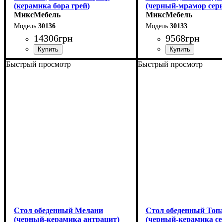
(керамика бора грей)
(черный-мрамор сер
МиксМебель
МиксМебель
30136
30133
14306
грн
9568
грн
Быстрый просмотр
Быстрый просмотр
Длина - 120 (+60) см
Длина - 120 (+40) см
Высота - 75 см
Высота - 75 см
Ширина - 80 см
Ширина - 75 см
Стол обеденный Мелани
Стол обеденный Топ
(черный-керамика антрацит)
(черный-керамика с