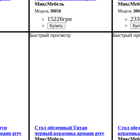
МиксМебель
МиксМеб
30050
300
15226
грн
233
Быстрый просмотр
Быстрый пр
Длина - 160 (+60) см
Длина: 13
Высота - 76 см
Ширина: 
Ширина - 90 см
Высота: 7
тун
Стол обеденный Титан
Стол обе
мани grey
черный-керамика армани grey
керамика
МиксМебель
МиксМеб