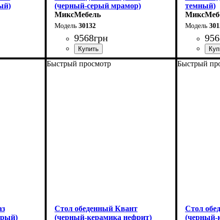
ый)
(черный-серый мрамор)
темный)
МиксМебель
МиксМеб
30132
301
9568
грн
956
Быстрый просмотр
Быстрый пр
Длина - 120 (+40) см
Длина - 12
Высота - 75 см
Высота - 
Ширина - 75 см
Ширина - 
аз
Стол обеденный Квант
Стол обе
ерый)
(черный-керамика нефрит)
(черный-