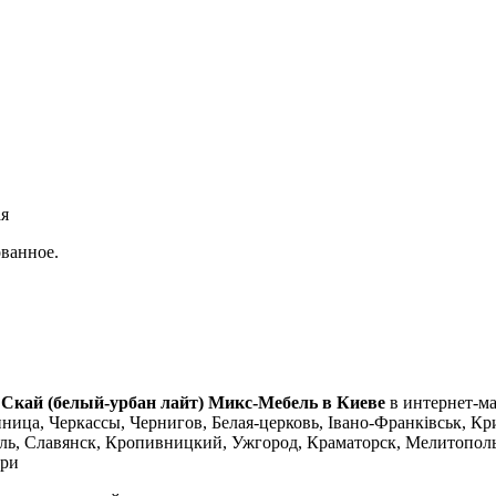
ая
ванное.
 Скай (белый-урбан лайт) Микс-Мебель в Киеве
в интернет-ма
ица, Черкассы, Чернигов, Белая-церковь, Івано-Франківськ, Кри
ь, Славянск, Кропивницкий, Ужгород, Краматорск, Мелитополь
ери