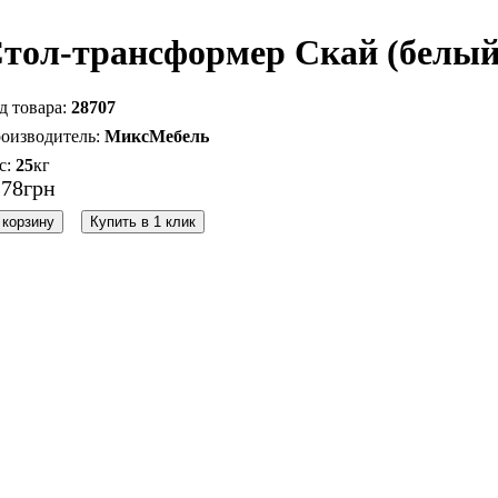
тол-трансформер Скай (белый
28707
МиксМебель
25
кг
278
грн
 корзину
Купить в 1 клик