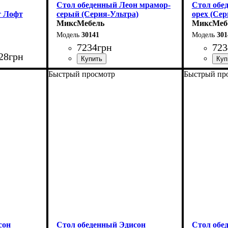
Стол обеденный Леон мрамор-
Стол обе
т Лофт
серый (Серия-Ультра)
орех (Сер
МиксМебель
МиксМеб
30141
301
7234
грн
723
28
грн
Быстрый просмотр
Быстрый пр
Длина - 120 (+40) см
Длина - 12
0 см
Высота - 75 см
Высота - 
35 см
Ширина - 75 см
Ширина - 
сон
Стол обеденный Эдисон
Стол обе