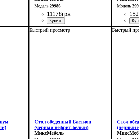
29986
299
11178
грн
152
Быстрый просмотр
Быстрый пр
Длина: 110 см
Длина - 16
Ширина: 75 см
Высота - 
Высота: 76 см
Ширина - 
140 см
В разложенном виде - 140 см
гнум
Стол обеденный Бастион
Стол обе
ый)
(черный нефрит-белый)
(черный 
МиксМебель
МиксМеб