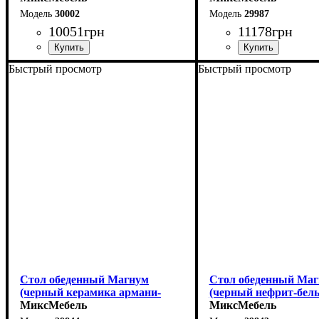
30002
29987
10051
грн
11178
грн
Быстрый просмотр
Быстрый просмотр
Ширина: 140 см
Ширина: 110 см
Высота: 76 см
Высота: 75 см
Глубина: 80 см
Глубина: 75 см
в разложенном виде -
Стол обеденный Магнум
Стол обеденный Ма
(черный керамика армани-
(черный нефрит-бел
грей)
МиксМебель
МиксМебель