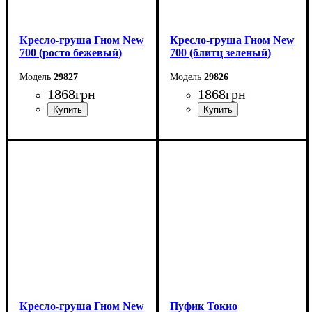
Кресло-груша Гном New
Кресло-груша Гном New
700 (росто бежевый)
700 (блитц зеленый)
29827
29826
1868
грн
1868
грн
Ширина: 70 см
Ширина: 70 см
Высота: 70 см
Высота: 70 см
Кресло-груша Гном New
Пуфик Токио