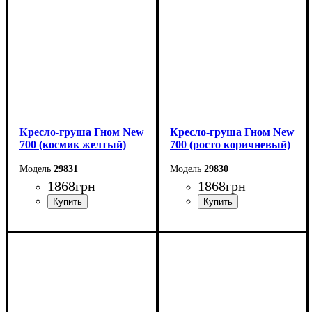
Кресло-груша Гном New
Кресло-груша Гном New
700 (космик желтый)
700 (росто коричневый)
29831
29830
1868
грн
1868
грн
Ширина: 70 см
Ширина: 70 см
Высота: 70 см
Высота: 70 см