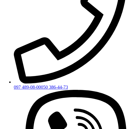
097 489-08-00
050 386-44-73