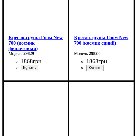
Кресло-груша Гном New
Кресло-груша Гном New
700 (космик
700 (космик синий)
фиолетовый)
29829
29828
1868
грн
1868
грн
Ширина: 70 см
Ширина: 70 см
Высота: 70 см
Высота: 70 см