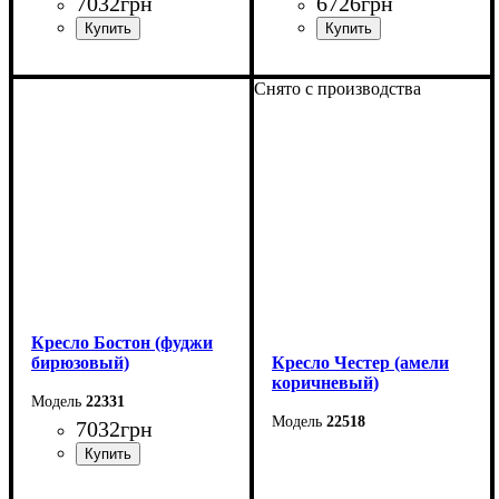
7032
грн
6726
грн
Ширина: 83 см
Ширина: 83 см
Снято с производства
Высота: 95 см
Высота: 95 см
Глубина: 93 см
Глубина: 93 см
Кресло Бостон (фуджи
бирюзовый)
Кресло Честер (амели
коричневый)
22331
22518
7032
грн
Ширина
: 1100 мм