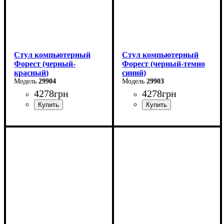
Стул компьютерный
Стул компьютерный
Форест (черный-
Форест (черный-темно
красный)
синий)
29904
29903
4278
грн
4278
грн