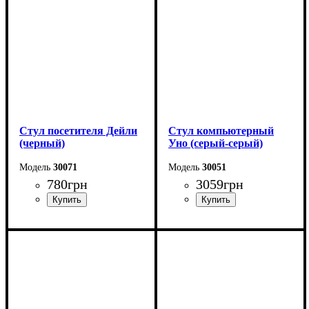
Стул посетителя Дейли
Стул компьютерный
(черный)
Уно (серый-серый)
30071
30051
780
грн
3059
грн