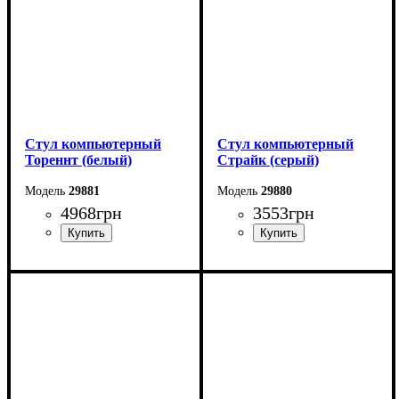
Стул компьютерный
Стул компьютерный
Тореннт (белый)
Страйк (серый)
29881
29880
4968
грн
3553
грн