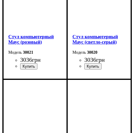
Стул компьютерный
Стул компьютерный
Маус (розовый)
Маус (светло-серый)
30021
30020
3036
грн
3036
грн