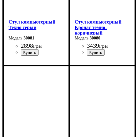
Стул компьютерный
Стул компьютерный
Техно серый
Кронас темно-
коричневый
30081
30080
2898
грн
3439
грн