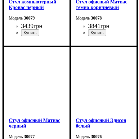
Стул компьютерный
Стул офисный Матиас
Кронас черный
темно-коричневый
30079
30078
3439
грн
3841
грн
Стул офисный Матиас
Стул офисный Эдисон
черный
белый
30077
30076