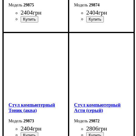
29875
29874
2404
грн
2404
грн
Стул компьютерный
Стул компьютерный
Тоник (аква)
Асти (серый)
29873
29872
2404
грн
2806
грн