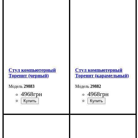
Стул компьютерный
Стул компьютерный
Тореннт (черный)
Тореннт (карамельный)
29883
29882
4968
грн
4968
грн