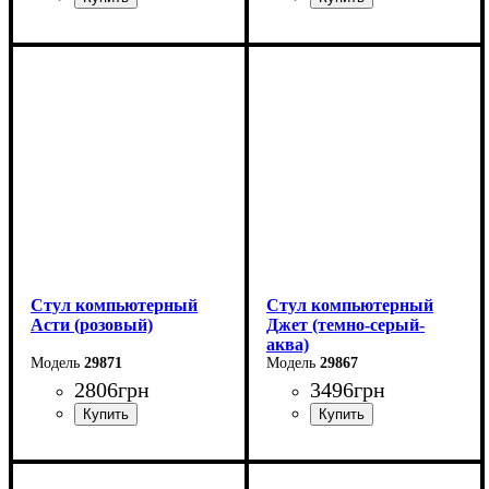
Стул компьютерный
Стул компьютерный
Асти (розовый)
Джет (темно-серый-
аква)
29871
29867
2806
грн
3496
грн