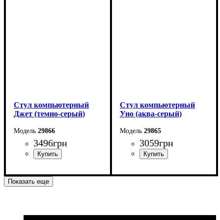
Стул компьютерный
Стул компьютерный
Джет (темно-серый)
Уно (аква-серый)
29866
29865
3496
грн
3059
грн
Показать еще