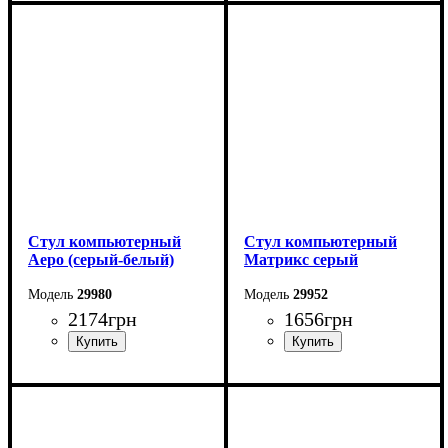
Стул компьютерный
Стул компьютерный
Аеро (серый-белый)
Матрикс серый
29980
29952
2174
грн
1656
грн