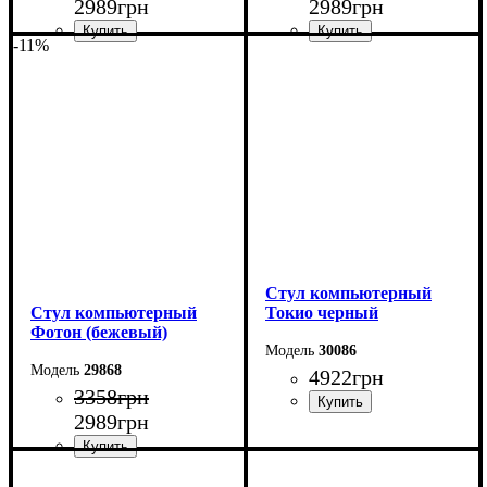
2989
грн
2989
грн
-11%
Стул компьютерный
Стул компьютерный
Токио черный
Фотон (бежевый)
30086
29868
4922
грн
3358
грн
2989
грн