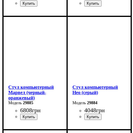
Стул компьютерный
Стул компьютерный
Марвел (черный-
Нео (серый)
оранжевый)
29885
29884
6808
грн
4048
грн