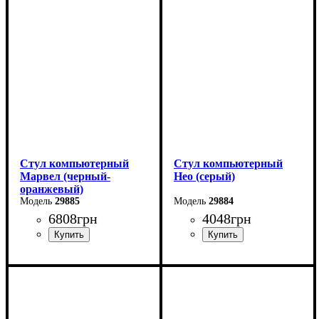
Стул компьютерный
Стул компьютерный
Марвел (черный-
Нео (серый)
оранжевый)
29885
29884
6808
грн
4048
грн