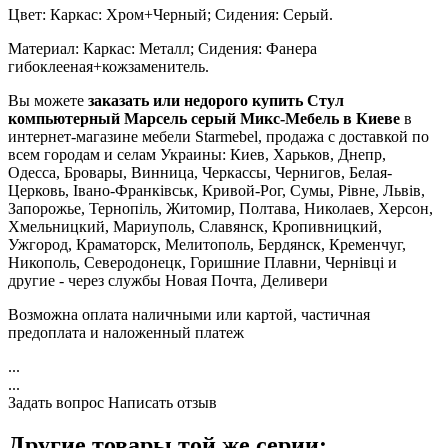
Цвет: Каркас: Хром+Черный; Сидения: Серый.
Материал: Каркас: Металл; Сидения: Фанера
гибоклееная+кожзаменитель.
Вы можете
заказать или недорого купить Стул
компьютерный Марсель серый Микс-Мебель в Киеве
в
интернет-магазине мебели Starmebel, продажа с доставкой по
всем городам и селам Украины: Киев, Харьков, Днепр,
Одесса, Бровары, Винница, Черкассы, Чернигов, Белая-
Церковь, Івано-Франківськ, Кривой-Рог, Сумы, Рівне, Львів,
Запорожье, Тернопіль, Житомир, Полтава, Николаев, Херсон,
Хмельницкий, Мариуполь, Славянск, Кропивницкий,
Ужгород, Краматорск, Мелитополь, Бердянск, Кременчуг,
Никополь, Северодонецк, Горишние Плавни, Чернівці и
другие - через службы Новая Почта, Деливери
Возможна оплата наличными или картой, частичная
предоплата и наложенный платеж
...
...
Задать вопрос
Написать отзыв
Другие товары той же серии: