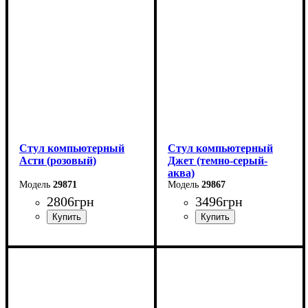
Стул компьютерный
Стул компьютерный
Асти (розовый)
Джет (темно-серый-
аква)
29871
29867
2806
грн
3496
грн