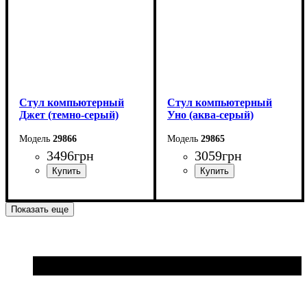
Стул компьютерный
Стул компьютерный
Джет (темно-серый)
Уно (аква-серый)
29866
29865
3496
грн
3059
грн
Показать еще