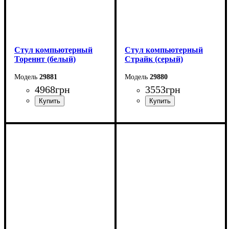
Стул компьютерный
Стул компьютерный
Тореннт (белый)
Страйк (серый)
29881
29880
4968
грн
3553
грн