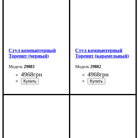
Стул компьютерный
Стул компьютерный
Тореннт (черный)
Тореннт (карамельный)
29883
29882
4968
грн
4968
грн