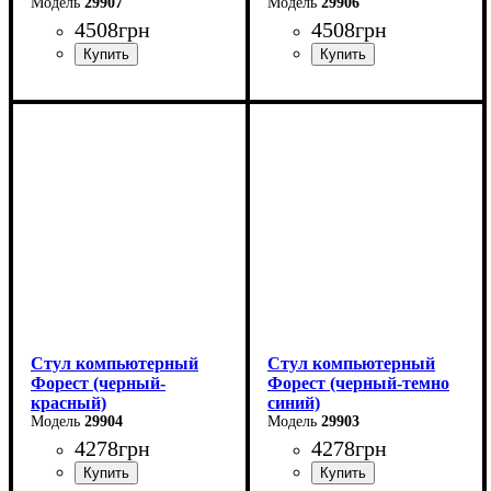
29907
29906
4508
грн
4508
грн
Стул компьютерный
Стул компьютерный
Форест (черный-
Форест (черный-темно
красный)
синий)
29904
29903
4278
грн
4278
грн