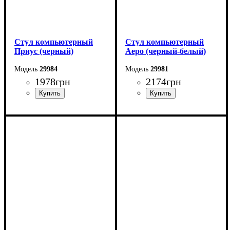
Стул компьютерный
Стул компьютерный
Приус (черный)
Аеро (черный-белый)
29984
29981
1978
грн
2174
грн