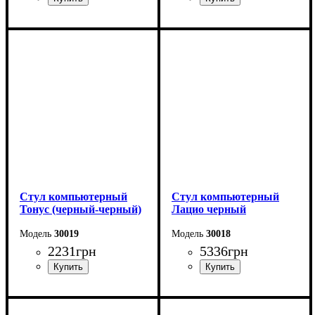
Стул компьютерный
Стул компьютерный
Тонус (черный-черный)
Лацио черный
30019
30018
2231
грн
5336
грн