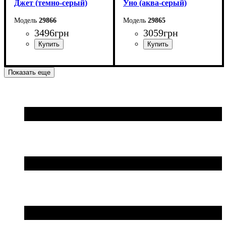
Джет (темно-серый)
Уно (аква-серый)
29866
29865
3496
грн
3059
грн
Показать еще