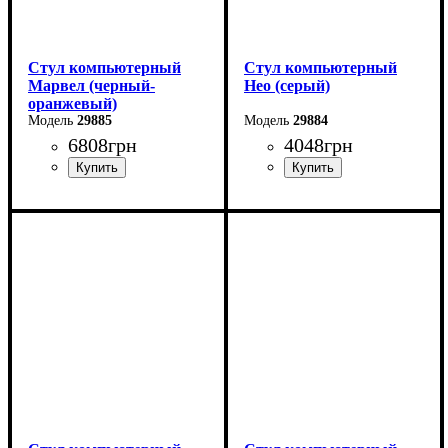
Стул компьютерный
Стул компьютерный
Марвел (черный-
Нео (серый)
оранжевый)
29885
29884
6808
грн
4048
грн