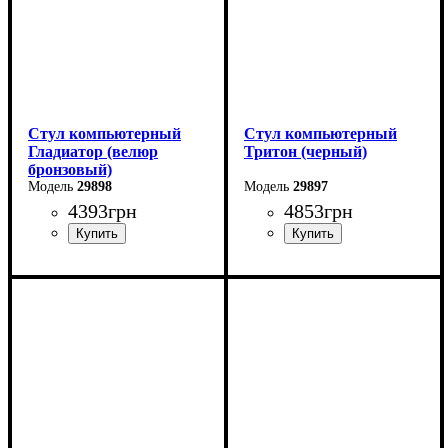
Стул компьютерный
Стул компьютерный
Гладиатор (велюр
Тритон (черный)
бронзовый)
29898
29897
4393
грн
4853
грн