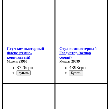
Стул компьютерный
Стул компьютерный
Флекс (темно-
Гладиатор (велюр
коричневый)
серый)
29900
29899
3726
грн
4393
грн