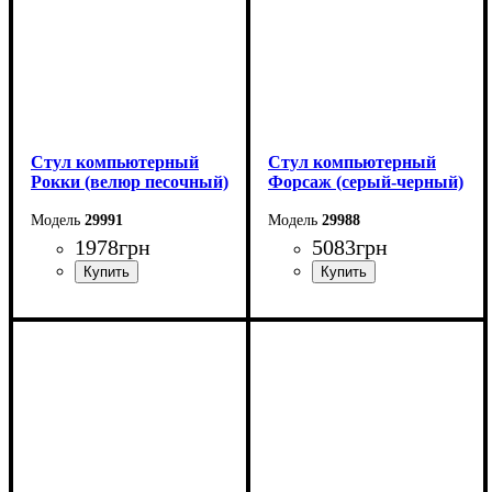
Стул компьютерный
Стул компьютерный
Рокки (велюр песочный)
Форсаж (серый-черный)
29991
29988
1978
грн
5083
грн