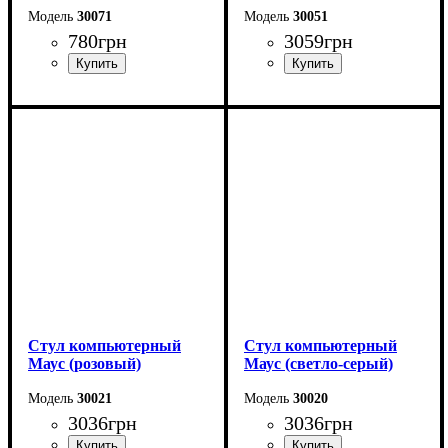
30071
30051
780
грн
3059
грн
Стул компьютерный
Стул компьютерный
Маус (розовый)
Маус (светло-серый)
30021
30020
3036
грн
3036
грн