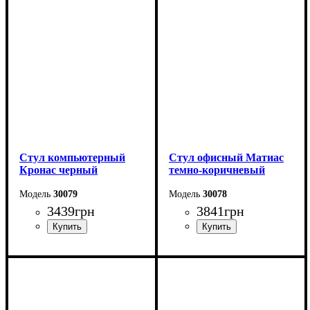
Стул компьютерный
Стул офисный Матиас
Кронас черный
темно-коричневый
30079
30078
3439
грн
3841
грн