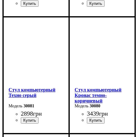
Стул компьютерный
Стул компьютерный
Техно серый
Кронас темно-
коричневый
30081
30080
2898
грн
3439
грн