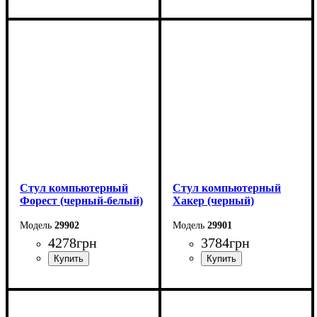
Стул компьютерный
Стул компьютерный
Форест (черный-белый)
Хакер (черный)
29902
29901
4278
грн
3784
грн