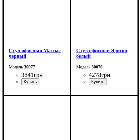
Стул офисный Матиас
Стул офисный Эдисон
черный
белый
30077
30076
3841
грн
4278
грн