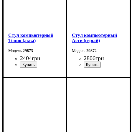
Стул компьютерный
Стул компьютерный
Тоник (аква)
Асти (серый)
29873
29872
2404
грн
2806
грн