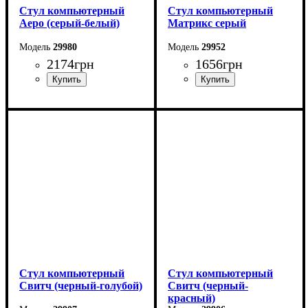
Стул компьютерный
Стул компьютерный
Аеро (серый-белый)
Матрикс серый
29980
29952
2174
грн
1656
грн
Стул компьютерный
Стул компьютерный
Свитч (черный-голубой)
Свитч (черный-
красный)