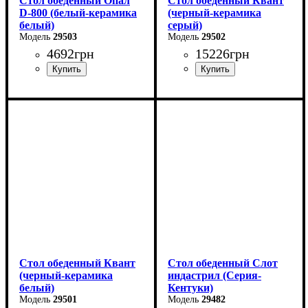
Стол обеденный Опал
Стол обеденный Квант
D-800 (белый-керамика
(черный-керамика
белый)
серый)
29503
29502
4692
грн
15226
грн
Длина - 80 см
Длина - 160 (+60) см
Высота - 76 см
Высота - 76 см
Ширина - 80 см
Ширина - 90 см
Стол обеденный Квант
Стол обеденный Слот
(черный-керамика
индастрил (Серия-
белый)
Кентуки)
29501
29482