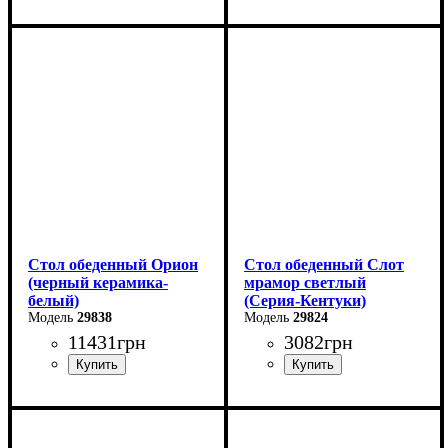
Ширина: 140 (+60) см
Ширина: 100 (+50) см
Высота: 76 см
Высота: 76 см
Глубина: 80 см
Глубина: 70 см
Стол обеденный Орион
Стол обеденный Слот
(черный керамика-
мрамор светлый
белый)
(Серия-Кентуки)
29838
29824
11431
грн
3082
грн
Ширина: 100 (+50) см
Ширина: 90 см