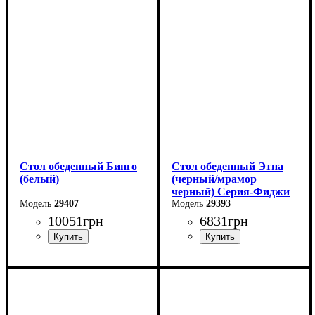
Длина: 81,5 (+81,5) см
Длина: 130 (+40) см
Ширина: 67 см
Ширина: 70 см
Высота: 76 см
Стол обеденный Бинго
Стол обеденный Этна
(белый)
(черный/мрамор
черный) Серия-Фиджи
29407
29393
10051
грн
6831
грн
Ширина: 140 см
Ширина: 120 см
Высота: 76 см
Высота: 75 см