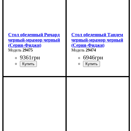
Стол обеденный Ричард
Стол обеденный Тандем
черный-мрамор черный
черный-мрамор черный
(Серия-Фиджи)
(Серия-Фиджи)
29475
29474
9361
грн
6946
грн
Ширина: 140 см
Ширина: 120 см
Высота: 75 см
Высота: 75 см
Глубина: 85 см
Глубина: 75 см
в разложенном виде -180
в разложенном виде -160
см
см