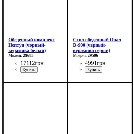
в разложенном виде -140
см
Обеденный комплект
Стол обеденный Опал
Нептун (чорный-
D-900 (черный-
керамика белый)
керамика серый)
29683
29506
17112
грн
4991
грн
Длина - 90 см
Высота - 76 см
Ширина - 90 см