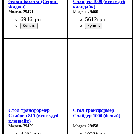
белый-базальт (Серия-
Слайдер 1000 (венге-дуб
Фиджи)
клондайк)
29471
29460
6946
грн
5612
грн
Ширина: 120 см
Длина: 100 (+100) см
Высота: 75 см
Ширина: 82 см
Глубина: 75 см
Высота: 76 см
в разложенном виде -160
см
Стол-трансформер
Стол-трансформер
Слайдер 815 (венге-дуб
Слайдер 1000 (белый)
клондайк)
29459
29458
4761
грн
5820
грн