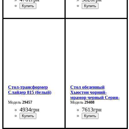
Длина: 81,5 (+81,5) см
Длина: 100 (+100) см
Ширина: 67 см
Ширина: 82 см
Высота: 76 см
Высота: 76 см
Стол-трансформер
Стол обеденный
Слайдер 815 (белый)
Хьюстон чорний-
мрамор черный Серия-
29457
Фиджи
29408
4934
грн
7613
грн