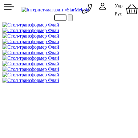
Укр
Рус
097 489-08-00
050 386-44-73