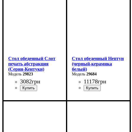
Высота: 76 см
Высота: 75 см
Глубина: 70 см
Глубина: 90 см
Стол обеденный Слот
Стол обеденный Нептун
печать абстракция
(черный-керамика
(Серия-Кентуки)
белый)
29823
29684
3082
грн
11178
грн
Ширина: 90 см
Ширина: 110 см
Высота: 75 см
Высота: 75 см
Глубина: 90 см
Глубина: 75 см