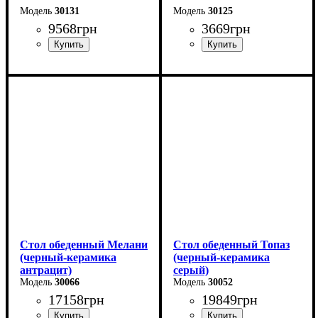
30131
30125
9568
грн
3669
грн
Длина - 120 (+40) см
Длина: 81,5 (+81,5) см
Высота - 75 см
Ширина: 67 см
Ширина - 75 см
Высота: 76 см
Стол обеденный Мелани
Стол обеденный Топаз
(черный-керамика
(черный-керамика
антрацит)
серый)
30066
30052
17158
грн
19849
грн