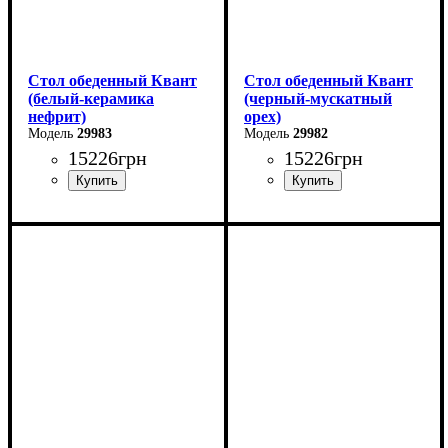
Стол обеденный Квант
Стол обеденный Квант
(белый-керамика
(черный-мускатный
нефрит)
орех)
29983
29982
15226
грн
15226
грн
Длина - 160 (+60) см
Длина - 160 (+60) см
Высота - 76 см
Высота - 76 см
Ширина - 90 см
Ширина - 90 см