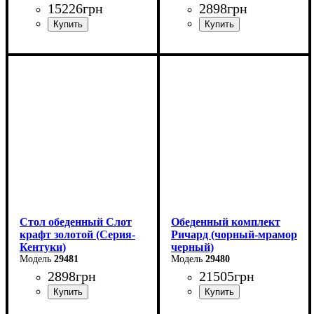
15226
грн
2898
грн
Длина - 160 (+60) см
Ширина: 80 см
Высота - 76 см
Высота: 75 см
Ширина - 90 см
Глубина: 80 см
Стол обеденный Слот
Обеденный комплект
крафт золотой (Серия-
Ричард (чорный-мрамор
Кентуки)
черный)
29481
29480
2898
грн
21505
грн