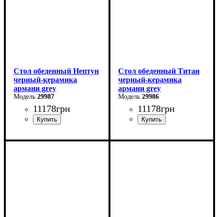
Стол обеденный Нептун
Стол обеденный Титан
черный-керамика
черный-керамика
армани grey
армани grey
29987
29986
11178
грн
11178
грн
Ширина: 110 см
Длина: 110 см
Высота: 75 см
Ширина: 75 см
Глубина: 75 см
Высота: 76 см
в разложенном виде -140
В разложенном виде - 140
см
см