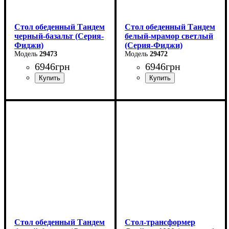
Стол обеденный Тандем
Стол обеденный Тандем
черный-базальт (Серия-
белый-мрамор светлый
Фиджи)
(Серия-Фиджи)
29473
29472
6946
грн
6946
грн
Ширина: 120 см
Ширина: 120 см
Высота: 75 см
Высота: 75 см
Глубина: 75 см
Глубина: 75 см
в разложенном виде -160
в разложенном виде -160
см
см
Стол обеденный Тандем
Стол-трансформер