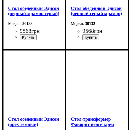
Стол обеденный Эдисон
Стол обеденный Эдисон
(черный-мрамор серый)
(черный-серый мрамор)
30133
30132
9568
грн
9568
грн
Длина - 120 (+40) см
Длина - 120 (+40) см
Высота - 75 см
Высота - 75 см
Ширина - 75 см
Ширина - 75 см
Стол обеденный Эдисон
Стол-трансформер
(орех темный)
Фаворит венге-крем