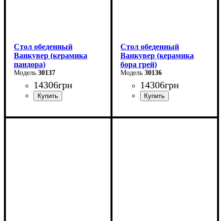
Стол обеденный
Стол обеденный
Ванкувер (керамика
Ванкувер (керамика
пандора)
бора грей)
30137
30136
14306
грн
14306
грн
Длина - 120 (+60) см
Длина - 120 (+60) см
Высота - 75 см
Высота - 75 см
Ширина - 80 см
Ширина - 80 см