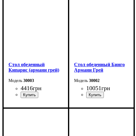
Высота - 76 см
Ширина: 90 см
Ширина - 90 см
Высота: 76 см
Стол обеденный
Стол обеденный Бинго
Кипарис (армани грей)
Армани Грей
30003
30002
4416
грн
10051
грн
Длина: 120 см
Ширина: 140 см
Высота: 76 см
Высота: 76 см
Ширина: 80 см
Глубина: 80 см