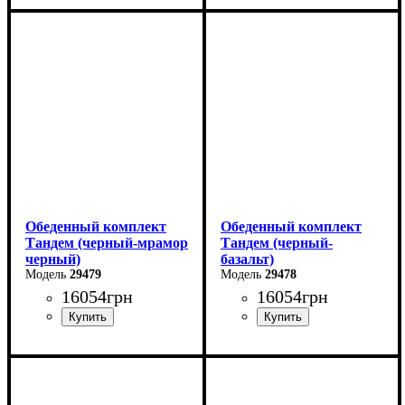
Ширина: 80 см
Высота: 75 см
Глубина: 80 см
Обеденный комплект
Обеденный комплект
Тандем (черный-мрамор
Тандем (черный-
черный)
базальт)
29479
29478
16054
грн
16054
грн