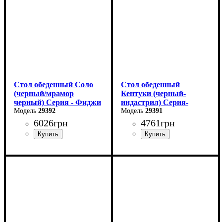
Глубина: 80 см
Глубина: 75 см
в разложенном виде -160
см
Стол обеденный Соло
Стол обеденный
(черный/мрамор
Кентуки (черный-
черный) Серия - Фиджи
индастрил) Серия-
29392
Кентуки
29391
6026
грн
4761
грн
Длина: 110 см
Длина: 120 см
Ширина: 70 см
Ширина: 80 см
Высота: 75 см
Высота - 75 см.
В разложенном виде - 145
см