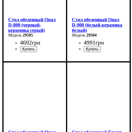
Стол обеденный Опал
Стол обеденный Опал
D-800 (черный-
D-900 (белый-керамика
керамика серый)
белый)
29505
29504
4692
грн
4991
грн
Длина - 80 см
Длина - 90 см
Высота - 76 см
Высота - 76 см
Ширина - 80 см
Ширина - 90 см