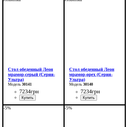
Стол обеденный Леон
Стол обеденный Леон
мрамор-серый (Серия-
мрамор-орех (Серия-
Ультра)
Ультра)
30141
30140
7234
грн
7234
грн
-5%
-5%
Длина - 120 (+40) см
Длина - 120 (+40) см
Высота - 75 см
Высота - 75 см