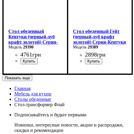
Стол обеденный
Стол обеденный Гейт
Кентуки (черный-дуб
(черный-дуб крафт
крафт золотой) Серия-
золотой) Серия-Кентуки
Кентуки
29390
29389
4761
грн
2898
грн
Длина: 120 см
Длина: 120 см
Показать еще
Ширина: 80 см
Ширина: 80 см
Главная
Мебель для кухни
Высота - 75 см.
Высота - 75 см.
Столы обеденные
Стол-трансформер Флай
Подписывайтесь и будьте первыми
Новинки, интересные новости, акции и распродажи,
скидки и рекомендации