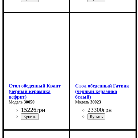
Длина - 140 (+60) см
Длина - 180 (+80) см
Высота - 76 см
Высота - 76 см
Ширина - 90 см
Ширина - 90 см
Стол обеденный Квант
Стол обеденный Гатвик
(черный-керамика
(черный-керамика
нефрит)
белый)
30050
30023
15226
грн
23300
грн
Длина - 160 (+60) см
Длина: 130 (+60) см