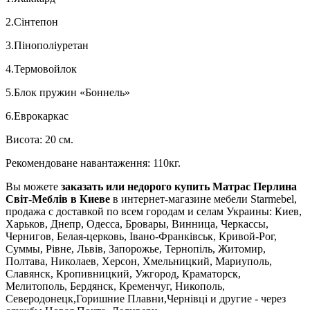
2.Сінтепон
3.Пінополіуретан
4.Термовойлок
5.Блок пружин «Боннель»
6.Еврокаркас
Висота: 20 см.
Рекомендоване навантаження: 110кг.
Вы можете
заказать или недорого купить Матраc Перлина
Світ-Меблів в Киеве
в интернет-магазине мебели Starmebel,
продажа с доставкой по всем городам и селам Украины: Киев,
Харьков, Днепр, Одесса, Бровары, Винница, Черкассы,
Чернигов, Белая-церковь, Івано-Франківськ, Кривой-Рог,
Суммы, Рівне, Львів, Запорожье, Тернопіль, Житомир,
Полтава, Николаев, Херсон, Хмельницкий, Мариуполь,
Славянск, Кропивницкий, Ужгород, Краматорск,
Мелитополь, Бердянск, Кременчуг, Никополь,
Северодонецк,Горишние Плавни,Чернівці и другие - через