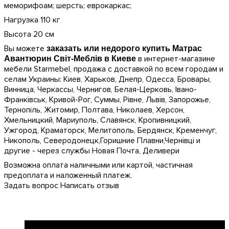
меморифоам; шерсть; еврокаркас;
Нагрузка 110 кг
Высота 20 см
Вы можете
заказать или недорого купить Матрас
в интернет-магазине
Авантюрин Світ-Меблів в Киеве
мебели Starmebel, продажа с доставкой по всем городам и
селам Украины: Киев, Харьков, Днепр, Одесса, Бровары,
Винница, Черкассы, Чернигов, Белая-Церковь, Івано-
Франківськ, Кривой-Рог, Суммы, Рівне, Львів, Запорожье,
Тернопіль, Житомир, Полтава, Николаев, Херсон,
Хмельницкий, Мариуполь, Славянск, Кропивницкий,
Ужгород, Краматорск, Мелитополь, Бердянск, Кременчуг,
Никополь, Северодонецк,Горишние Плавни,Чернівці и
другие - через службы Новая Почта, Деливери
Возможна оплата наличными или картой, частичная
предоплата и наложенный платеж.
Задать вопрос
Написать отзыв