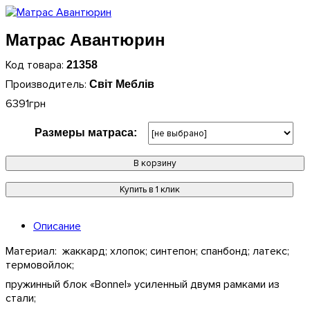
Матраc Авантюрин
21358
Світ Меблів
6391
грн
Размеры матраса:
В корзину
Купить в 1 клик
Описание
Материал: жаккард; хлопок; синтепон; спанбонд; латекс;
термовойлок;
пружинный блок «Bonnel» усиленный двумя рамками из
стали;