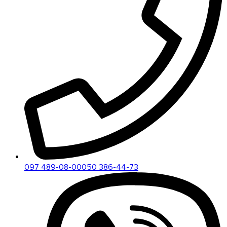
097 489-08-00
050 386-44-73