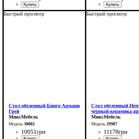
Быстрый просмотр
Быстрый просмотр
Длина - 140 (+60) см
Длина - 180 (+80) см
Высота - 76 см
Высота - 76 см
Ширина - 90 см
Ширина - 90 см
Стол обеденный Бинго Армани
Стол обеденный Неп
Грей
черный-керамика ар
МиксМебель
МиксМебель
30002
29987
10051
грн
11178
грн