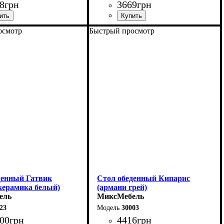
8
грн
3669
грн
осмотр
Быстрый просмотр
0 (+40) см
Длина: 81,5 (+81,5) см
75 см
Ширина: 67 см
75 см
Высота: 76 см
денный Гатвик
Стол обеденный Кипарис
керамика белый)
(армани грей)
ель
МиксМебель
23
30003
00
грн
4416
грн