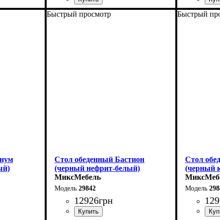
Быстрый просмотр
Быстрый пр
Длина: 110 см
Длина - 16
Ширина: 75 см
Высота - 
Высота: 76 см
Ширина - 
140 см
В разложенном виде - 140 см
гнум
Стол обеденный Бастион
Стол обе
ый)
(черный нефрит-белый)
(черный 
МиксМебель
МиксМеб
29842
298
12926
грн
129