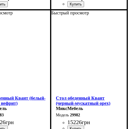
осмотр
Быстрый просмотр
0 (+60) см
Длина: 120 см
90 см
Высота: 76 см
6 см
Ширина: 80 см
денный Квант (белый-
Стол обеденный Квант
 нефрит)
(черный-мускатный орех)
ель
МиксМебель
83
29982
26
грн
15226
грн