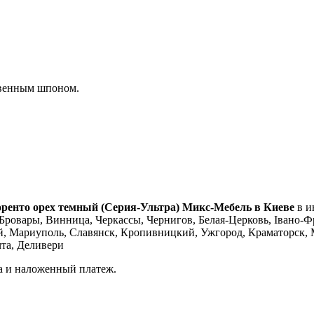
твенным шпоном.
оренто орех темный (Серия-Ультра) Микс-Мебель в Киеве
в и
Бровары, Винница, Черкассы, Чернигов, Белая-Церковь, Івано-Фр
й, Мариуполь, Славянск, Кропивницкий, Ужгород, Краматорск, 
чта, Деливери
а и наложенный платеж.