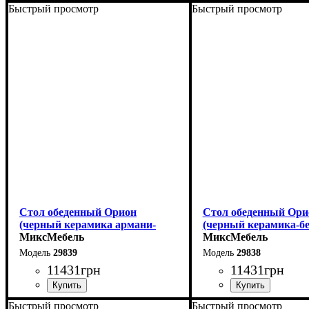
Быстрый просмотр
Быстрый просмотр
Ширина: 180 (+80) см
Ширина: 180 (+80) см
Высота: 76 см
Высота: 76 см
Глубина: 90 см
Глубина: 90 см
Стол обеденный Орион
Стол обеденный Ори
(черный керамика армани-
(черный керамика-б
грей)
МиксМебель
МиксМебель
29839
29838
11431
грн
11431
грн
Быстрый просмотр
Быстрый просмотр