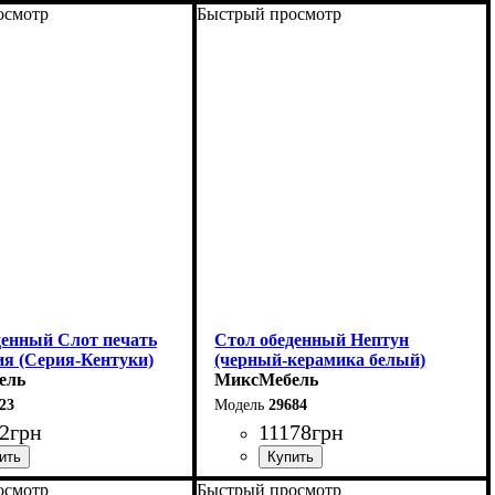
осмотр
Быстрый просмотр
40 (+60) см
Ширина: 140 (+60) см
6 см
Высота: 76 см
80 см
Глубина: 80 см
денный Слот печать
Стол обеденный Нептун
ия (Серия-Кентуки)
(черный-керамика белый)
ель
МиксМебель
23
29684
2
грн
11178
грн
осмотр
Быстрый просмотр