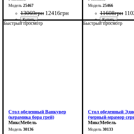
25467
25466
13069
грн
12416
грн
11608
грн
110
Быстрый просмотр
Быстрый просмотр
Стол: Ш-100 В-75 Г-60 см
Стол: Ш-100 В-75 Г-6
Табурет: Ш-35 В-45 Г-35 см
Табурет: Ш-35 В-45 Г-
Стол обеденный Ванкувер
Стол обеденный Эди
(керамика бора грей)
(черный-мрамор сер
МиксМебель
МиксМебель
30136
30133