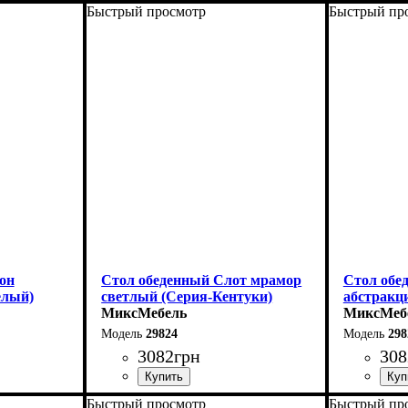
Быстрый просмотр
Быстрый пр
Ширина: 140 (+60) см
Ширина: 1
Высота: 76 см
Высота: 7
Глубина: 80 см
Глубина: 
он
Стол обеденный Слот мрамор
Стол обе
елый)
светлый (Серия-Кентуки)
абстракц
МиксМебель
МиксМеб
29824
298
3082
грн
308
Быстрый просмотр
Быстрый пр