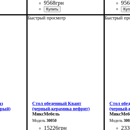
9568
грн
956
Быстрый просмотр
Быстрый пр
Длина - 120 (+40) см
Длина - 12
Высота - 75 см
Высота - 
Ширина - 75 см
Ширина - 
аз
Стол обеденный Квант
Стол обе
ерый)
(черный-керамика нефрит)
(черный-
МиксМебель
МиксМеб
30050
300
15226
грн
233