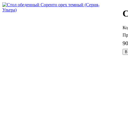
С
9
В