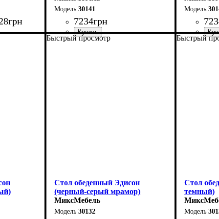
30141
301
28
грн
7234
грн
723
Быстрый просмотр
Быстрый пр
0 см
Длина - 120 (+40) см
Длина - 12
35 см
Высота - 75 см
Высота - 
Ширина - 75 см
Ширина - 
сон
Стол обеденный Эдисон
Стол обе
ый)
(черный-серый мрамор)
темный)
МиксМебель
МиксМеб
30132
301