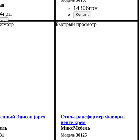
30137
40
14306
грн
4
грн
осмотр
Быстрый просмотр
Длина - 120 (+60) см
0 (+40) см
Высота - 75 см
75 см
Ширина - 80 см
75 см
денный Эдисон (орех
Стол-трансформер Фаворит
венге-крем
ель
МиксМебель
31
30125