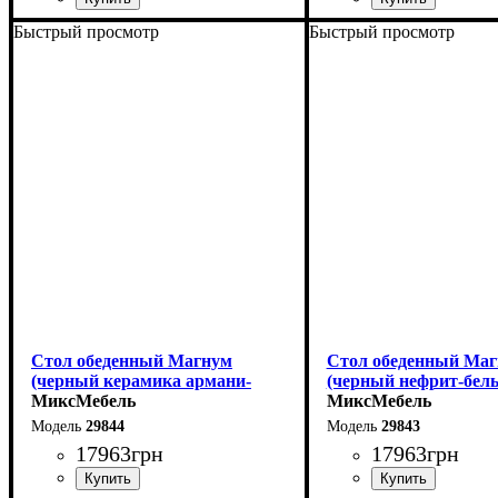
Быстрый просмотр
Быстрый просмотр
Ширина: 140 см
Ширина: 110 см
Высота: 76 см
Высота: 75 см
Глубина: 80 см
Глубина: 75 см
в разложенном виде -
Стол обеденный Магнум
Стол обеденный Ма
(черный керамика армани-
(черный нефрит-бел
грей)
МиксМебель
МиксМебель
29844
29843
17963
грн
17963
грн