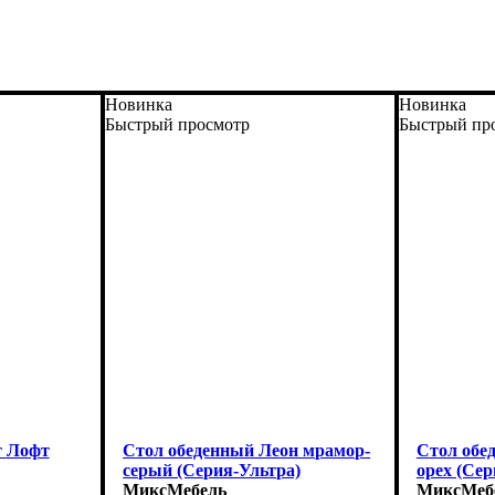
Новинка
Новинка
Быстрый просмотр
Быстрый пр
т Лофт
Стол обеденный Леон мрамор-
Стол обе
серый (Серия-Ультра)
орех (Сер
МиксМебель
МиксМеб