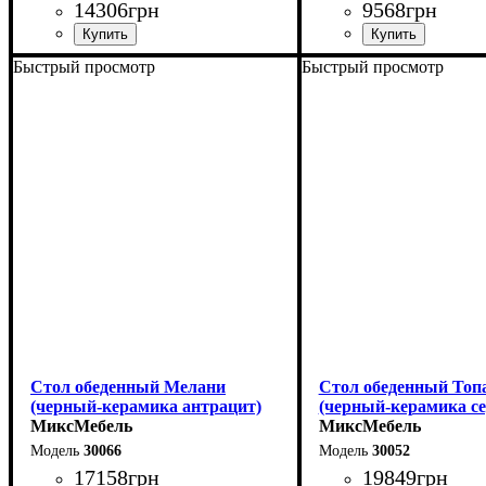
14306
грн
9568
грн
Быстрый просмотр
Быстрый просмотр
Длина - 120 (+60) см
Длина - 120 (+40) см
Высота - 75 см
Высота - 75 см
Ширина - 80 см
Ширина - 75 см
Стол обеденный Мелани
Стол обеденный Топ
(черный-керамика антрацит)
(черный-керамика с
МиксМебель
МиксМебель
30066
30052
17158
грн
19849
грн