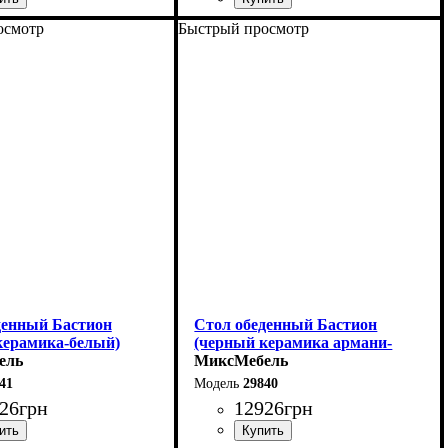
осмотр
Быстрый просмотр
0 (+60) см
Длина - 160 (+60) см
76 см
Высота - 76 см
90 см
Ширина - 90 см
денный Бастион
Стол обеденный Бастион
керамика-белый)
(черный керамика армани-
ель
грей)
МиксМебель
41
29840
26
грн
12926
грн