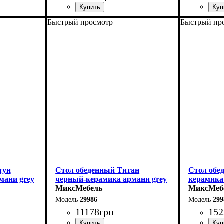
Быстрый просмотр
Быстрый пр
Длина - 160 (+60) см
Длина: 13
Высота - 76 см
Ширина: 
Ширина - 90 см
Высота: 7
тун
Стол обеденный Титан
Стол обе
мани grey
черный-керамика армани grey
керамика
МиксМебель
МиксМеб
29986
299
11178
грн
152