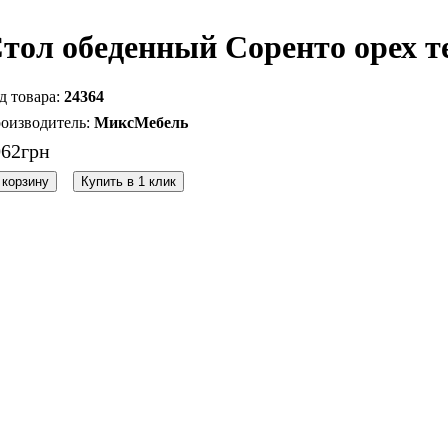
тол обеденный Соренто орех 
24364
МиксМебель
062
грн
 корзину
Купить в 1 клик