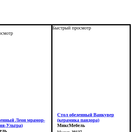
Быстрый просмотр
осмотр
Стол обеденный Ванкувер
денный Леон мрамор-
(керамика пандора)
ия-Ультра)
МиксМебель
ель