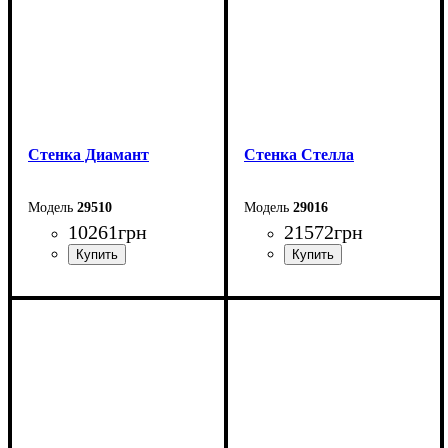
Cтенка Диамант
Стенка Cтелла
29510
29016
10261
грн
21572
грн
Ширина: 272 см
Ширина: 340,3 см
Высота: 206 см
Высота: 197 см
Глубина: 42 см
Глубина: 45 см