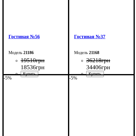
Гостиная №56
Гостиная №37
21186
21168
19510
грн
36218
грн
18536
грн
34406
грн
-5%
-5%
Ширина: 300 см
Ширина: 370 см
Высота: 200 см
Высота: 200 см
Глубина: 45/55 см
Глубина: 50 см