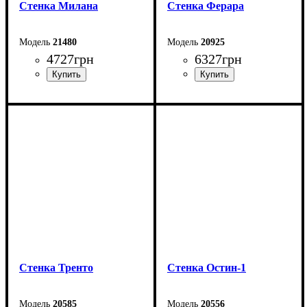
Cтенка Милана
Стенка Ферара
21480
20925
4727
грн
6327
грн
Ширина: 150 см
Ширина: 196 см
Высота: 160 см
Высота: 185,9 см
Глубина: 38,7 см
Глубина: 46 см
Стенка Тренто
Стенка Остин-1
20585
20556