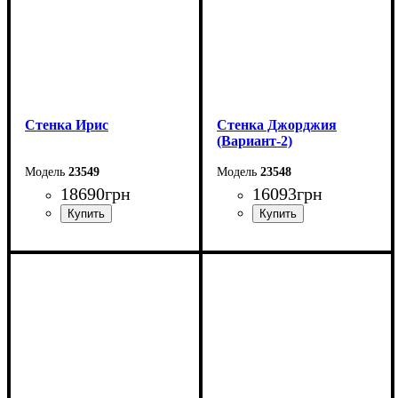
Стенка Ирис
Стенка Джорджия
(Вариант-2)
23549
23548
18690
грн
16093
грн
Ширина: 308,8 см
Ширина: 335,7 см
Высота: 197,6 см
Высота: 204,8 см
Глубина: 43 см
Глубина: 47,2 см