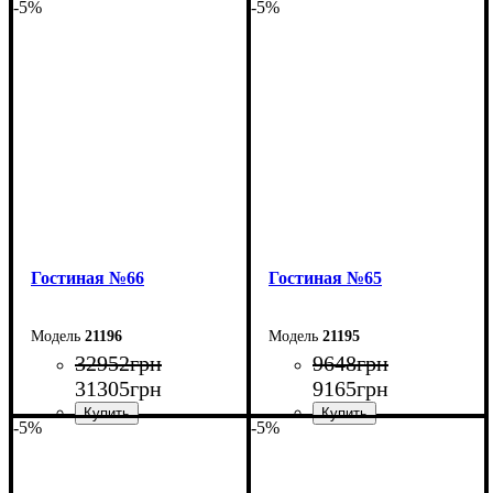
-5%
-5%
Гостиная №66
Гостиная №65
21196
21195
32952
грн
9648
грн
31305
грн
9165
грн
-5%
-5%
Ширина: 250 см
Ширина: 180 см
Высота: 210 см
Высота: 160 см