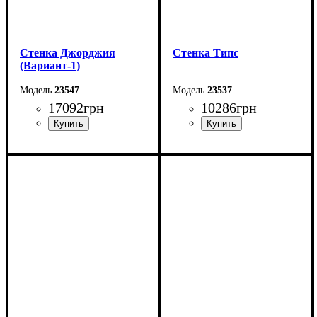
Стенка Джорджия
Стенка Типс
(Вариант-1)
23547
23537
17092
грн
10286
грн
Ширина: 334,2 см
Ширина: 256,8 см
Высота: 204,8 см
Глубина: 47,2 см
Высота: 195 см
Глубина: 55,3 см