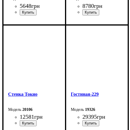
5648
грн
8780
грн
Ширина: 203,9 см
Ширина: 260 см
Высота: 176,8 см
Высота: 183,5 см
Глубина: 35 см
Глубина: 42 см
Стенка Токио
Гостиная-229
20106
19326
12581
грн
29395
грн