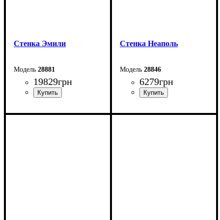
Стенка Эмили
Cтенка Неаполь
28881
28846
19829
грн
6279
грн
Ширина: 323,4 см
Ширина: 196 см
Высота: 194,7 см
Высота: 180 см
Глубина: 44,7 см
Глубина: 42 см