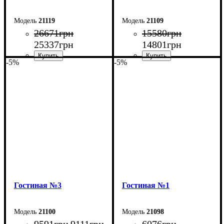
21119
21109
26671
грн
15580
грн
25337
грн
14801
грн
-5%
-5%
Ширина: 300 см
Ширина: 300 см
Высота: 200 см
Высота: 180 см
Глубина: 45 см
Глубина: 45 см
Гостиная №3
Гостиная №1
21100
21098
9591
грн
9111
грн
6076
грн