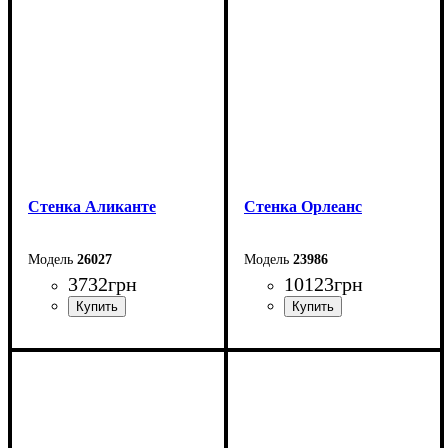
Глубина: 40 см
Глубина: 40 см
Cтенка Аликанте
Стенка Орлеанс
26027
23986
3732
грн
10123
грн
Ширина: 130 см
Ширина: 293 см
Высота: 150 см
Высота: 200 см
Глубина: 42 см
Глубина: 46 см