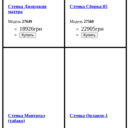
Стенка Джорджия
Стенка Сборка-05
матера
27649
27560
18926
грн
22905
грн
Ширина: 391,8 см
Ширина: 313 см
Высота: 204,8 см
Высота: 147 см
Глубина: 47,2 см
Глубина: 40 см
Cтенка Монтреал
Cтенка Орландо-1
(табако)