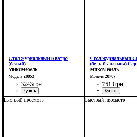
Стол журнальный Кватро
Стол журнальный С
(белый)
(белый - патина) Сер
МиксМебель
Палермо
МиксМебель
28853
28787
3243
грн
7613
грн
Быстрый просмотр
Быстрый просмотр
Ширина: 110 см
Длина: 100 см
Высота: 45 см
Ширина: 60 см
Глубина: 60 см
Высота: 53 см