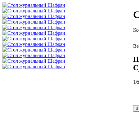
С
П
С
1
В