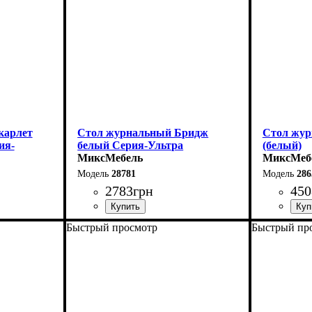
карлет
Стол журнальный Бридж
Стол жур
ия-
белый Серия-Ультра
(белый)
МиксМебель
МиксМеб
28781
286
2783
грн
450
Быстрый просмотр
Быстрый пр
Длина-89 см
Ширина: 
Высота: 6
Ширина-44 см
Глубина: 
Высота-49 см