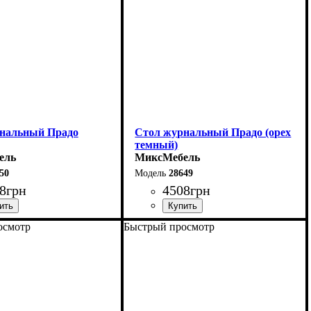
нальный Прадо
Стол журнальный Прадо (орех
темный)
ель
МиксМебель
50
28649
8
грн
4508
грн
осмотр
Быстрый просмотр
92 см
Ширина: 92 см
0 см
Высота: 60 см
57 см
Глубина: 57 см