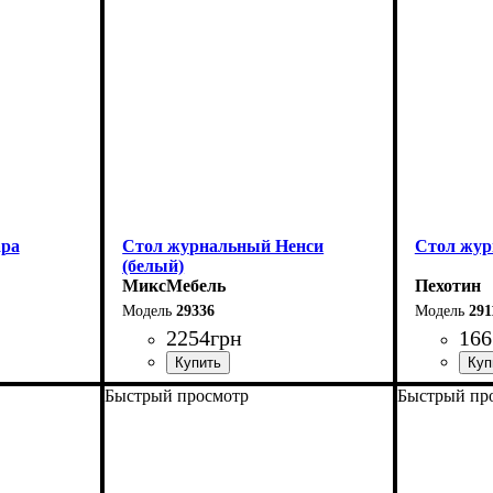
Высота-47 см
Высота-47
ара
Стол журнальный Ненси
Стол жур
(белый)
МиксМебель
Пехотин
29336
291
2254
грн
166
Быстрый просмотр
Быстрый пр
Ширина: 90 см
Ширина: 
Высота: 42 см
Высота: 4
Глубина: 55 см
Глубина: 