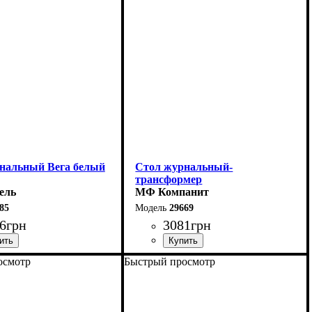
нальный Вега белый
Стол журнальный-
трансформер
ель
МФ Компанит
85
29669
6
грн
3081
грн
осмотр
Быстрый просмотр
см
Ширина: 98,4 см
Высота: 42 см
0 см
Глубина: 50,4 см