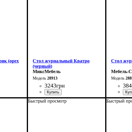
ик (орех
Стол журнальный Кватро
Стол жу
(черный)
МиксМебель
Мебель-С
28913
288
3243
грн
384
Быстрый просмотр
Быстрый пр
Ширина: 110 см
Ширина: 
Высота: 45 см
Высота: 4
Глубина: 60 см
Глубина: 