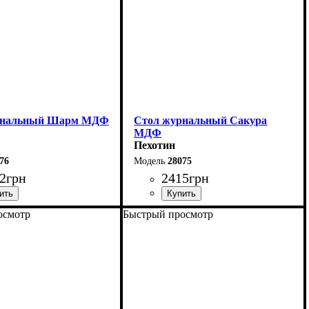
рнальный Шарм МДФ
Стол журнальный Сакура
МДФ
Пехотин
76
28075
2
грн
2415
грн
осмотр
Быстрый просмотр
100 см
Ширина: 100 см
2 см
Высота: 52 см
60 см
Глубина: 60 см