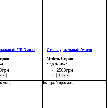
рнальный 2Ш Эмили
Стол журнальный Эмили
ервис
Мебель-Сервис
74
28872
0
грн
2589
грн
осмотр
Быстрый просмотр
80 см
Ширина: 110 см
4,2 см
Высота: 44,2 см
80 см
Глубина: 64,6 см