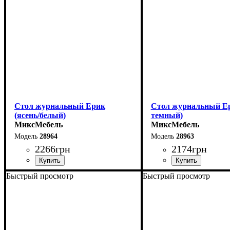
Стол журнальный Ерик
Стол журнальный Ер
(ясень/белый)
темный)
МиксМебель
МиксМебель
28964
28963
2266
грн
2174
грн
Быстрый просмотр
Быстрый просмотр
Ширина: 61 см
Ширина: 61 см
Высота: 45 см
Высота: 45 см
Глубина: 61 см
Глубина: 61 см