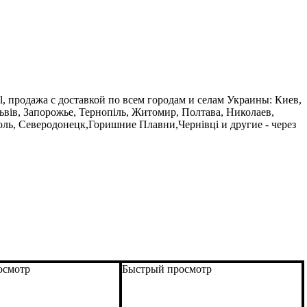
l, продажа с доставкой по всем городам и селам Украины: Киев,
ьвів, Запорожье, Тернопіль, Житомир, Полтава, Николаев,
ь, Северодонецк,Горишние Плавни,Чернівці и другие - через
осмотр
Быстрый просмотр