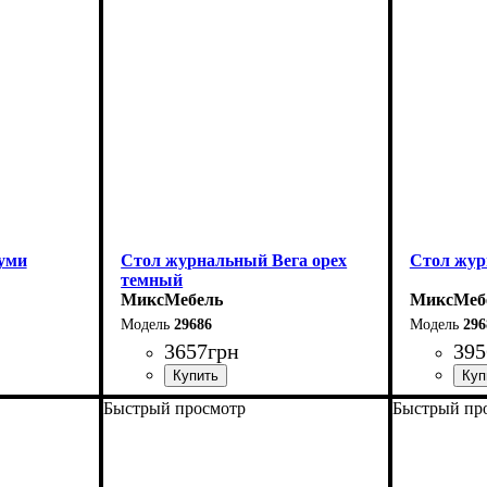
уми
Стол журнальный Вега орех
Стол жур
темный
МиксМебель
МиксМеб
29686
296
3657
грн
395
Быстрый просмотр
Быстрый пр
Длина-76 см
Длина-76 
Ширина-60 см
Ширина-6