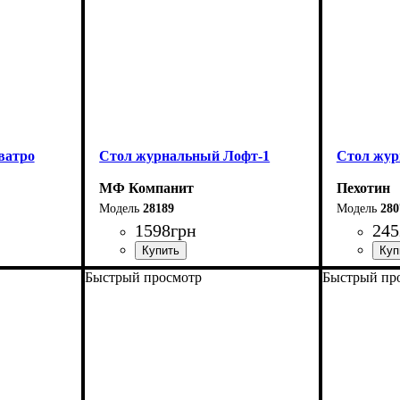
ватро
Стол журнальный Лофт-1
Стол жу
МФ Компанит
Пехотин
28189
280
1598
грн
245
Быстрый просмотр
Быстрый пр
Ширина: 80 см
Ширина: 
Высота: 42,8 см
Высота: 5
Глубина: 50 см
Глубина: 