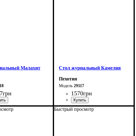
 см
нальный Малахит
Стол журнальный Камелия
Пехотин
18
29117
7
грн
1570
грн
осмотр
Быстрый просмотр
90 см
Ширина: 90 см
4 см
Высота: 47,5 см
50 см
Глубина: 57 см