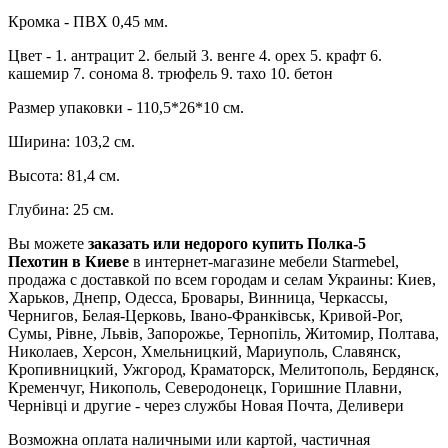
Кромка - ПВХ 0,45 мм.
Цвет - 1. антрацит 2. белый 3. венге 4. орех 5. крафт 6.
кашемир 7. сонома 8. трюфель 9. тахо 10. бетон
Размер упаковки - 110,5*26*10 см.
Ширина: 103,2 см.
Высота: 81,4 см.
Глубина: 25 см.
Вы можете
заказать или недорого купить Полка-5
Пехотин в Киеве
в интернет-магазине мебели Starmebel,
продажа с доставкой по всем городам и селам Украины: Киев,
Харьков, Днепр, Одесса, Бровары, Винница, Черкассы,
Чернигов, Белая-Церковь, Івано-Франківськ, Кривой-Рог,
Сумы, Рівне, Львів, Запорожье, Тернопіль, Житомир, Полтава,
Николаев, Херсон, Хмельницкий, Мариуполь, Славянск,
Кропивницкий, Ужгород, Краматорск, Мелитополь, Бердянск,
Кременчуг, Никополь, Северодонецк, Горишние Плавни,
Чернівці и другие - через службы Новая Почта, Деливери
Возможна оплата наличными или картой, частичная