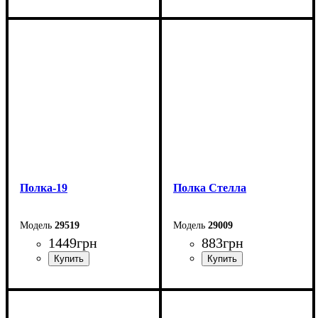
Ширина: 40,2 см
Ширина: 118 см
Высота: 99 см
Высота: 116 мм
Глубина: 30 см
Глубина: 25 мм
Полка-19
Полка Стелла
29519
29009
1449
грн
883
грн
Ширина: 127,5 см
Ширина: 164 см
Высота: 68,5 мм
Высота: 53 мм