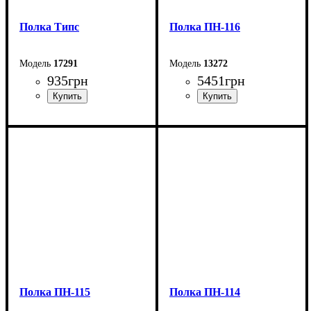
Полка Типс
Полка ПН-116
17291
13272
935
грн
5451
грн
Ширина: 120 см
Ширина: 120 см
Высота: 45,4 см
Высота: 71 см
Глубина: 21,6 см
Глубина: 30 см
Полка ПН-115
Полка ПН-114