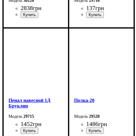
30120
29716
2838
грн
137
грн
Ширина: 90 см
Ширина: 25 см
Высота: 178,5 мм
Высота: 25 см
Глубина: 25 мм
Глубина: 15 см
Пенал навесной 1Д
Полка-20
Бруклин
29715
29520
1452
грн
1486
грн