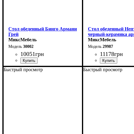
Стол обеденный Бинго Армани
Стол обеденный Неп
Грей
черный-керамика ар
МиксМебель
МиксМебель
30002
29987
10051
грн
11178
грн
Быстрый просмотр
Быстрый просмотр
Ширина: 140 см
Ширина: 110 см
Высота: 76 см
Высота: 75 см
Глубина: 80 см
Глубина: 75 см
в разложенном виде -