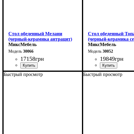
Стол обеденный Мелани
Стол обеденный Топ
(черный-керамика антрацит)
(черный-керамика с
МиксМебель
МиксМебель
30066
30052
17158
грн
19849
грн
Быстрый просмотр
Быстрый просмотр
Длина - 140 (+60) см
Длина - 180 (+80) см
Высота - 76 см
Высота - 76 см
Ширина - 90 см
Ширина - 90 см