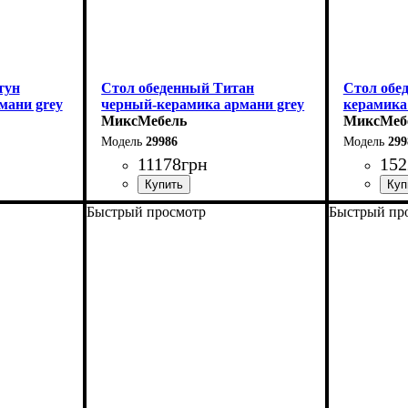
тун
Стол обеденный Титан
Стол обе
мани grey
черный-керамика армани grey
керамика
МиксМебель
МиксМеб
29986
299
11178
грн
152
Быстрый просмотр
Быстрый пр
Длина: 110 см
Длина - 16
Ширина: 75 см
Высота - 
Высота: 76 см
Ширина - 
140 см
В разложенном виде - 140 см