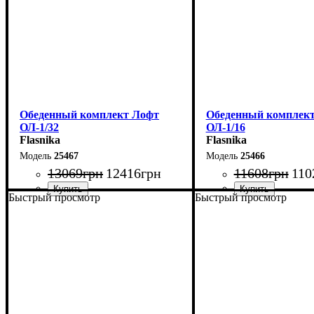
Обеденный комплект Лофт
Обеденный комплек
ОЛ-1/32
ОЛ-1/16
Flasnika
Flasnika
25467
25466
13069
грн
12416
грн
11608
грн
110
Быстрый просмотр
Быстрый просмотр
Стол: Ш-100 В-75 Г-60 см
Стол: Ш-100 В-75 Г-6
Табурет: Ш-35 В-45 Г-35 см
Табурет: Ш-35 В-45 Г-