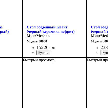
аз
Стол обеденный Квант
Стол обе
ерый)
(черный-керамика нефрит)
(черный-
МиксМебель
МиксМеб
30050
300
15226
грн
233
Быстрый просмотр
Быстрый пр
Длина - 160 (+60) см
Длина: 13
Высота - 76 см
Ширина: 
Ширина - 90 см
Высота: 7