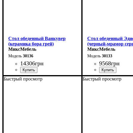
Стол обеденный Ванкувер
Стол обеденный Эди
(керамика бора грей)
(черный-мрамор сер
МиксМебель
МиксМебель
30136
30133
14306
грн
9568
грн
Быстрый просмотр
Быстрый просмотр
Длина - 120 (+60) см
Длина - 120 (+40) см
Высота - 75 см
Высота - 75 см
Ширина - 80 см
Ширина - 75 см