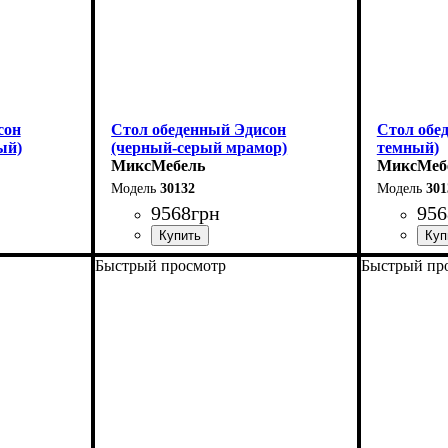
сон
Стол обеденный Эдисон
Стол обе
ый)
(черный-серый мрамор)
темный)
МиксМебель
МиксМеб
30132
301
9568
грн
956
Быстрый просмотр
Быстрый пр
Длина - 120 (+40) см
Длина - 12
Высота - 75 см
Высота - 
Ширина - 75 см
Ширина - 