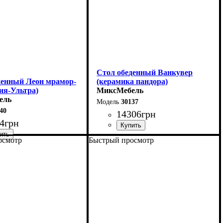
Стол обеденный Ванкувер
денный Леон мрамор-
(керамика пандора)
ия-Ультра)
МиксМебель
ель
30137
40
14306
грн
4
грн
осмотр
Быстрый просмотр
Длина - 120 (+60) см
0 (+40) см
Высота - 75 см
75 см
Ширина - 80 см
75 см