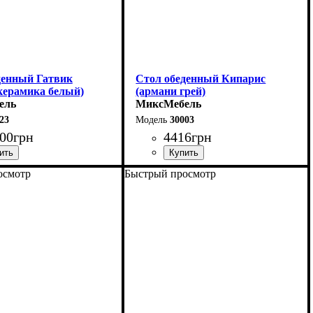
денный Гатвик
Стол обеденный Кипарис
керамика белый)
(армани грей)
ель
МиксМебель
23
30003
00
грн
4416
грн
осмотр
Быстрый просмотр
0 (+60) см
Длина: 120 см
90 см
Высота: 76 см
6 см
Ширина: 80 см