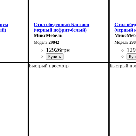
гнум
Стол обеденный Бастион
Стол обе
ый)
(черный нефрит-белый)
(черный 
МиксМебель
МиксМеб
29842
298
12926
грн
129
Быстрый просмотр
Быстрый пр
Ширина: 140 (+60) см
Ширина: 1
Высота: 76 см
Высота: 7
Глубина: 80 см
Глубина: 