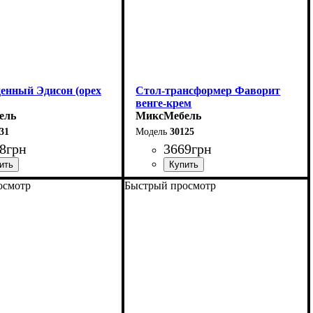
денный Эдисон (орех
Стол-трансформер Фаворит
венге-крем
ель
МиксМебель
31
30125
8
грн
3669
грн
осмотр
Быстрый просмотр
0 (+40) см
Длина: 81,5 (+81,5) см
75 см
Ширина: 67 см
75 см
Высота: 76 см