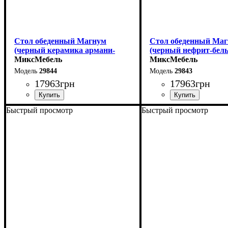
Стол обеденный Магнум
Стол обеденный Ма
(черный керамика армани-
(черный нефрит-бел
грей)
МиксМебель
МиксМебель
29844
29843
17963
грн
17963
грн
Быстрый просмотр
Быстрый просмотр
Ширина: 180 (+80) см
Ширина: 180 (+80) см
Высота: 76 см
Высота: 76 см
Глубина: 90 см
Глубина: 90 см