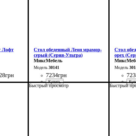
т Лофт
Стол обеденный Леон мрамор-
Стол обе
серый (Серия-Ультра)
орех (Сер
МиксМебель
МиксМеб
30141
301
28
грн
7234
грн
723
Быстрый просмотр
Быстрый пр
0 см
Длина - 120 (+40) см
Длина - 12
35 см
Высота - 75 см
Высота - 
Ширина - 75 см
Ширина - 