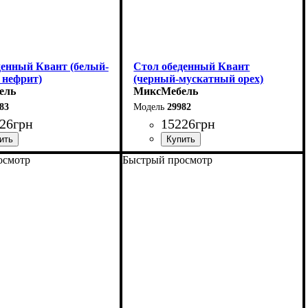
денный Квант (белый-
Стол обеденный Квант
 нефрит)
(черный-мускатный орех)
ель
МиксМебель
83
29982
26
грн
15226
грн
осмотр
Быстрый просмотр
0 (+60) см
Длина - 160 (+60) см
76 см
Высота - 76 см
90 см
Ширина - 90 см