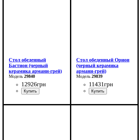
Глубина: 80 см
Глубина: 80 см
Стол обеденный
Стол обеденный Орион
Бастион (черный
(черный керамика
керамика армани-грей)
армани-грей)
29840
29839
12926
грн
11431
грн
Ширина: 140 (+60) см
Ширина: 100 (+50) см
Высота: 76 см
Высота: 76 см
Глубина: 80 см
Глубина: 70 см