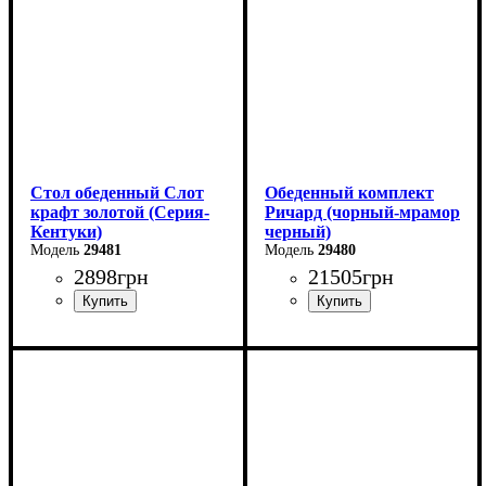
Ширина - 90 см
Глубина: 80 см
Стол обеденный Слот
Обеденный комплект
крафт золотой (Серия-
Ричард (чорный-мрамор
Кентуки)
черный)
29481
29480
2898
грн
21505
грн
Ширина: 80 см
Высота: 75 см
Глубина: 80 см