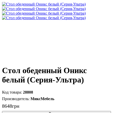
Cтол обеденный Оникс
белый (Серия-Ультра)
28808
МиксМебель
8648
грн