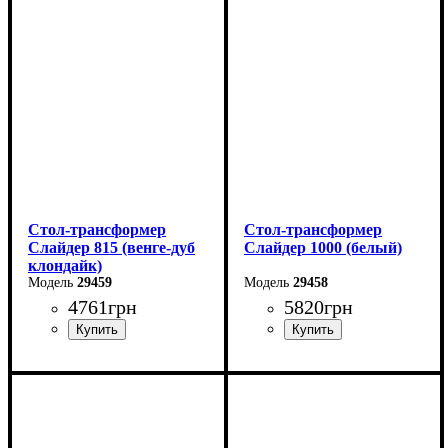
Высота: 75 см
Ширина: 82 см
Глубина: 75 см
Высота: 76 см
в разложенном виде -160
см
Стол-трансформер
Стол-трансформер
Слайдер 815 (венге-дуб
Слайдер 1000 (белый)
клондайк)
29459
29458
4761
грн
5820
грн
Длина: 81,5 (+81,5) см
Длина: 100 (+100) см
Ширина: 67 см
Ширина: 82 см