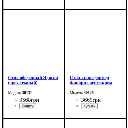
Длина - 120 (+40) см
Длина - 120 (+40) см
Высота - 75 см
Высота - 75 см
Ширина - 75 см
Ширина - 75 см
Стол обеденный Эдисон
Стол-трансформер
(орех темный)
Фаворит венге-крем
30131
30125
9568
грн
3669
грн
Длина - 120 (+40) см
Длина: 81,5 (+81,5) см