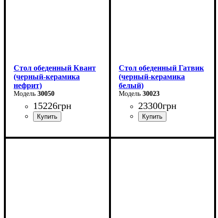
Стол обеденный Квант
Стол обеденный Гатвик
(черный-керамика
(черный-керамика
нефрит)
белый)
30050
30023
15226
грн
23300
грн
Длина - 160 (+60) см
Длина: 130 (+60) см
Высота - 76 см
Ширина: 90 см
Ширина - 90 см
Высота: 76 см