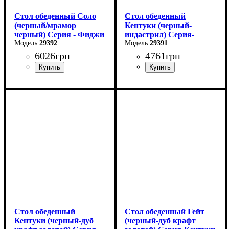
Стол обеденный Соло
Стол обеденный
(черный/мрамор
Кентуки (черный-
черный) Серия - Фиджи
индастрил) Серия-
29392
Кентуки
29391
6026
грн
4761
грн
Длина: 110 см
Длина: 120 см
Ширина: 70 см
Ширина: 80 см
Высота: 75 см
Высота - 75 см.
В разложенном виде - 145
см
Стол обеденный
Стол обеденный Гейт
Кентуки (черный-дуб
(черный-дуб крафт