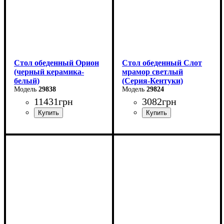
Стол обеденный Орион
Стол обеденный Слот
(черный керамика-
мрамор светлый
белый)
(Серия-Кентуки)
29838
29824
11431
грн
3082
грн
Ширина: 100 (+50) см
Ширина: 90 см
Высота: 76 см
Высота: 75 см
Глубина: 70 см
Глубина: 90 см