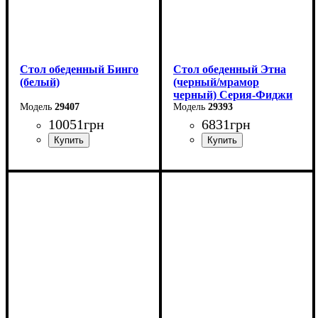
Стол обеденный Бинго
Стол обеденный Этна
(белый)
(черный/мрамор
черный) Серия-Фиджи
29407
29393
10051
грн
6831
грн
Ширина: 140 см
Ширина: 120 см
Высота: 76 см
Высота: 75 см
Глубина: 80 см
Глубина: 75 см
в разложенном виде -160
см