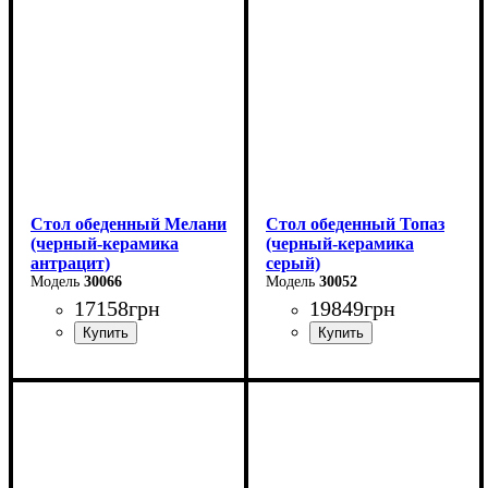
Высота - 75 см
Ширина: 67 см
Ширина - 75 см
Высота: 76 см
Стол обеденный Мелани
Стол обеденный Топаз
(черный-керамика
(черный-керамика
антрацит)
серый)
30066
30052
17158
грн
19849
грн
Длина - 140 (+60) см
Длина - 180 (+80) см
Высота - 76 см
Высота - 76 см
Ширина - 90 см
Ширина - 90 см