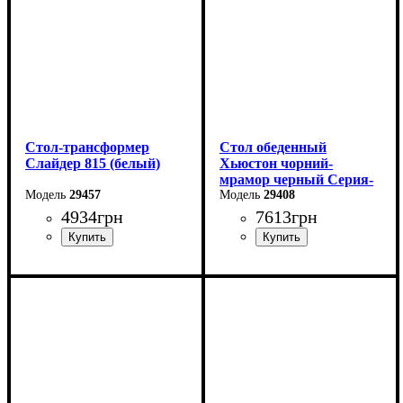
Высота: 76 см
Высота: 76 см
Стол-трансформер
Стол обеденный
Слайдер 815 (белый)
Хьюстон чорний-
мрамор черный Серия-
29457
Фиджи
29408
4934
грн
7613
грн
Длина: 81,5 (+81,5) см
Длина: 130 (+40) см
Ширина: 67 см
Ширина: 70 см
Высота: 76 см