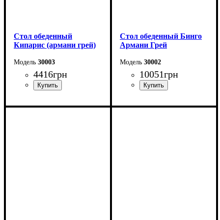
Стол обеденный
Стол обеденный Бинго
Кипарис (армани грей)
Армани Грей
30003
30002
4416
грн
10051
грн
Длина: 120 см
Ширина: 140 см
Высота: 76 см
Высота: 76 см
Ширина: 80 см
Глубина: 80 см