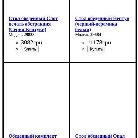
Стол обеденный Слот
Стол обеденный Нептун
печать абстракция
(черный-керамика
(Серия-Кентуки)
белый)
29823
29684
3082
грн
11178
грн
Ширина: 90 см
Ширина: 110 см
Высота: 75 см
Высота: 75 см
Глубина: 90 см
Глубина: 75 см
в разложенном виде -140
см
Обеденный комплект
Стол обеденный Опал