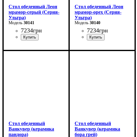
Стол обеденный Леон
Стол обеденный Леон
мрамор-серый (Серия-
мрамор-орех (Серия-
Ультра)
Ультра)
30141
30140
7234
грн
7234
грн
Длина - 120 (+40) см
Длина - 120 (+40) см
Высота - 75 см
Высота - 75 см
Ширина - 75 см
Ширина - 75 см
Стол обеденный
Стол обеденный
Ванкувер (керамика
Ванкувер (керамика
пандора)
бора грей)