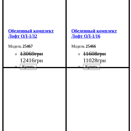
Обеденный комплект
Обеденный комплект
Лофт ОЛ-1/32
Лофт ОЛ-1/16
25467
25466
13069
грн
11608
грн
12416
грн
11028
грн
Стол: Ш-100 В-75 Г-60 см
Стол: Ш-100 В-75 Г-60 см
Табурет: Ш-35 В-45 Г-35
Табурет: Ш-35 В-45 Г-35
см
см