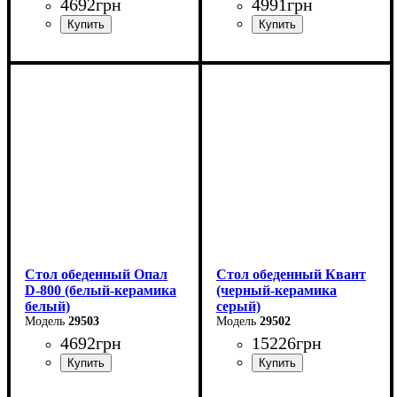
4692
грн
4991
грн
Длина - 80 см
Длина - 90 см
Высота - 76 см
Высота - 76 см
Ширина - 80 см
Ширина - 90 см
Стол обеденный Опал
Стол обеденный Квант
D-800 (белый-керамика
(черный-керамика
белый)
серый)
29503
29502
4692
грн
15226
грн