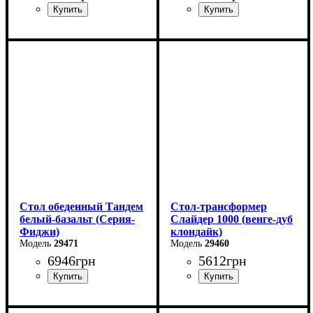
Ширина: 120 см
Ширина: 120 см
Высота: 75 см
Высота: 75 см
Глубина: 75 см
Глубина: 75 см
в разложенном виде -160
в разложенном виде -160
см
см
Стол обеденный Тандем
Стол-трансформер
белый-базальт (Серия-
Слайдер 1000 (венге-дуб
Фиджи)
клондайк)
29471
29460
6946
грн
5612
грн
Ширина: 120 см
Длина: 100 (+100) см