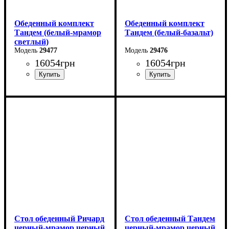
Обеденный комплект
Обеденный комплект
Тандем (белый-мрамор
Тандем (белый-базальт)
светлый)
29477
29476
16054
грн
16054
грн
Стол обеденный Ричард
Стол обеденный Тандем
черный-мрамор черный
черный-мрамор черный