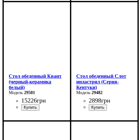
Длина - 80 см
Длина - 160 (+60) см
Высота - 76 см
Высота - 76 см
Ширина - 80 см
Ширина - 90 см
Стол обеденный Квант
Стол обеденный Слот
(черный-керамика
индастрил (Серия-
белый)
Кентуки)
29501
29482
15226
грн
2898
грн
Длина - 160 (+60) см
Ширина: 80 см
Высота - 76 см
Высота: 75 см