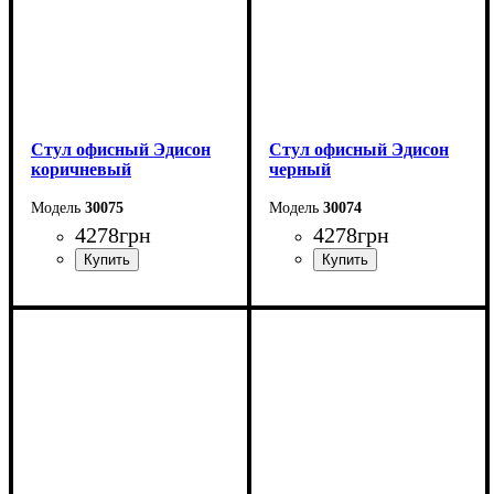
Стул офисный Эдисон
Стул офисный Эдисон
коричневый
черный
30075
30074
4278
грн
4278
грн