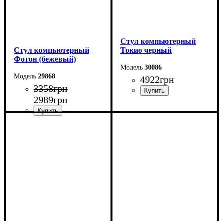
Стул компьютерный
Стул компьютерный
Токио черный
Фотон (бежевый)
30086
29868
4922
грн
3358
грн
2989
грн