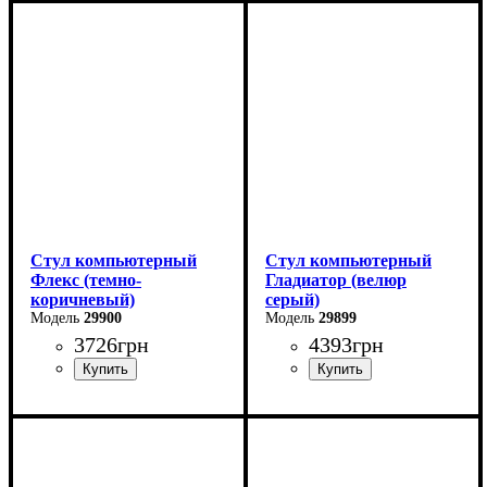
Стул компьютерный
Стул компьютерный
Флекс (темно-
Гладиатор (велюр
коричневый)
серый)
29900
29899
3726
грн
4393
грн