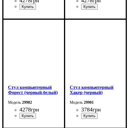
4278
грн
4278
грн
Стул компьютерный
Стул компьютерный
Форест (черный-белый)
Хакер (черный)
29902
29901
4278
грн
3784
грн