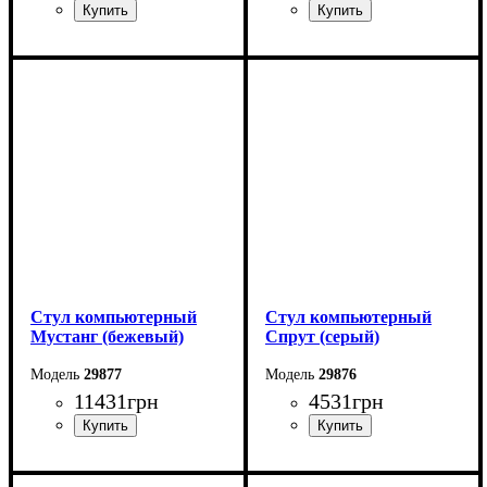
Стул компьютерный
Стул компьютерный
Мустанг (бежевый)
Спрут (серый)
29877
29876
11431
грн
4531
грн