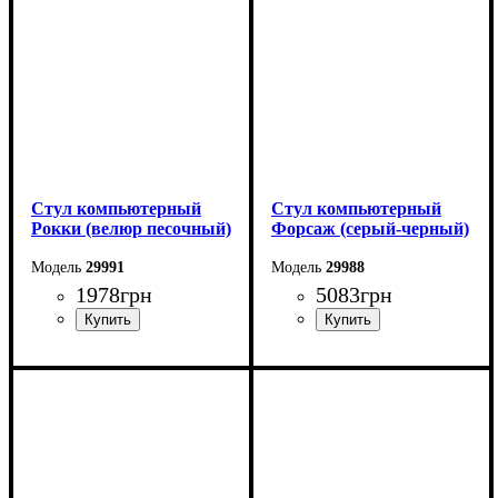
Стул компьютерный
Стул компьютерный
Рокки (велюр песочный)
Форсаж (серый-черный)
29991
29988
1978
грн
5083
грн