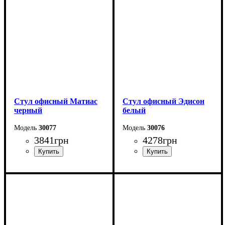
Стул офисный Матиас
Стул офисный Эдисон
черный
белый
30077
30076
3841
грн
4278
грн