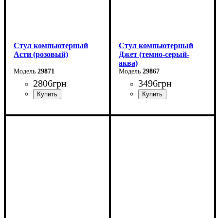
Стул компьютерный
Стул компьютерный
Асти (розовый)
Джет (темно-серый-
аква)
29871
29867
2806
грн
3496
грн