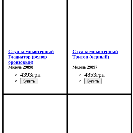
Стул компьютерный
Стул компьютерный
Гладиатор (велюр
Тритон (черный)
бронзовый)
29898
29897
4393
грн
4853
грн