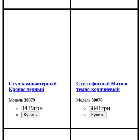
Стул компьютерный
Стул офисный Матиас
Кронас черный
темно-коричневый
30079
30078
3439
грн
3841
грн