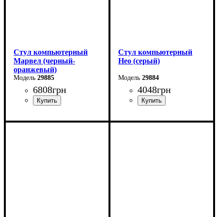
Стул компьютерный
Стул компьютерный
Марвел (черный-
Нео (серый)
оранжевый)
29885
29884
6808
грн
4048
грн