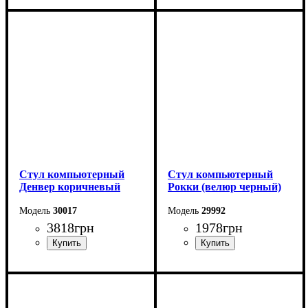
Стул компьютерный
Стул компьютерный
Денвер коричневый
Рокки (велюр черный)
30017
29992
3818
грн
1978
грн