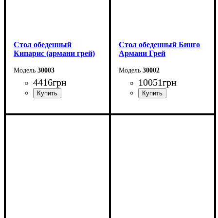
Стол обеденный
Стол обеденный Бинго
Кипарис (армани грей)
Армани Грей
30003
30002
4416
грн
10051
грн
Длина: 120 см
Ширина: 140 см
Высота: 76 см
Высота: 76 см
Ширина: 80 см
Глубина: 80 см