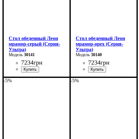
Стол обеденный Леон
Стол обеденный Леон
мрамор-серый (Серия-
мрамор-орех (Серия-
Ультра)
Ультра)
30141
30140
7234
грн
7234
грн
-5%
-5%
Длина - 120 (+40) см
Длина - 120 (+40) см
Высота - 75 см
Высота - 75 см
Ширина - 75 см
Ширина - 75 см