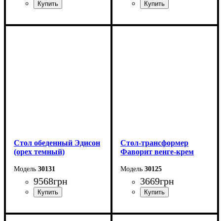
Длина - 120 (+40) см
Длина - 120 (+40) см
Высота - 75 см
Высота - 75 см
Ширина - 75 см
Ширина - 75 см
Стол обеденный Эдисон
Стол-трансформер
(орех темный)
Фаворит венге-крем
30131
30125
9568
грн
3669
грн
Длина - 120 (+40) см
Длина: 81,5 (+81,5) см