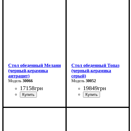
Высота - 75 см
Ширина: 67 см
Ширина - 75 см
Высота: 76 см
Стол обеденный Мелани
Стол обеденный Топаз
(черный-керамика
(черный-керамика
антрацит)
серый)
30066
30052
17158
грн
19849
грн
Длина - 140 (+60) см
Длина - 180 (+80) см
Высота - 76 см
Высота - 76 см
Ширина - 90 см
Ширина - 90 см