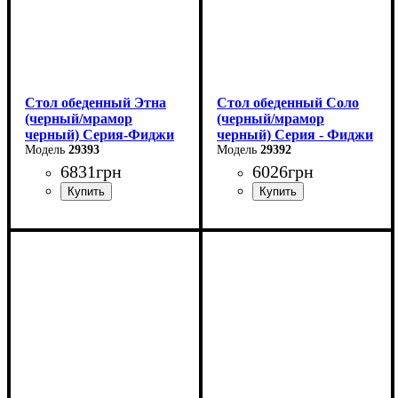
Стол обеденный Этна
Стол обеденный Соло
(черный/мрамор
(черный/мрамор
черный) Серия-Фиджи
черный) Серия - Фиджи
29393
29392
6831
грн
6026
грн
Ширина: 120 см
Длина: 110 см
Высота: 75 см
Ширина: 70 см
Глубина: 75 см
Высота: 75 см
в разложенном виде -160
В разложенном виде - 145
см
см