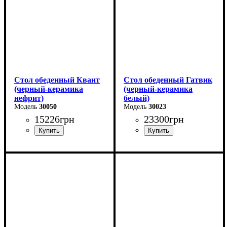
Стол обеденный Квант
Стол обеденный Гатвик
(черный-керамика
(черный-керамика
нефрит)
белый)
30050
30023
15226
грн
23300
грн
Длина - 160 (+60) см
Длина: 130 (+60) см
Высота - 76 см
Ширина: 90 см
Ширина - 90 см
Высота: 76 см