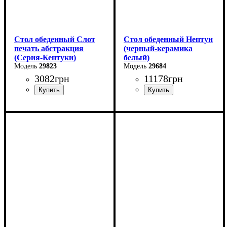
Стол обеденный Слот
Стол обеденный Нептун
печать абстракция
(черный-керамика
(Серия-Кентуки)
белый)
29823
29684
3082
грн
11178
грн
Ширина: 90 см
Ширина: 110 см
Высота: 75 см
Высота: 75 см
Глубина: 90 см
Глубина: 75 см
в разложенном виде -140
см