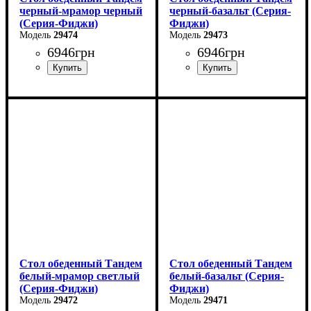
черный-мрамор черный
черный-базальт (Серия-
(Серия-Фиджи)
Фиджи)
29474
29473
6946
грн
6946
грн
Ширина: 120 см
Ширина: 120 см
Высота: 75 см
Высота: 75 см
Глубина: 75 см
Глубина: 75 см
в разложенном виде -160
в разложенном виде -160
см
см
Стол обеденный Тандем
Стол обеденный Тандем
белый-мрамор светлый
белый-базальт (Серия-
(Серия-Фиджи)
Фиджи)
29472
29471