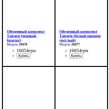
Обеденный комплект
Обеденный комплект
Тандем (черный-
Тандем (белый-мрамор
базальт)
светлый)
29478
29477
16054
грн
16054
грн