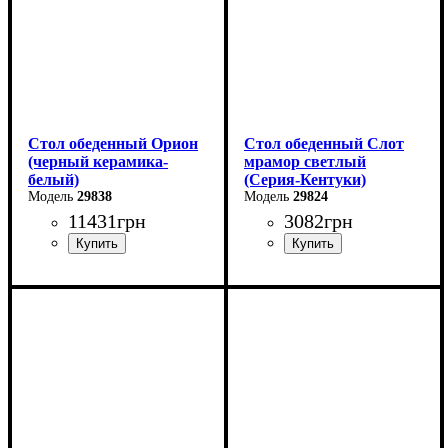
Стол обеденный Орион
Стол обеденный Слот
(черный керамика-
мрамор светлый
белый)
(Серия-Кентуки)
29838
29824
11431
грн
3082
грн
Ширина: 100 (+50) см
Ширина: 90 см
Высота: 76 см
Высота: 75 см
Глубина: 70 см
Глубина: 90 см