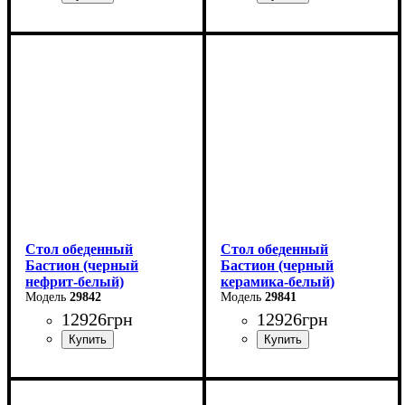
Ширина: 180 (+80) см
Ширина: 180 (+80) см
Высота: 76 см
Высота: 76 см
Глубина: 90 см
Глубина: 90 см
Стол обеденный
Стол обеденный
Бастион (черный
Бастион (черный
нефрит-белый)
керамика-белый)
29842
29841
12926
грн
12926
грн
Ширина: 140 (+60) см
Ширина: 140 (+60) см