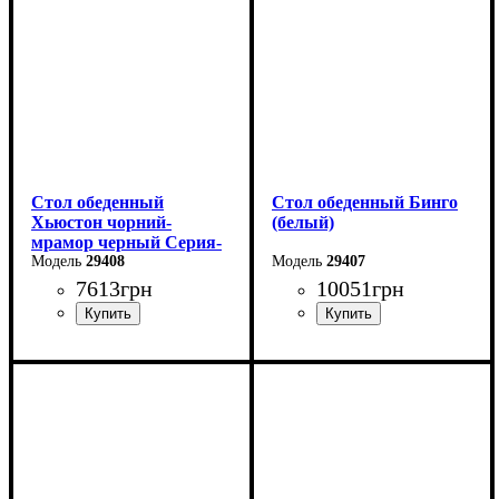
Высота: 76 см
Высота: 76 см
Стол обеденный
Стол обеденный Бинго
Хьюстон чорний-
(белый)
мрамор черный Серия-
Фиджи
29408
29407
7613
грн
10051
грн
Длина: 130 (+40) см
Ширина: 140 см
Ширина: 70 см
Высота: 76 см
Глубина: 80 см