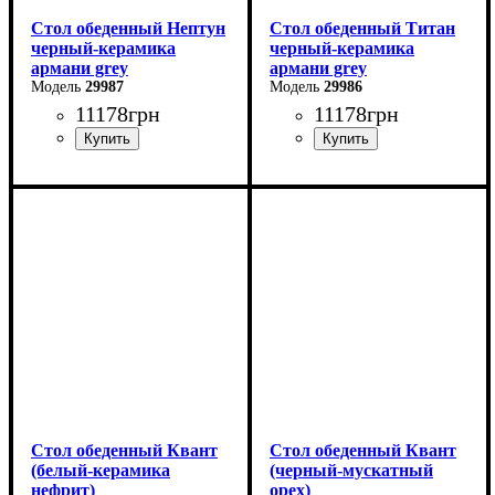
Стол обеденный Нептун
Стол обеденный Титан
черный-керамика
черный-керамика
армани grey
армани grey
29987
29986
11178
грн
11178
грн
Ширина: 110 см
Длина: 110 см
Высота: 75 см
Ширина: 75 см
Глубина: 75 см
Высота: 76 см
в разложенном виде -140
В разложенном виде - 140
см
см
Стол обеденный Квант
Стол обеденный Квант
(белый-керамика
(черный-мускатный
нефрит)
орех)