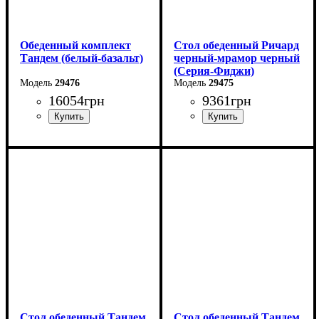
Обеденный комплект
Стол обеденный Ричард
Тандем (белый-базальт)
черный-мрамор черный
(Серия-Фиджи)
29476
29475
16054
грн
9361
грн
Ширина: 140 см
Высота: 75 см
Глубина: 85 см
в разложенном виде -180
см
Стол обеденный Тандем
Стол обеденный Тандем