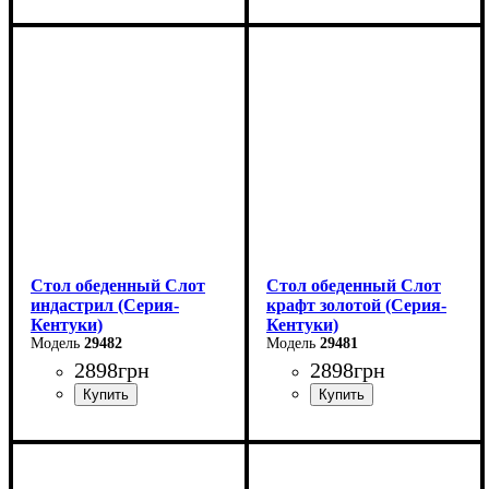
Длина - 160 (+60) см
Длина - 160 (+60) см
Высота - 76 см
Высота - 76 см
Ширина - 90 см
Ширина - 90 см
Стол обеденный Слот
Стол обеденный Слот
индастрил (Серия-
крафт золотой (Серия-
Кентуки)
Кентуки)
29482
29481
2898
грн
2898
грн
Ширина: 80 см
Ширина: 80 см
Высота: 75 см
Высота: 75 см