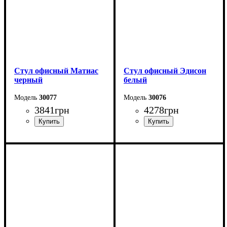
Стул офисный Матиас
Стул офисный Эдисон
черный
белый
30077
30076
3841
грн
4278
грн