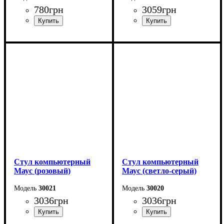
780
грн
3059
грн
Стул компьютерный
Стул компьютерный
Маус (розовый)
Маус (светло-серый)
30021
30020
3036
грн
3036
грн