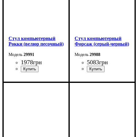
Стул компьютерный
Стул компьютерный
Рокки (велюр песочный)
Форсаж (серый-черный)
29991
29988
1978
грн
5083
грн