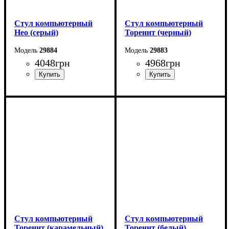
Стул компьютерный
Стул компьютерный
Нео (серый)
Тореннт (черный)
29884
29883
4048
грн
4968
грн
Стул компьютерный
Стул компьютерный
Тореннт (карамельный)
Тореннт (белый)