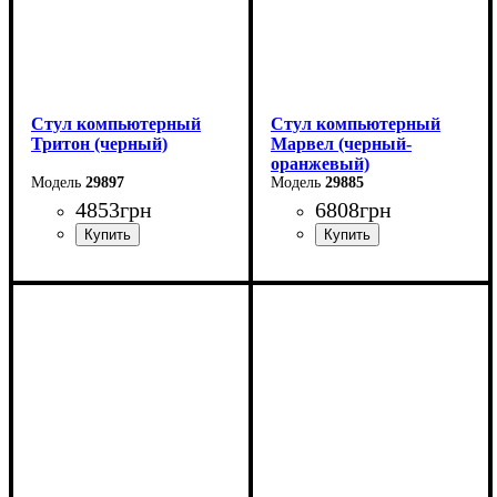
Стул компьютерный
Стул компьютерный
Тритон (черный)
Марвел (черный-
оранжевый)
29897
29885
4853
грн
6808
грн