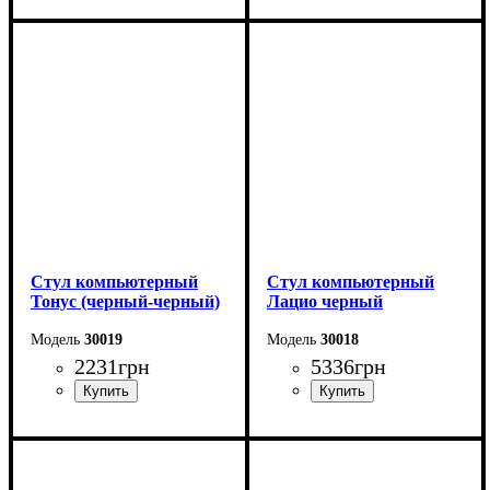
Стул компьютерный
Стул компьютерный
Тонус (черный-черный)
Лацио черный
30019
30018
2231
грн
5336
грн