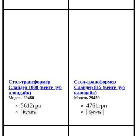
Ширина: 120 см
Ширина: 120 см
Высота: 75 см
Высота: 75 см
Глубина: 75 см
Глубина: 75 см
в разложенном виде -160
в разложенном виде -160
см
см
Стол-трансформер
Стол-трансформер
Слайдер 1000 (венге-дуб
Слайдер 815 (венге-дуб
клондайк)
клондайк)
29460
29459
5612
грн
4761
грн
Длина: 100 (+100) см
Длина: 81,5 (+81,5) см