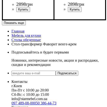
2898
грн
2898
грн
Длина: 120 см
Длина: 120 см
Показать еще
Ширина: 80 см
Ширина: 80 см
Главная
Мебель для кухни
Высота - 75 см.
Высота - 75 см.
Столы обеденные
Стол-трансформер Фаворит венге-крем
Подписывайтесь и будьте первыми
Новинки, интересные новости, акции и распродажи,
скидки и рекомендации
Подписаться
Контакты
г.Киев
Пн-Пт с 10:00 до 20:00
Сб-Вс: с 10:00 до 15:00
info@starmebel.com.ua
097 489-08-00
050 386-44-73