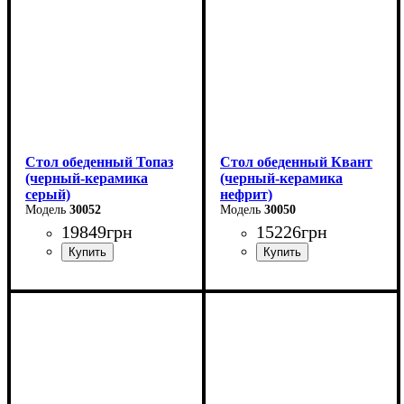
Ширина - 75 см
Ширина - 90 см
Стол обеденный Топаз
Стол обеденный Квант
(черный-керамика
(черный-керамика
серый)
нефрит)
30052
30050
19849
грн
15226
грн
Длина - 180 (+80) см
Длина - 160 (+60) см
Высота - 76 см
Высота - 76 см
Ширина - 90 см
Ширина - 90 см