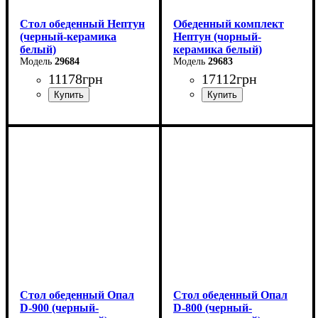
Стол обеденный Нептун
Обеденный комплект
(черный-керамика
Нептун (чорный-
белый)
керамика белый)
29684
29683
11178
грн
17112
грн
Ширина: 110 см
Высота: 75 см
Глубина: 75 см
в разложенном виде -140
см
Стол обеденный Опал
Стол обеденный Опал
D-900 (черный-
D-800 (черный-