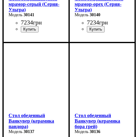
мрамор-серый (Серия-
мрамор-орех (Серия-
Ультра)
Ультра)
30141
30140
7234
грн
7234
грн
Длина - 120 (+40) см
Длина - 120 (+40) см
Высота - 75 см
Высота - 75 см
Ширина - 75 см
Ширина - 75 см
Стол обеденный
Стол обеденный
Ванкувер (керамика
Ванкувер (керамика
пандора)
бора грей)
30137
30136