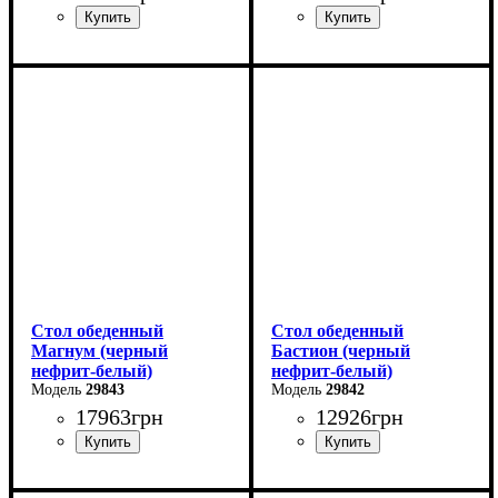
Длина - 160 (+60) см
Ширина: 180 (+80) см
Высота - 76 см
Высота: 76 см
Ширина - 90 см
Глубина: 90 см
Стол обеденный
Стол обеденный
Магнум (черный
Бастион (черный
нефрит-белый)
нефрит-белый)
29843
29842
17963
грн
12926
грн