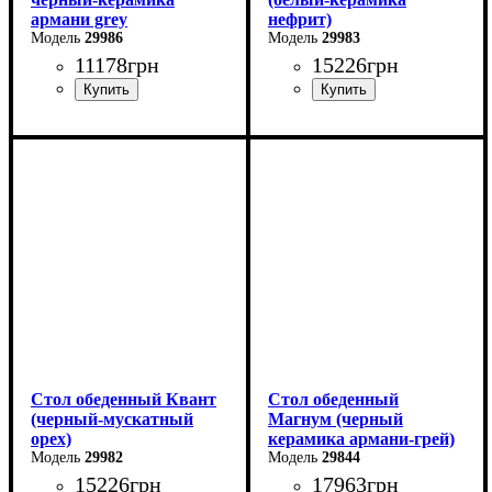
армани grey
нефрит)
29986
29983
11178
грн
15226
грн
Длина: 110 см
Длина - 160 (+60) см
Ширина: 75 см
Высота - 76 см
Высота: 76 см
Ширина - 90 см
В разложенном виде - 140
см
Стол обеденный Квант
Стол обеденный
(черный-мускатный
Магнум (черный
орех)
керамика армани-грей)
29982
29844
15226
грн
17963
грн