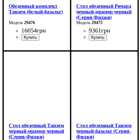
Обеденный комплект
Стол обеденный Ричард
Тандем (белый-базальт)
черный-мрамор черный
(Серия-Фиджи)
29476
29475
16054
грн
9361
грн
Ширина: 140 см
Высота: 75 см
Глубина: 85 см
в разложенном виде -180
см
Стол обеденный Тандем
Стол обеденный Тандем
черный-мрамор черный
черный-базальт (Серия-
(Серия-Фиджи)
Фиджи)