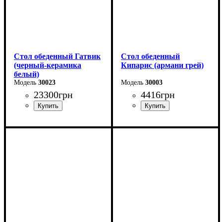
Стол обеденный Гатвик
Стол обеденный
(черный-керамика
Кипарис (армани грей)
белый)
30023
30003
23300
грн
4416
грн
Длина: 130 (+60) см
Длина: 120 см
Ширина: 90 см
Высота: 76 см
Высота: 76 см
Ширина: 80 см