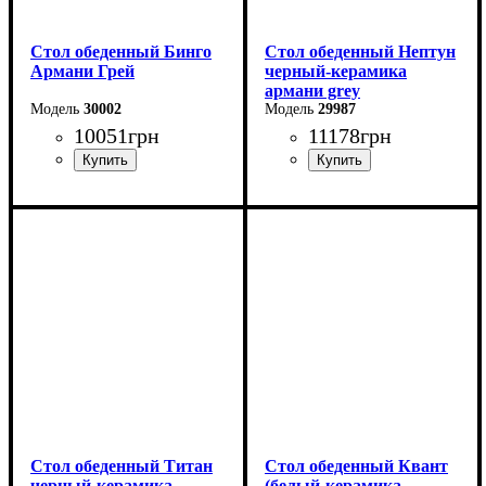
Стол обеденный Бинго
Стол обеденный Нептун
Армани Грей
черный-керамика
армани grey
30002
29987
10051
грн
11178
грн
Ширина: 140 см
Ширина: 110 см
Высота: 76 см
Высота: 75 см
Глубина: 80 см
Глубина: 75 см
в разложенном виде -140
см
Стол обеденный Титан
Стол обеденный Квант
черный-керамика
(белый-керамика