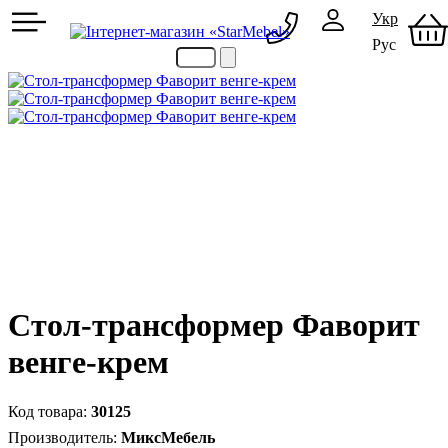
Укр
Рус
097 489-08-00
050 386-44-73
Стол-трансформер Фаворит
венге-крем
30125
МиксМебель