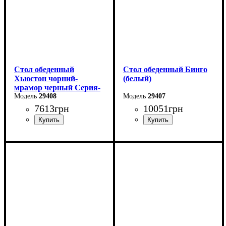
Стол обеденный
Стол обеденный Бинго
Хьюстон чорний-
(белый)
мрамор черный Серия-
Фиджи
29408
29407
7613
грн
10051
грн
Длина: 130 (+40) см
Ширина: 140 см
Ширина: 70 см
Высота: 76 см
Глубина: 80 см