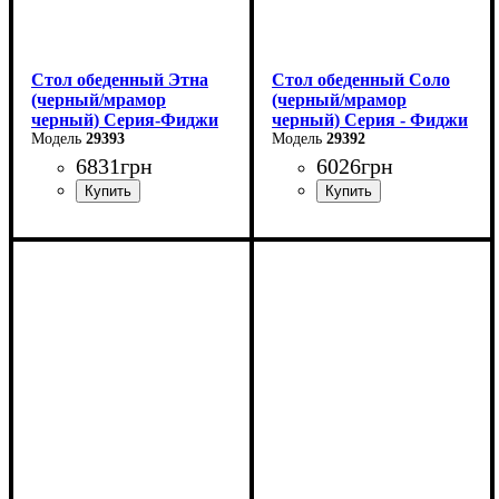
Стол обеденный Этна
Стол обеденный Соло
(черный/мрамор
(черный/мрамор
черный) Серия-Фиджи
черный) Серия - Фиджи
29393
29392
6831
грн
6026
грн
Ширина: 120 см
Длина: 110 см
Высота: 75 см
Ширина: 70 см
Глубина: 75 см
Высота: 75 см
в разложенном виде -160
В разложенном виде - 145
см
см