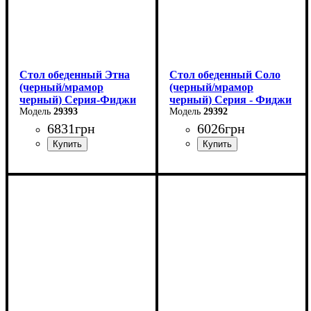
Стол обеденный Этна
Стол обеденный Соло
(черный/мрамор
(черный/мрамор
черный) Серия-Фиджи
черный) Серия - Фиджи
29393
29392
6831
грн
6026
грн
Ширина: 120 см
Длина: 110 см
Высота: 75 см
Ширина: 70 см
Глубина: 75 см
Высота: 75 см
в разложенном виде -160
В разложенном виде - 145
см
см