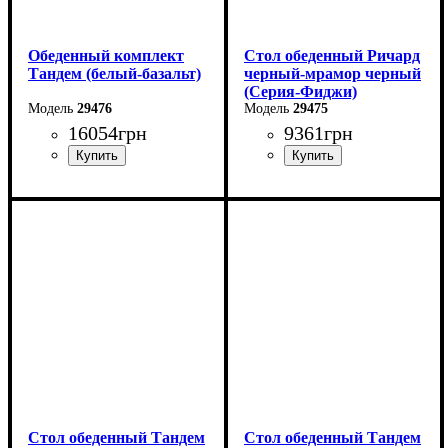
Обеденный комплект
Стол обеденный Ричард
Тандем (белый-базальт)
черный-мрамор черный
(Серия-Фиджи)
29476
29475
16054
грн
9361
грн
Ширина: 140 см
Высота: 75 см
Глубина: 85 см
в разложенном виде -180
см
Стол обеденный Тандем
Стол обеденный Тандем