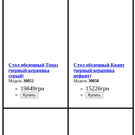
Ширина: 67 см
Высота - 76 см
Высота: 76 см
Ширина - 90 см
Стол обеденный Топаз
Стол обеденный Квант
(черный-керамика
(черный-керамика
серый)
нефрит)
30052
30050
19849
грн
15226
грн
Длина - 180 (+80) см
Длина - 160 (+60) см
Высота - 76 см
Высота - 76 см
Ширина - 90 см
Ширина - 90 см