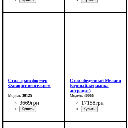
Длина - 120 (+40) см
Длина - 120 (+40) см
Высота - 75 см
Высота - 75 см
Ширина - 75 см
Ширина - 75 см
Стол-трансформер
Стол обеденный Мелани
Фаворит венге-крем
(черный-керамика
антрацит)
30125
30066
3669
грн
17158
грн
Длина: 81,5 (+81,5) см
Длина - 140 (+60) см