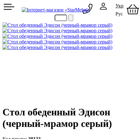
Укр
Рус
097 489-08-00
050 386-44-73
Стол обеденный Эдисон
(черный-мрамор серый)
30133