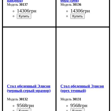
пандора)
бора грей)
30137
30136
14306
грн
14306
грн
Длина - 120 (+60) см
Длина - 120 (+60) см
Высота - 75 см
Высота - 75 см
Ширина - 80 см
Ширина - 80 см
Стол обеденный Эдисон
Стол обеденный Эдисон
(черный-серый мрамор)
(орех темный)
30132
30131
9568
грн
9568
грн