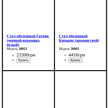
Стол обеденный Гатвик
Стол обеденный
(черный-керамика
Кипарис (армани грей)
белый)
30023
30003
23300
грн
4416
грн
Длина: 130 (+60) см
Длина: 120 см
Ширина: 90 см
Высота: 76 см
Высота: 76 см
Ширина: 80 см