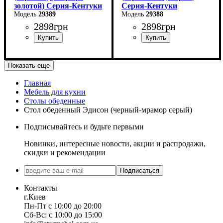
золотой) Серия-Кентуки
Серия-Кентуки
29389
29388
2898
грн
2898
грн
Длина: 120 см
Длина: 120 см
Показать еще
Ширина: 80 см
Ширина: 80 см
Главная
Мебель для кухни
Высота - 75 см.
Высота - 75 см.
Столы обеденные
Стол обеденный Эдисон (черный-мрамор серый)
Подписывайтесь и будьте первыми
Новинки, интересные новости, акции и распродажи,
скидки и рекомендации
Подписаться
Контакты
г.Киев
Пн-Пт с 10:00 до 20:00
Сб-Вс: с 10:00 до 15:00