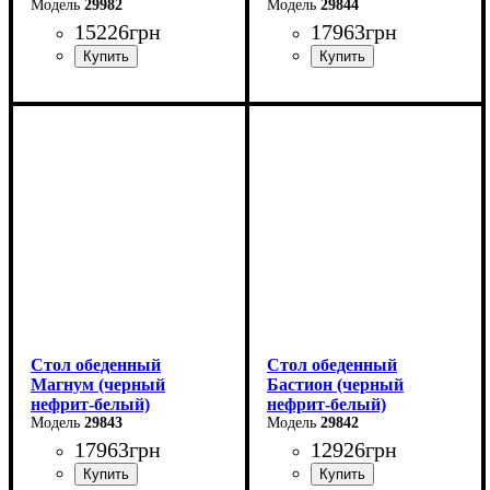
29982
29844
15226
грн
17963
грн
Длина - 160 (+60) см
Ширина: 180 (+80) см
Высота - 76 см
Высота: 76 см
Ширина - 90 см
Глубина: 90 см
Стол обеденный
Стол обеденный
Магнум (черный
Бастион (черный
нефрит-белый)
нефрит-белый)
29843
29842
17963
грн
12926
грн