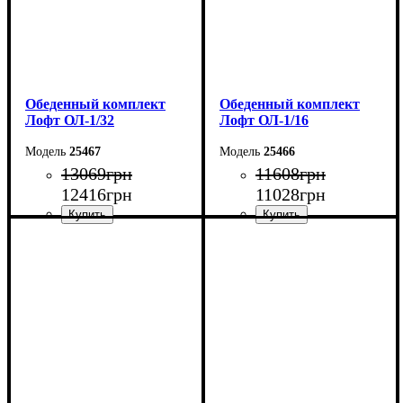
Обеденный комплект
Обеденный комплект
Лофт ОЛ-1/32
Лофт ОЛ-1/16
25467
25466
13069
грн
11608
грн
12416
грн
11028
грн
Стол: Ш-100 В-75 Г-60 см
Стол: Ш-100 В-75 Г-60 см
Табурет: Ш-35 В-45 Г-35
Табурет: Ш-35 В-45 Г-35
см
см