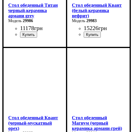
Стол обеденный Титан
Стол обеденный Квант
черный-керамика
(белый-керамика
армани grey
нефрит)
29986
29983
11178
грн
15226
грн
Длина: 110 см
Длина - 160 (+60) см
Ширина: 75 см
Высота - 76 см
Высота: 76 см
Ширина - 90 см
В разложенном виде - 140
см
Стол обеденный Квант
Стол обеденный
(черный-мускатный
Магнум (черный
орех)
керамика армани-грей)