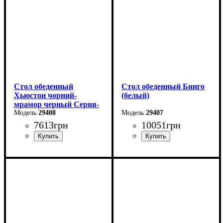
Высота: 76 см
Высота: 76 см
Стол обеденный
Стол обеденный Бинго
Хьюстон чорний-
(белый)
мрамор черный Серия-
Фиджи
29408
29407
7613
грн
10051
грн
Длина: 130 (+40) см
Ширина: 140 см
Ширина: 70 см
Высота: 76 см
Глубина: 80 см