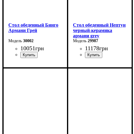
Стол обеденный Бинго
Стол обеденный Нептун
Армани Грей
черный-керамика
армани grey
30002
29987
10051
грн
11178
грн
Ширина: 140 см
Ширина: 110 см
Высота: 76 см
Высота: 75 см
Глубина: 80 см
Глубина: 75 см
в разложенном виде -140
см