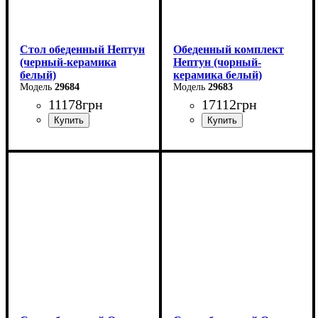
Стол обеденный Нептун
Обеденный комплект
(черный-керамика
Нептун (чорный-
белый)
керамика белый)
29684
29683
11178
грн
17112
грн
Ширина: 110 см
Высота: 75 см
Глубина: 75 см
в разложенном виде -140
см