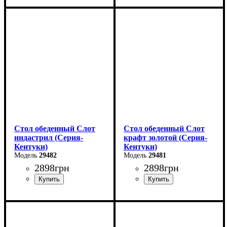
Длина - 160 (+60) см
Длина - 160 (+60) см
Высота - 76 см
Высота - 76 см
Ширина - 90 см
Ширина - 90 см
Стол обеденный Слот
Стол обеденный Слот
индастрил (Серия-
крафт золотой (Серия-
Кентуки)
Кентуки)
29482
29481
2898
грн
2898
грн
Ширина: 80 см
Ширина: 80 см
Высота: 75 см
Высота: 75 см