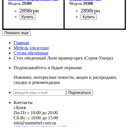
29389
29388
2898
грн
2898
грн
Длина: 120 см
Длина: 120 см
Показать еще
Ширина: 80 см
Ширина: 80 см
Главная
Мебель для кухни
Высота - 75 см.
Высота - 75 см.
Столы обеденные
Стол обеденный Леон мрамор-орех (Серия-Ультра)
Подписывайтесь и будьте первыми
Новинки, интересные новости, акции и распродажи,
скидки и рекомендации
Подписаться
Контакты
г.Киев
Пн-Пт с 10:00 до 20:00
Сб-Вс: с 10:00 до 15:00
info@starmebel.com.ua