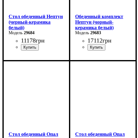
Стол обеденный Нептун
Обеденный комплект
(черный-керамика
Нептун (чорный-
белый)
керамика белый)
29684
29683
11178
грн
17112
грн
Ширина: 110 см
Высота: 75 см
Глубина: 75 см
в разложенном виде -140
см
Стол обеденный Опал
Стол обеденный Опал