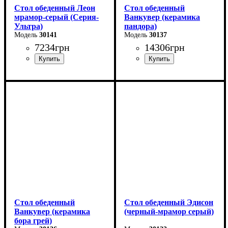
Стол обеденный Леон
Стол обеденный
мрамор-серый (Серия-
Ванкувер (керамика
Ультра)
пандора)
30141
30137
7234
грн
14306
грн
Длина - 120 (+40) см
Длина - 120 (+60) см
Высота - 75 см
Высота - 75 см
Ширина - 75 см
Ширина - 80 см
Стол обеденный
Стол обеденный Эдисон
Ванкувер (керамика
(черный-мрамор серый)
бора грей)