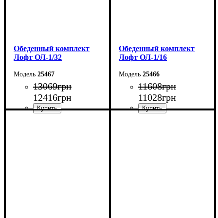
Обеденный комплект
Обеденный комплект
Лофт ОЛ-1/32
Лофт ОЛ-1/16
25467
25466
13069
грн
11608
грн
12416
грн
11028
грн
Стол: Ш-100 В-75 Г-60 см
Стол: Ш-100 В-75 Г-60 см
Табурет: Ш-35 В-45 Г-35
Табурет: Ш-35 В-45 Г-35
см
см