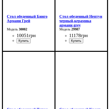
Стол обеденный Бинго
Стол обеденный Нептун
Армани Грей
черный-керамика
армани grey
30002
29987
10051
грн
11178
грн
Ширина: 140 см
Ширина: 110 см
Высота: 76 см
Высота: 75 см
Глубина: 80 см
Глубина: 75 см
в разложенном виде -140
см