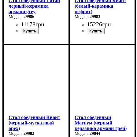
Стол обеденный Титан
Стол обеденный Квант
черный-керамика
(белый-керамика
армани grey
нефрит)
29986
29983
11178
грн
15226
грн
Длина: 110 см
Длина - 160 (+60) см
Ширина: 75 см
Высота - 76 см
Высота: 76 см
Ширина - 90 см
В разложенном виде - 140
см
Стол обеденный Квант
Стол обеденный
(черный-мускатный
Магнум (черный
орех)
керамика армани-грей)
29982
29844