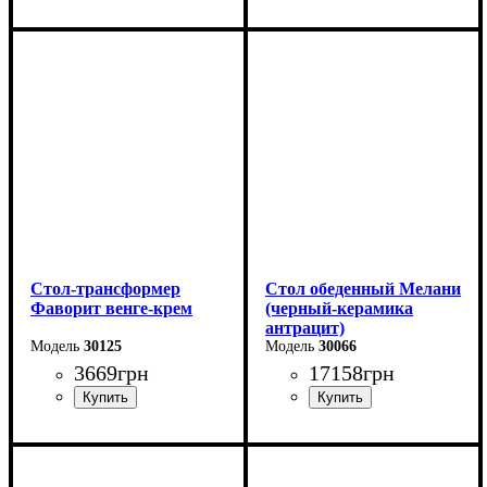
Длина - 120 (+40) см
Длина - 120 (+40) см
Высота - 75 см
Высота - 75 см
Ширина - 75 см
Ширина - 75 см
Стол-трансформер
Стол обеденный Мелани
Фаворит венге-крем
(черный-керамика
антрацит)
30125
30066
3669
грн
17158
грн
Длина: 81,5 (+81,5) см
Длина - 140 (+60) см