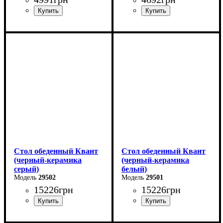
Длина - 90 см
Длина - 80 см
Высота - 76 см
Высота - 76 см
Ширина - 90 см
Ширина - 80 см
Стол обеденный Квант
Стол обеденный Квант
(черный-керамика
(черный-керамика
серый)
белый)
29502
29501
15226
грн
15226
грн