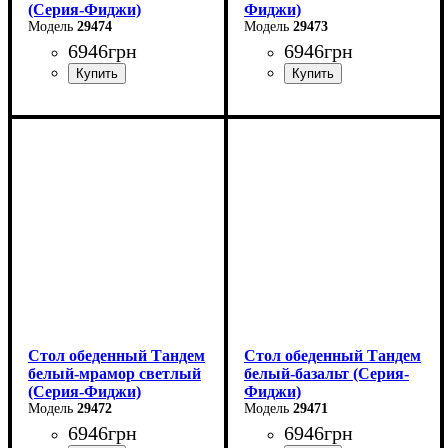
(Серия-Фиджи)
Фиджи)
29474
29473
6946
грн
6946
грн
Ширина: 120 см
Ширина: 120 см
Высота: 75 см
Высота: 75 см
Глубина: 75 см
Глубина: 75 см
в разложенном виде -160
в разложенном виде -160
см
см
Стол обеденный Тандем
Стол обеденный Тандем
белый-мрамор светлый
белый-базальт (Серия-
(Серия-Фиджи)
Фиджи)
29472
29471
6946
грн
6946
грн