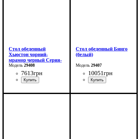
Стол обеденный
Стол обеденный Бинго
Хьюстон чорний-
(белый)
мрамор черный Серия-
Фиджи
29408
29407
7613
грн
10051
грн
Длина: 130 (+40) см
Ширина: 140 см
Ширина: 70 см
Высота: 76 см
Глубина: 80 см