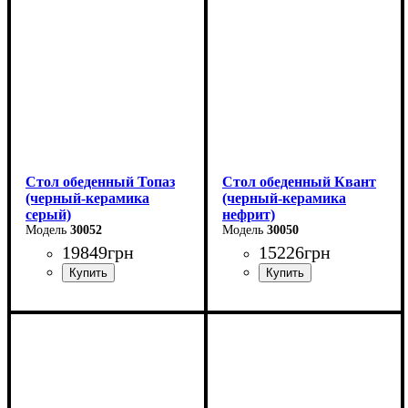
Ширина: 67 см
Высота - 76 см
Высота: 76 см
Ширина - 90 см
Стол обеденный Топаз
Стол обеденный Квант
(черный-керамика
(черный-керамика
серый)
нефрит)
30052
30050
19849
грн
15226
грн
Длина - 180 (+80) см
Длина - 160 (+60) см
Высота - 76 см
Высота - 76 см
Ширина - 90 см
Ширина - 90 см