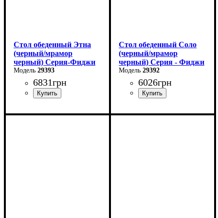
Стол обеденный Этна
Стол обеденный Соло
(черный/мрамор
(черный/мрамор
черный) Серия-Фиджи
черный) Серия - Фиджи
29393
29392
6831
грн
6026
грн
Ширина: 120 см
Длина: 110 см
Высота: 75 см
Ширина: 70 см
Глубина: 75 см
Высота: 75 см
в разложенном виде -160
В разложенном виде - 145
см
см