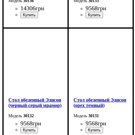
30136
30133
14306
грн
9568
грн
Длина - 120 (+60) см
Длина - 120 (+40) см
Высота - 75 см
Высота - 75 см
Ширина - 80 см
Ширина - 75 см
Стол обеденный Эдисон
Стол обеденный Эдисон
(черный-серый мрамор)
(орех темный)
30132
30131
9568
грн
9568
грн