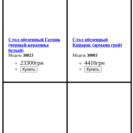
Стол обеденный Гатвик
Стол обеденный
(черный-керамика
Кипарис (армани грей)
белый)
30023
30003
23300
грн
4416
грн
Длина: 130 (+60) см
Длина: 120 см
Ширина: 90 см
Высота: 76 см
Высота: 76 см
Ширина: 80 см