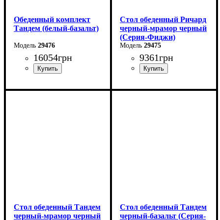
Обеденный комплект
Стол обеденный Ричард
Тандем (белый-базальт)
черный-мрамор черный
(Серия-Фиджи)
29476
29475
16054
грн
9361
грн
Ширина: 140 см
Высота: 75 см
Глубина: 85 см
в разложенном виде -180
см
Стол обеденный Тандем
Стол обеденный Тандем
черный-мрамор черный
черный-базальт (Серия-