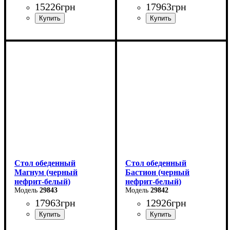
15226
грн
17963
грн
Длина - 160 (+60) см
Ширина: 180 (+80) см
Высота - 76 см
Высота: 76 см
Ширина - 90 см
Глубина: 90 см
Стол обеденный
Стол обеденный
Магнум (черный
Бастион (черный
нефрит-белый)
нефрит-белый)
29843
29842
17963
грн
12926
грн