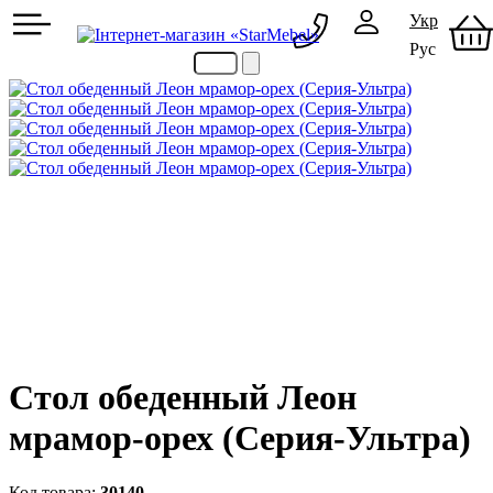
Укр
Рус
097 489-08-00
050 386-44-73
Стол обеденный Леон
мрамор-орех (Серия-Ультра)
30140