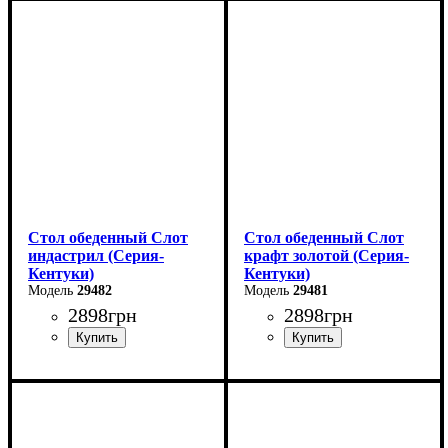
Длина - 160 (+60) см
Длина - 160 (+60) см
Высота - 76 см
Высота - 76 см
Ширина - 90 см
Ширина - 90 см
Стол обеденный Слот
Стол обеденный Слот
индастрил (Серия-
крафт золотой (Серия-
Кентуки)
Кентуки)
29482
29481
2898
грн
2898
грн
Ширина: 80 см
Ширина: 80 см
Высота: 75 см
Высота: 75 см