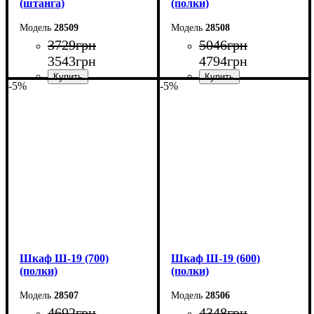
(штанга)
(полки)
28509
28508
3729
грн
5046
грн
3543
грн
4794
грн
-5%
-5%
Ширина: 60 см
Ширина: 80 см
Высота: 220 см
Высота: 220 см
Глубина: 33 см
Глубина: 33 см
Шкаф Ш-19 (700)
Шкаф Ш-19 (600)
(полки)
(полки)
28507
28506
4692
грн
4348
грн