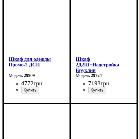
Шкаф для одежды
Шкаф
Промо-2 ДСП
2Д2Ш+Надстройка
Бруклин
29909
29724
4772
грн
7193
грн
Ширина: 90 см
Ширина: 90,4 см
Высота: 204 см
Высота: 235,7 см
Глубина: 48 см
Глубина: 50,4 см