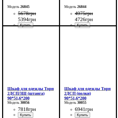
26845
26844
5678
грн
4975
грн
5394
грн
4726
грн
Ширина: 80 см
Ширина: 60 см
Высота: 220 см
Высота: 220 см
Глубина: 38 см
Глубина: 38 см
Шкаф для одежды Торн
Шкаф для одежды Торн
2ДСП/3Ш (штанга)
2ДСП (полки)
90*51,6*200
90*51,6*200
30056
30055
7818
грн
6941
грн