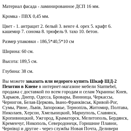
Материал фасада - ламинированное ДСП 16 мм.
Кромка - ПВХ 0,45 мм.
Цвет - 1. антрацит 2. белый 3. венге 4. орех 5. крафт 6.
кашемир 7. сонома 8. трюфель 9. тахо 10. бетон.
Размер упаковки - 186,5*40,5*10 см
Ширина: 60 см.
Высота: 189,5 см.
Глубина: 38 см.
Вы можете
заказать или недорого купить Шкаф ШД-2
Пехотин в Киеве
в интернет-магазине мебели Starmebel,
продажа с доставкой по всем городам и селам Украины: Киев,
Харьков, Днепр, Одесса, Бровары, Винница, Черкассы,
Чернигов, Белая-Церковь, Івано-Франківськ, Кривой-Рог,
Сумы, Рівне, Львів, Запорожье, Тернопіль, Житомир, Полтава,
Николаев, Херсон, Хмельницкий, Мариуполь, Славянск,
Кропивницкий, Ужгород, Краматорск, Мелитополь, Бердянск,
Кременчуг, Никополь, Северодонецк, Горишние Плавни,
Чернівці и другие - через службы Новая Почта, Деливери