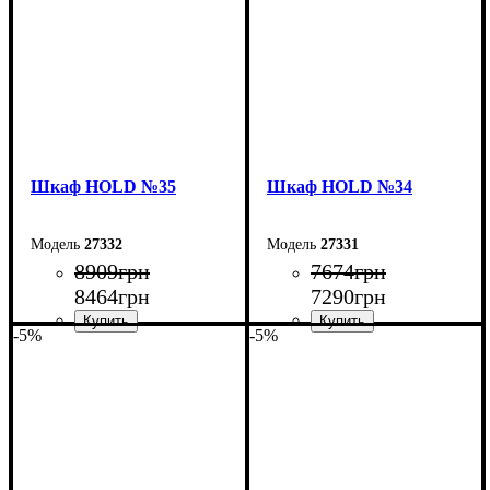
Шкаф НOLD №35
Шкаф НOLD №34
27332
27331
8909
грн
7674
грн
8464
грн
7290
грн
-5%
-5%
Ширина: 80 см
Ширина: 60 см
Высота: 220 см
Высота: 220 см
Глубина: 55 см
Глубина: 55 см