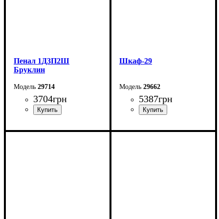
Пенал 1Д3П2Ш
Шкаф-29
Бруклин
29714
29662
3704
грн
5387
грн
Ширина: 80,4 см
Ширина: 80 см
Высота: 179,6 см
Высота: 195 см
Глубина: 35,8 см
Глубина: 46,4 см