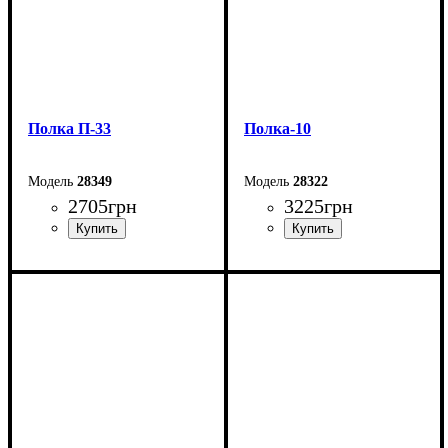
Полка П-33
Полка-10
28349
28322
2705
грн
3225
грн
Ширина: 88,5 см
Ширина: 80 см
Высота: 89,3 см
Высота: 168 см
Глубина: 27,5 см
Глубина: 31,6 см