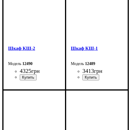
Шкаф КШ-2
Шкаф КШ-1
12490
12489
4325
грн
3413
грн
Ширина: 83,6 см
Ширина: 61,2 см
Высота: 205,6 см
Высота: 195 см
Глубина: 36 см
Глубина: 44,8 см