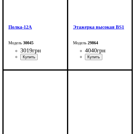
Полка-12А
Этажерка высокая BS1
30045
29864
3019
грн
4040
грн
Ширина: 126,4 см
Ширина: 81 см
Высота: 160 см
Высота: 210 см
Глубина: 25 см
Глубина: 30 см