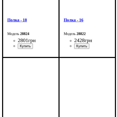
Полка - 18
Полка - 16
28824
28822
2801
грн
2428
грн
Ширина: 90 см
Ширина: 52 см
Высота: 180 см
Высота: 165,5 см
Глубина: 33,2 см
Глубина: 40 см