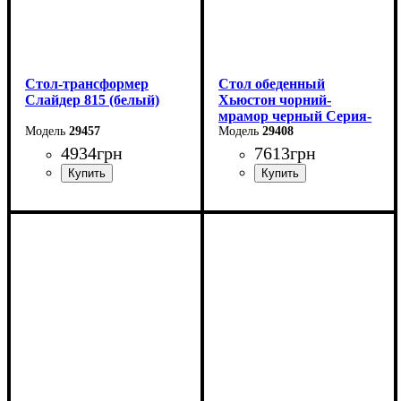
Стол-трансформер
Стол обеденный
Слайдер 815 (белый)
Хьюстон чорний-
мрамор черный Серия-
29457
Фиджи
29408
4934
грн
7613
грн
Длина: 81,5 (+81,5) см
Длина: 130 (+40) см
Ширина: 67 см
Ширина: 70 см
Высота: 76 см