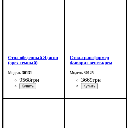
Высота - 75 см
Высота - 75 см
Ширина - 75 см
Ширина - 75 см
Стол обеденный Эдисон
Стол-трансформер
(орех темный)
Фаворит венге-крем
30131
30125
9568
грн
3669
грн
Длина - 120 (+40) см
Длина: 81,5 (+81,5) см
Высота - 75 см
Ширина: 67 см
Ширина - 75 см
Высота: 76 см