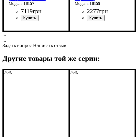
18157
18159
7119
грн
2277
грн
Длина: 80 (+30) см
Длина: 43 см
...
...
Ширина: 80 см
Ширина: 103 см
Задать вопрос
Написать отзыв
Высота: 75 см
Высота: 44 см
Другие товары той же серии:
-5%
-5%