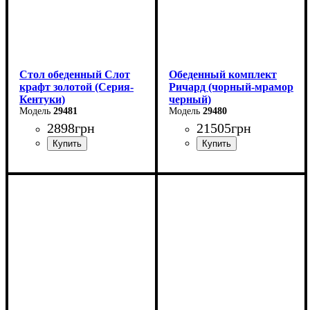
Стол обеденный Слот
Обеденный комплект
крафт золотой (Серия-
Ричард (чорный-мрамор
Кентуки)
черный)
29481
29480
2898
грн
21505
грн
Ширина: 80 см
Высота: 75 см
Глубина: 80 см