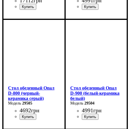
17112
грн
4991
грн
Длина - 90 см
Высота - 76 см
Ширина - 90 см
Стол обеденный Опал
Стол обеденный Опал
D-800 (черный-
D-900 (белый-керамика
керамика серый)
белый)
29505
29504
4692
грн
4991
грн