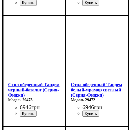
Ширина: 140 см
Ширина: 120 см
Высота: 75 см
Высота: 75 см
Глубина: 85 см
Глубина: 75 см
в разложенном виде -180
в разложенном виде -160
см
см
Стол обеденный Тандем
Стол обеденный Тандем
черный-базальт (Серия-
белый-мрамор светлый
Фиджи)
(Серия-Фиджи)
29473
29472
6946
грн
6946
грн
Ширина: 120 см
Ширина: 120 см