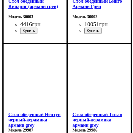
Стол обеденный
Стол обеденный Бинго
Кипарис (армани грей)
Армани Грей
30003
30002
4416
грн
10051
грн
Длина: 120 см
Ширина: 140 см
Высота: 76 см
Высота: 76 см
Ширина: 80 см
Глубина: 80 см
Стол обеденный Нептун
Стол обеденный Титан
черный-керамика
черный-керамика
армани grey
армани grey
29987
29986