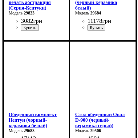
печать абстракция
(черный-керамика
(Серия-Кентуки)
белый)
29823
29684
3082
грн
11178
грн
Ширина: 90 см
Ширина: 110 см
Высота: 75 см
Высота: 75 см
Глубина: 90 см
Глубина: 75 см
в разложенном виде -140
см
Обеденный комплект
Стол обеденный Опал
Нептун (чорный-
D-900 (черный-
керамика белый)
керамика серый)
29683
29506