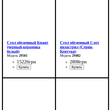
Ширина - 80 см
Ширина - 90 см
Стол обеденный Квант
Стол обеденный Слот
(черный-керамика
индастрил (Серия-
белый)
Кентуки)
29501
29482
15226
грн
2898
грн
Длина - 160 (+60) см
Ширина: 80 см
Высота - 76 см
Высота: 75 см
Ширина - 90 см
Глубина: 80 см