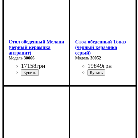
Стол обеденный Мелани
Стол обеденный Топаз
(черный-керамика
(черный-керамика
антрацит)
серый)
30066
30052
17158
грн
19849
грн
Длина - 140 (+60) см
Длина - 180 (+80) см
Высота - 76 см
Высота - 76 см
Ширина - 90 см
Ширина - 90 см