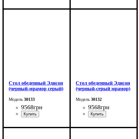
Длина - 120 (+60) см
Длина - 120 (+60) см
Высота - 75 см
Высота - 75 см
Ширина - 80 см
Ширина - 80 см
Стол обеденный Эдисон
Стол обеденный Эдисон
(черный-мрамор серый)
(черный-серый мрамор)
30133
30132
9568
грн
9568
грн
Длина - 120 (+40) см
Длина - 120 (+40) см