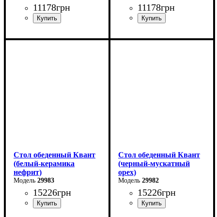
11178
грн
11178
грн
Ширина: 110 см
Длина: 110 см
Высота: 75 см
Ширина: 75 см
Глубина: 75 см
Высота: 76 см
в разложенном виде -140
В разложенном виде - 140
см
см
Стол обеденный Квант
Стол обеденный Квант
(белый-керамика
(черный-мускатный
нефрит)
орех)
29983
29982
15226
грн
15226
грн