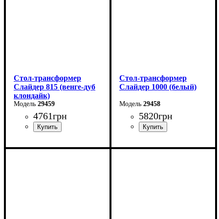
в разложенном виде -160
см
Стол-трансформер
Стол-трансформер
Слайдер 815 (венге-дуб
Слайдер 1000 (белый)
клондайк)
29459
29458
4761
грн
5820
грн
Длина: 81,5 (+81,5) см
Длина: 100 (+100) см
Ширина: 67 см
Ширина: 82 см
Высота: 76 см
Высота: 76 см