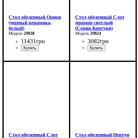
Стол обеденный Орион
Стол обеденный Слот
(черный керамика-
мрамор светлый
белый)
(Серия-Кентуки)
29838
29824
11431
грн
3082
грн
Ширина: 100 (+50) см
Ширина: 90 см
Высота: 76 см
Высота: 75 см
Глубина: 70 см
Глубина: 90 см
Стол обеденный Слот
Стол обеденный Нептун