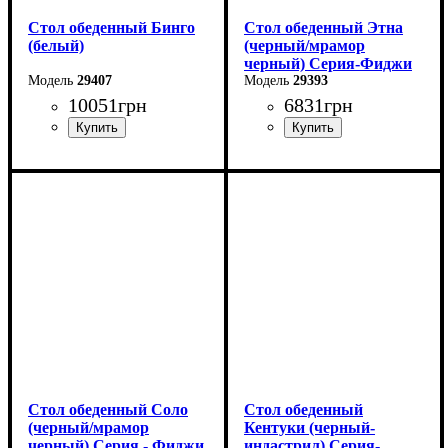
Стол обеденный Бинго
Стол обеденный Этна
(белый)
(черный/мрамор
черный) Серия-Фиджи
29407
29393
10051
грн
6831
грн
Ширина: 140 см
Ширина: 120 см
Высота: 76 см
Высота: 75 см
Глубина: 80 см
Глубина: 75 см
в разложенном виде -160
см
Стол обеденный Соло
Стол обеденный
(черный/мрамор
Кентуки (черный-
черный) Серия - Фиджи
индастрил) Серия-