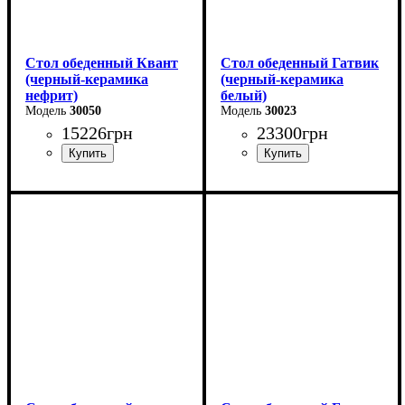
Стол обеденный Квант
Стол обеденный Гатвик
(черный-керамика
(черный-керамика
нефрит)
белый)
30050
30023
15226
грн
23300
грн
Длина - 160 (+60) см
Длина: 130 (+60) см
Высота - 76 см
Ширина: 90 см
Ширина - 90 см
Высота: 76 см