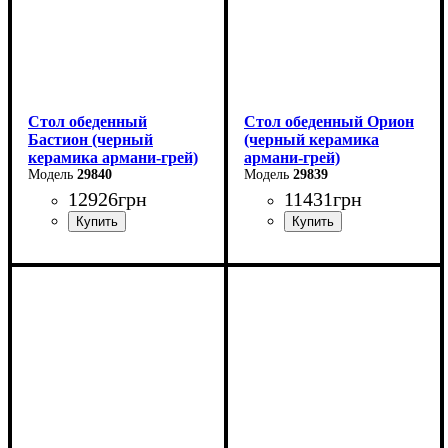
Стол обеденный
Стол обеденный Орион
Бастион (черный
(черный керамика
керамика армани-грей)
армани-грей)
29840
29839
12926
грн
11431
грн
Ширина: 140 (+60) см
Ширина: 100 (+50) см
Высота: 76 см
Высота: 76 см
Глубина: 80 см
Глубина: 70 см