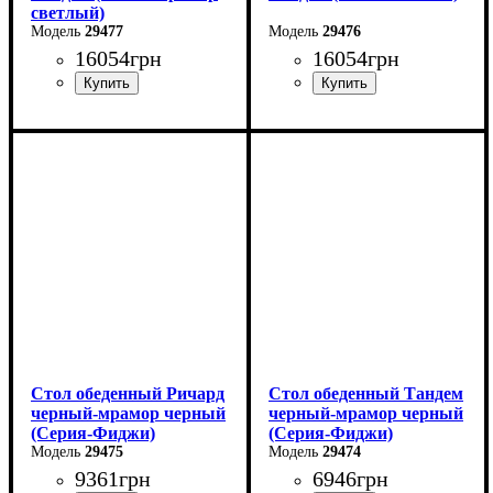
светлый)
29477
29476
16054
грн
16054
грн
Стол обеденный Ричард
Стол обеденный Тандем
черный-мрамор черный
черный-мрамор черный
(Серия-Фиджи)
(Серия-Фиджи)
29475
29474
9361
грн
6946
грн