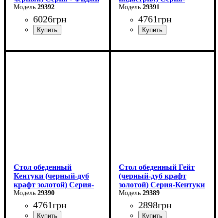
29392
Кентуки
29391
6026
грн
4761
грн
Длина: 110 см
Длина: 120 см
Ширина: 70 см
Ширина: 80 см
Высота: 75 см
Высота - 75 см.
В разложенном виде - 145
см
Стол обеденный
Стол обеденный Гейт
Кентуки (черный-дуб
(черный-дуб крафт
крафт золотой) Серия-
золотой) Серия-Кентуки
Кентуки
29390
29389
4761
грн
2898
грн