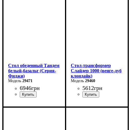
Высота: 75 см
Высота: 75 см
Глубина: 75 см
Глубина: 75 см
в разложенном виде -160
в разложенном виде -160
см
см
Стол обеденный Тандем
Стол-трансформер
белый-базальт (Серия-
Слайдер 1000 (венге-дуб
Фиджи)
клондайк)
29471
29460
6946
грн
5612
грн
Ширина: 120 см
Длина: 100 (+100) см
Высота: 75 см
Ширина: 82 см
Глубина: 75 см
Высота: 76 см