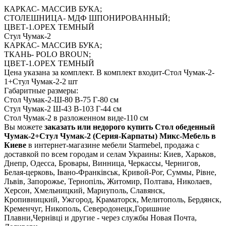
КАРКАС- МАССИВ БУКА;
СТОЛЕШНИЦА- МДФ ШПОНИРОВАННЫЙ;
ЦВЕТ-1.ОРЕХ ТЕМНЫЙ
Стул Чумак-2
КАРКАС- МАССИВ БУКА;
ТКАНЬ- POLO BROUN;
ЦВЕТ-1.ОРЕХ ТЕМНЫЙ
Цена указана за комплект. В комплект входит-Cтол Чумак-2-
1+Стул Чумак-2-2 шт
Габаритные размеры:
Стол Чумак-2-Ш-80 В-75 Г-80 см
Стул Чумак-2 Ш-43 В-103 Г-44 см
Стол Чумак-2 в разложенном виде-110 см
Вы можете
заказать или недорого купить Стол обеденный
Чумак-2+Стул Чумак-2 (Серия-Карпаты) Микс-Мебель в
Киеве
в интернет-магазине мебели Starmebel, продажа с
доставкой по всем городам и селам Украины: Киев, Харьков,
Днепр, Одесса, Бровары, Винница, Черкассы, Чернигов,
Белая-церковь, Івано-Франківськ, Кривой-Рог, Суммы, Рівне,
Львів, Запорожье, Тернопіль, Житомир, Полтава, Николаев,
Херсон, Хмельницкий, Мариуполь, Славянск,
Кропивницкий, Ужгород, Краматорск, Мелитополь, Бердянск,
Кременчуг, Никополь, Северодонецк,Горишние
Плавни,Чернівці и другие - через службы Новая Почта,