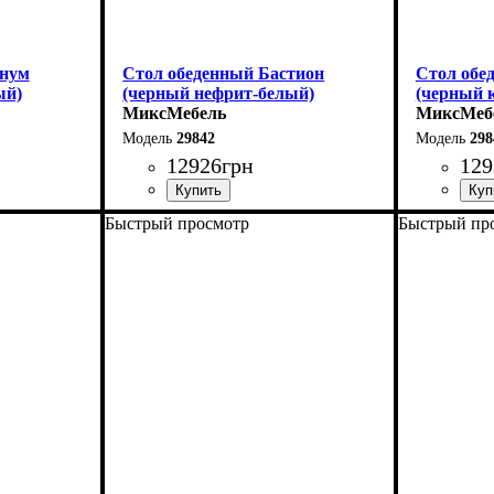
гнум
Стол обеденный Бастион
Стол обе
ый)
(черный нефрит-белый)
(черный 
МиксМебель
МиксМеб
29842
298
12926
грн
129
Быстрый просмотр
Быстрый пр
Ширина: 140 (+60) см
Ширина: 1
Высота: 76 см
Высота: 7
Глубина: 80 см
Глубина: 