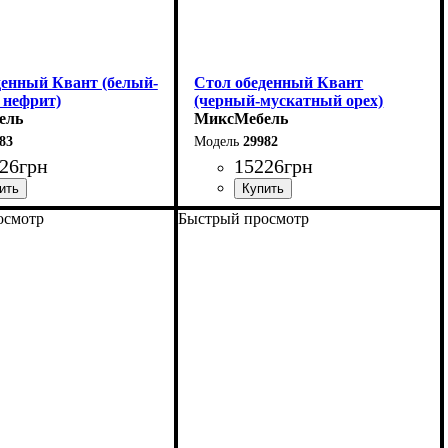
денный Квант (белый-
Стол обеденный Квант
 нефрит)
(черный-мускатный орех)
ель
МиксМебель
83
29982
26
грн
15226
грн
осмотр
Быстрый просмотр
0 (+60) см
Длина - 160 (+60) см
76 см
Высота - 76 см
90 см
Ширина - 90 см