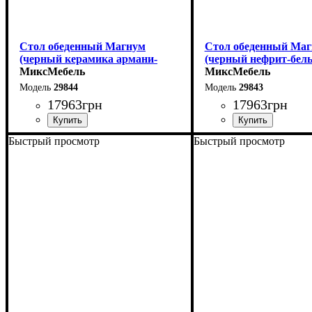
Стол обеденный Магнум
Стол обеденный Ма
(черный керамика армани-
(черный нефрит-бел
грей)
МиксМебель
МиксМебель
29844
29843
17963
грн
17963
грн
Быстрый просмотр
Быстрый просмотр
Ширина: 180 (+80) см
Ширина: 180 (+80) см
Высота: 76 см
Высота: 76 см
Глубина: 90 см
Глубина: 90 см