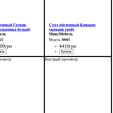
денный Гатвик
Стол обеденный Кипарис
керамика белый)
(армани грей)
ель
МиксМебель
23
30003
00
грн
4416
грн
осмотр
Быстрый просмотр
0 (+60) см
Длина: 120 см
90 см
Высота: 76 см
6 см
Ширина: 80 см