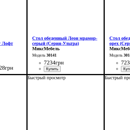
Стол обеденный Леон мрамор-
Стол обе
т Лофт
серый (Серия-Ультра)
орех (Сер
МиксМебель
МиксМеб
30141
301
7234
грн
723
28
грн
Быстрый просмотр
Быстрый пр
Длина - 120 (+40) см
Длина - 12
0 см
Высота - 75 см
Высота - 
35 см
Ширина - 75 см
Ширина - 