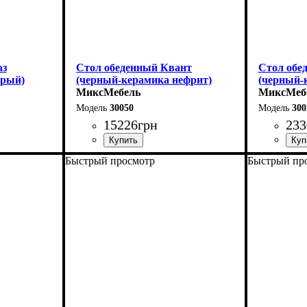
аз
Стол обеденный Квант
Стол обе
ерый)
(черный-керамика нефрит)
(черный-
МиксМебель
МиксМеб
30050
300
15226
грн
233
Быстрый просмотр
Быстрый пр
Длина - 160 (+60) см
Длина: 13
Высота - 76 см
Ширина: 
Ширина - 90 см
Высота: 7