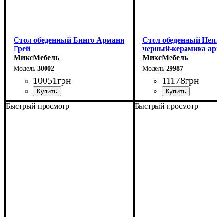
Стол обеденный Бинго Армани
Стол обеденный Неп
Грей
черный-керамика ар
МиксМебель
МиксМебель
30002
29987
10051
грн
11178
грн
Быстрый просмотр
Быстрый просмотр
Ширина: 140 см
Ширина: 110 см
Высота: 76 см
Высота: 75 см
Глубина: 80 см
Глубина: 75 см
в разложенном виде -