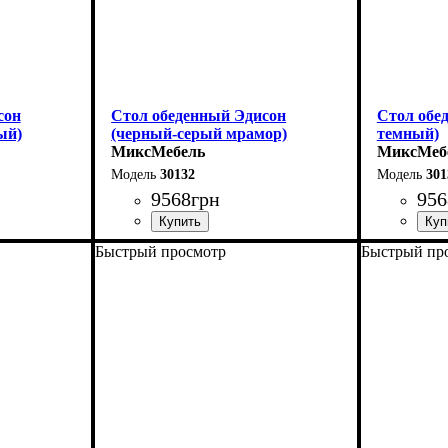
сон
Стол обеденный Эдисон
Стол обе
ый)
(черный-серый мрамор)
темный)
МиксМебель
МиксМеб
30132
301
9568
грн
956
Быстрый просмотр
Быстрый пр
Длина - 120 (+40) см
Длина - 12
Высота - 75 см
Высота - 
Ширина - 75 см
Ширина - 