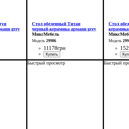
тун
Стол обеденный Титан
Стол обе
мани grey
черный-керамика армани grey
керамика
МиксМебель
МиксМеб
29986
299
11178
грн
152
Быстрый просмотр
Быстрый пр
Длина: 110 см
Длина - 16
Ширина: 75 см
Высота - 
Высота: 76 см
Ширина - 
140 см
В разложенном виде - 140 см