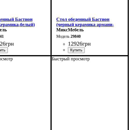
денный Бастион
Стол обеденный Бастион
керамика-белый)
(черный керамика армани-
ель
грей)
МиксМебель
41
29840
26
грн
12926
грн
осмотр
Быстрый просмотр
40 (+60) см
Ширина: 140 (+60) см
6 см
Высота: 76 см
80 см
Глубина: 80 см