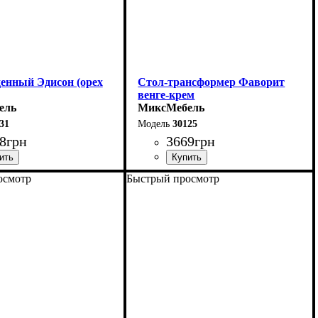
денный Эдисон (орех
Стол-трансформер Фаворит
венге-крем
ель
МиксМебель
31
30125
8
грн
3669
грн
осмотр
Быстрый просмотр
0 (+40) см
Длина: 81,5 (+81,5) см
75 см
Ширина: 67 см
75 см
Высота: 76 см