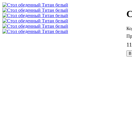
С
11
В