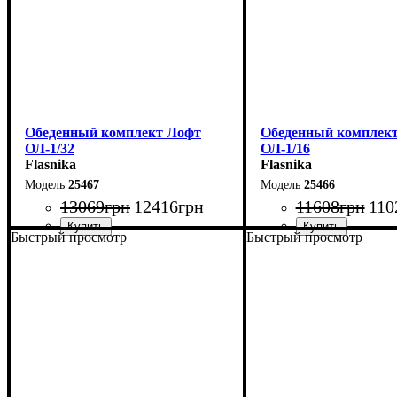
Обеденный комплект Лофт
Обеденный комплек
ОЛ-1/32
ОЛ-1/16
Flasnika
Flasnika
25467
25466
13069
грн
12416
грн
11608
грн
110
Быстрый просмотр
Быстрый просмотр
Стол: Ш-100 В-75 Г-60 см
Стол: Ш-100 В-75 Г-6
Табурет: Ш-35 В-45 Г-35 см
Табурет: Ш-35 В-45 Г-