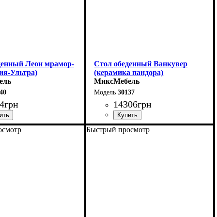
денный Леон мрамор-
Стол обеденный Ванкувер
ия-Ультра)
(керамика пандора)
ель
МиксМебель
40
30137
4
грн
14306
грн
осмотр
Быстрый просмотр
0 (+40) см
Длина - 120 (+60) см
75 см
Высота - 75 см
75 см
Ширина - 80 см