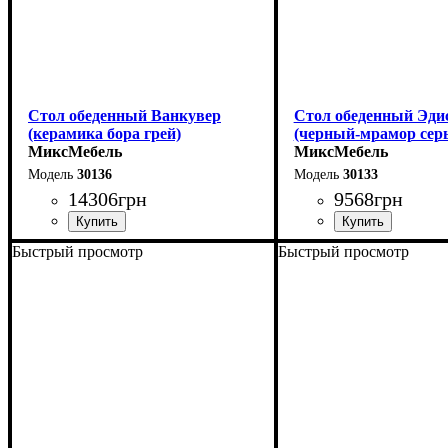
Стол обеденный Ванкувер
Стол обеденный Эди
(керамика бора грей)
(черный-мрамор сер
МиксМебель
МиксМебель
30136
30133
14306
грн
9568
грн
Быстрый просмотр
Быстрый просмотр
Длина - 120 (+60) см
Длина - 120 (+40) см
Высота - 75 см
Высота - 75 см
Ширина - 80 см
Ширина - 75 см