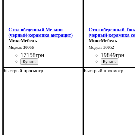
Стол обеденный Мелани
Стол обеденный Топ
(черный-керамика антрацит)
(черный-керамика с
МиксМебель
МиксМебель
30066
30052
17158
грн
19849
грн
Быстрый просмотр
Быстрый просмотр
Длина - 140 (+60) см
Длина - 180 (+80) см
Высота - 76 см
Высота - 76 см
Ширина - 90 см
Ширина - 90 см