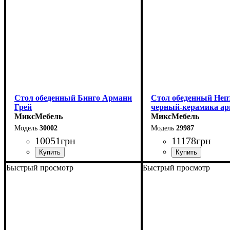
Стол обеденный Бинго Армани
Стол обеденный Неп
Грей
черный-керамика ар
МиксМебель
МиксМебель
30002
29987
10051
грн
11178
грн
Быстрый просмотр
Быстрый просмотр
Ширина: 140 см
Ширина: 110 см
Высота: 76 см
Высота: 75 см
Глубина: 80 см
Глубина: 75 см