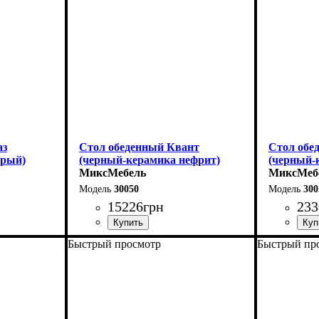
Ширина - 75 см
Ширина - 
аз
Стол обеденный Квант
Стол обе
ерый)
(черный-керамика нефрит)
(черный-
МиксМебель
МиксМеб
30050
300
15226
грн
233
Быстрый просмотр
Быстрый пр
Длина - 160 (+60) см
Длина: 13
Высота - 76 см
Ширина: 
Ширина - 90 см
Высота: 7