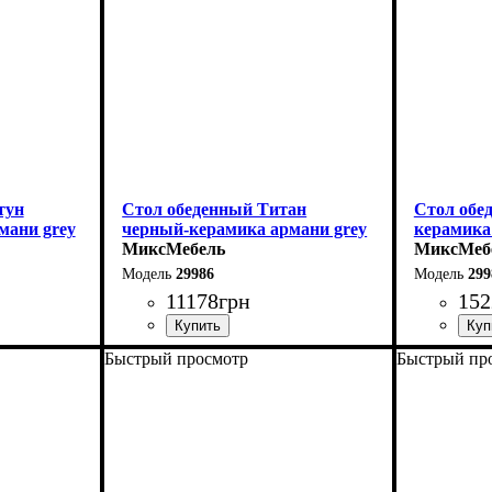
тун
Стол обеденный Титан
Стол обе
мани grey
черный-керамика армани grey
керамика
МиксМебель
МиксМеб
29986
299
11178
грн
152
Быстрый просмотр
Быстрый пр
Длина: 110 см
Длина - 16
Ширина: 75 см
Высота - 
Высота: 76 см
Ширина - 