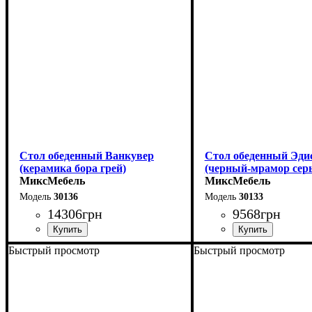
Стол обеденный Ванкувер
Стол обеденный Эди
(керамика бора грей)
(черный-мрамор сер
МиксМебель
МиксМебель
30136
30133
14306
грн
9568
грн
Быстрый просмотр
Быстрый просмотр
Длина - 120 (+60) см
Длина - 120 (+40) см
Высота - 75 см
Высота - 75 см