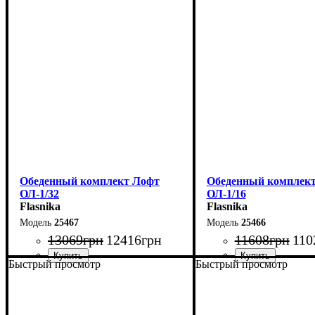
Обеденный комплект Лофт
Обеденный комплек
ОЛ-1/32
ОЛ-1/16
Flasnika
Flasnika
25467
25466
13069
грн
12416
грн
11608
грн
110
Быстрый просмотр
Быстрый просмотр
Стол: Ш-100 В-75 Г-60 см
Стол: Ш-100 В-75 Г-6
Табурет: Ш-35 В-45 Г-35 см
Табурет: Ш-35 В-45 Г-