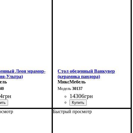
денный Леон мрамор-
Стол обеденный Ванкувер
ия-Ультра)
(керамика пандора)
ель
МиксМебель
40
30137
4
грн
14306
грн
осмотр
Быстрый просмотр
0 (+40) см
Длина - 120 (+60) см
75 см
Высота - 75 см