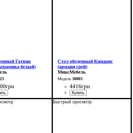
75 см
Высота: 76 см
денный Гатвик
Стол обеденный Кипарис
керамика белый)
(армани грей)
ель
МиксМебель
23
30003
00
грн
4416
грн
осмотр
Быстрый просмотр
0 (+60) см
Длина: 120 см
90 см
Высота: 76 см
6 см
Ширина: 80 см