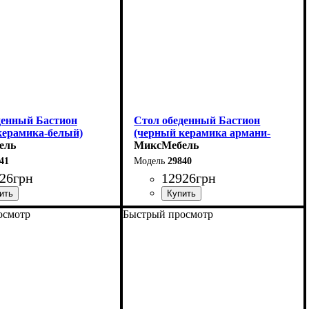
денный Бастион
Стол обеденный Бастион
керамика-белый)
(черный керамика армани-
ель
грей)
МиксМебель
41
29840
26
грн
12926
грн
осмотр
Быстрый просмотр
40 (+60) см
Ширина: 140 (+60) см
6 см
Высота: 76 см
80 см
Глубина: 80 см