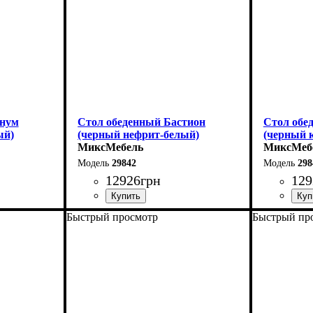
140 см
В разложенном виде - 140 см
гнум
Стол обеденный Бастион
Стол обе
ый)
(черный нефрит-белый)
(черный 
МиксМебель
МиксМеб
29842
298
12926
грн
129
Быстрый просмотр
Быстрый пр
Ширина: 140 (+60) см
Ширина: 1
Высота: 76 см
Высота: 7
Глубина: 80 см
Глубина: 