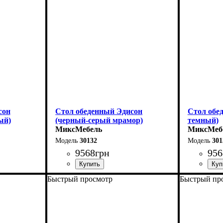
Ширина - 75 см
Ширина - 
сон
Стол обеденный Эдисон
Стол обе
ый)
(черный-серый мрамор)
темный)
МиксМебель
МиксМеб
30132
301
9568
грн
956
Быстрый просмотр
Быстрый пр
Длина - 120 (+40) см
Длина - 12
Высота - 75 см
Высота - 