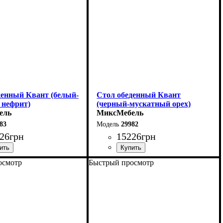
денный Квант (белый-
Стол обеденный Квант
 нефрит)
(черный-мускатный орех)
ель
МиксМебель
83
29982
26
грн
15226
грн
осмотр
Быстрый просмотр
0 (+60) см
Длина - 160 (+60) см
76 см
Высота - 76 см
90 см
Ширина - 90 см