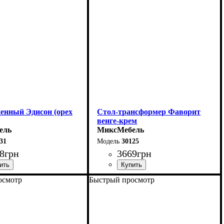
75 см
Ширина - 80 см
денный Эдисон (орех
Стол-трансформер Фаворит
венге-крем
ель
МиксМебель
31
30125
8
грн
3669
грн
осмотр
Быстрый просмотр
0 (+40) см
Длина: 81,5 (+81,5) см
75 см
Ширина: 67 см