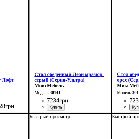
Стол обеденный Леон мрамор-
Стол обе
т Лофт
серый (Серия-Ультра)
орех (Сер
МиксМебель
МиксМеб
30141
301
7234
грн
723
28
грн
Быстрый просмотр
Быстрый пр
Длина - 120 (+40) см
Длина - 12
0 см
Высота - 75 см
Высота - 
35 см