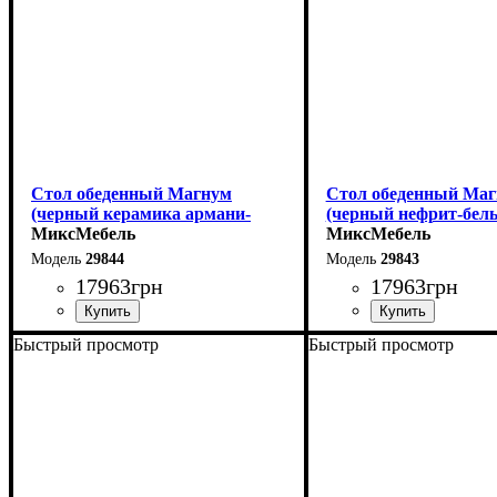
в разложенном виде -
Стол обеденный Магнум
Стол обеденный Ма
(черный керамика армани-
(черный нефрит-бел
грей)
МиксМебель
МиксМебель
29844
29843
17963
грн
17963
грн
Быстрый просмотр
Быстрый просмотр
Ширина: 180 (+80) см
Ширина: 180 (+80) см
Высота: 76 см
Высота: 76 см
Глубина: 90 см
Глубина: 90 см