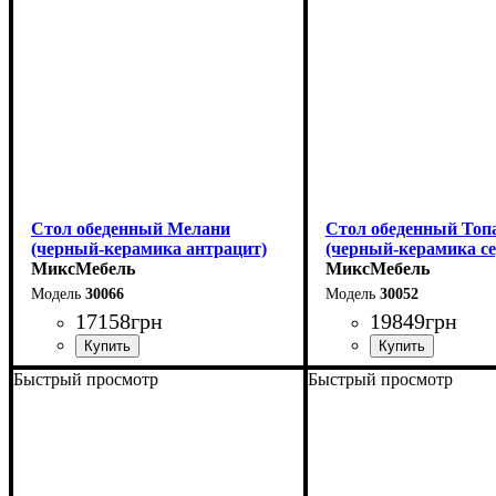
Ширина - 80 см
Ширина - 75 см
Стол обеденный Мелани
Стол обеденный Топ
(черный-керамика антрацит)
(черный-керамика с
МиксМебель
МиксМебель
30066
30052
17158
грн
19849
грн
Быстрый просмотр
Быстрый просмотр
Длина - 140 (+60) см
Длина - 180 (+80) см
Высота - 76 см
Высота - 76 см
Ширина - 90 см
Ширина - 90 см