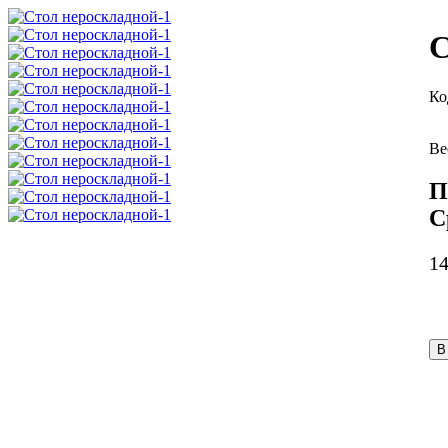
С
П
С
1
В