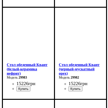
Ширина: 110 см
Длина: 110 см
Высота: 75 см
Ширина: 75 см
Глубина: 75 см
Высота: 76 см
в разложенном виде -140
В разложенном виде - 140
см
см
Стол обеденный Квант
Стол обеденный Квант
(белый-керамика
(черный-мускатный
нефрит)
орех)
29983
29982
15226
грн
15226
грн
Длина - 160 (+60) см
Длина - 160 (+60) см