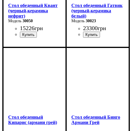
Стол обеденный Квант
Стол обеденный Гатвик
(черный-керамика
(черный-керамика
нефрит)
белый)
30050
30023
15226
грн
23300
грн
Длина - 160 (+60) см
Длина: 130 (+60) см
Высота - 76 см
Ширина: 90 см
Ширина - 90 см
Высота: 76 см
Стол обеденный
Стол обеденный Бинго
Кипарис (армани грей)
Армани Грей