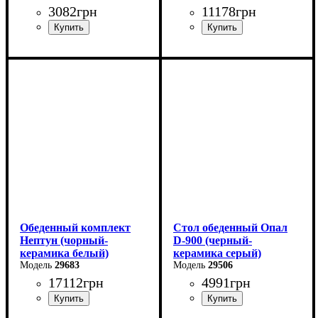
3082
грн
11178
грн
Ширина: 90 см
Ширина: 110 см
Высота: 75 см
Высота: 75 см
Глубина: 90 см
Глубина: 75 см
в разложенном виде -140
см
Обеденный комплект
Стол обеденный Опал
Нептун (чорный-
D-900 (черный-
керамика белый)
керамика серый)
29683
29506
17112
грн
4991
грн