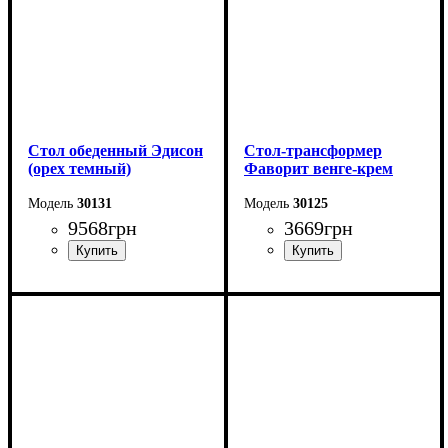
Стол обеденный Эдисон
Стол-трансформер
(орех темный)
Фаворит венге-крем
30131
30125
9568
грн
3669
грн
Длина - 120 (+40) см
Длина: 81,5 (+81,5) см
Высота - 75 см
Ширина: 67 см
Ширина - 75 см
Высота: 76 см