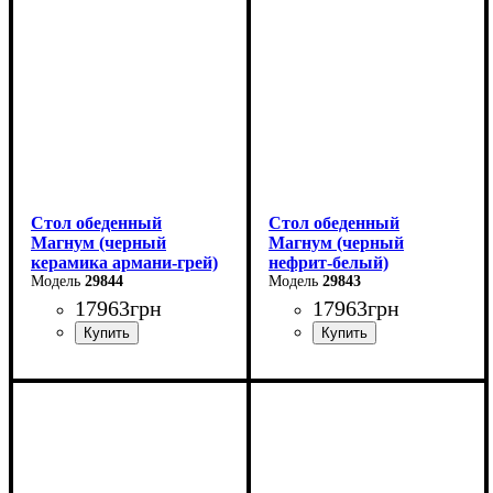
Высота - 76 см
Высота - 76 см
Ширина - 90 см
Ширина - 90 см
Стол обеденный
Стол обеденный
Магнум (черный
Магнум (черный
керамика армани-грей)
нефрит-белый)
29844
29843
17963
грн
17963
грн
Ширина: 180 (+80) см
Ширина: 180 (+80) см
Высота: 76 см
Высота: 76 см
Глубина: 90 см
Глубина: 90 см