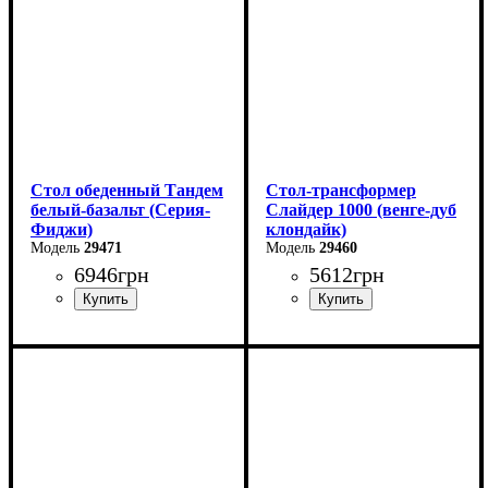
Глубина: 75 см
Глубина: 75 см
в разложенном виде -160
в разложенном виде -160
см
см
Стол обеденный Тандем
Стол-трансформер
белый-базальт (Серия-
Слайдер 1000 (венге-дуб
Фиджи)
клондайк)
29471
29460
6946
грн
5612
грн
Ширина: 120 см
Длина: 100 (+100) см
Высота: 75 см
Ширина: 82 см
Глубина: 75 см
Высота: 76 см
в разложенном виде -160
см