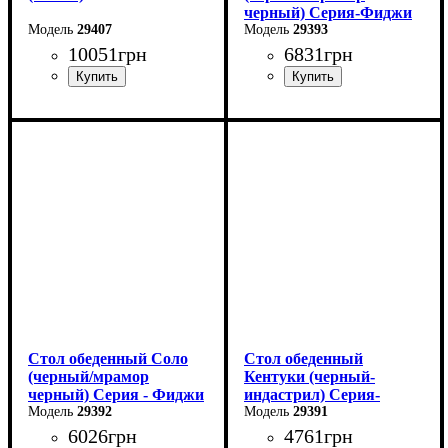
черный) Серия-Фиджи
29407
29393
10051
грн
6831
грн
Ширина: 140 см
Ширина: 120 см
Высота: 76 см
Высота: 75 см
Глубина: 80 см
Глубина: 75 см
в разложенном виде -160
см
Стол обеденный Соло
Стол обеденный
(черный/мрамор
Кентуки (черный-
черный) Серия - Фиджи
индастрил) Серия-
29392
Кентуки
29391
6026
грн
4761
грн