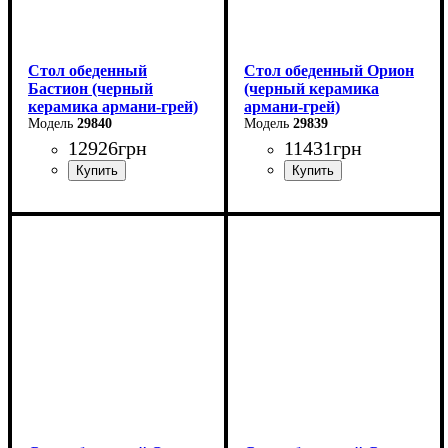
Стол обеденный
Стол обеденный Орион
Бастион (черный
(черный керамика
керамика армани-грей)
армани-грей)
29840
29839
12926
грн
11431
грн
Ширина: 140 (+60) см
Ширина: 100 (+50) см
Высота: 76 см
Высота: 76 см
Глубина: 80 см
Глубина: 70 см