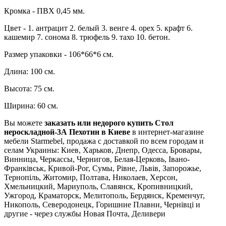
Кромка - ПВХ 0,45 мм.
Цвет - 1. антрацит 2. белый 3. венге 4. орех 5. крафт 6.
кашемир 7. сонома 8. трюфель 9. тахо 10. бетон.
Размер упаковки - 106*66*6 см.
Длина: 100 см.
Высота: 75 см.
Ширина: 60 см.
Вы можете
заказать или недорого купить Стол
нероскладной-3А Пехотин в Киеве
в интернет-магазине
мебели Starmebel, продажа с доставкой по всем городам и
селам Украины: Киев, Харьков, Днепр, Одесса, Бровары,
Винница, Черкассы, Чернигов, Белая-Церковь, Івано-
Франківськ, Кривой-Рог, Сумы, Рівне, Львів, Запорожье,
Тернопіль, Житомир, Полтава, Николаев, Херсон,
Хмельницкий, Мариуполь, Славянск, Кропивницкий,
Ужгород, Краматорск, Мелитополь, Бердянск, Кременчуг,
Никополь, Северодонецк, Горишние Плавни, Чернівці и
другие - через службы Новая Почта, Деливери