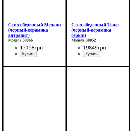
Стол обеденный Мелани
Стол обеденный Топаз
(черный-керамика
(черный-керамика
антрацит)
серый)
30066
30052
17158
грн
19849
грн
Длина - 140 (+60) см
Длина - 180 (+80) см
Высота - 76 см
Высота - 76 см
Ширина - 90 см
Ширина - 90 см