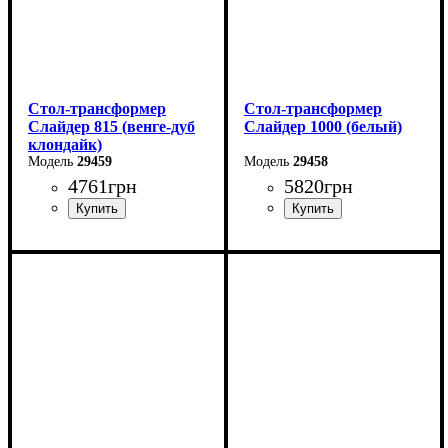
Стол-трансформер
Стол-трансформер
Слайдер 815 (венге-дуб
Слайдер 1000 (белый)
клондайк)
29459
29458
4761
грн
5820
грн
Длина: 81,5 (+81,5) см
Длина: 100 (+100) см
Ширина: 67 см
Ширина: 82 см
Высота: 76 см
Высота: 76 см