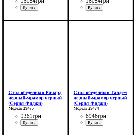
16054
грн
16054
грн
Стол обеденный Ричард
Стол обеденный Тандем
черный-мрамор черный
черный-мрамор черный
(Серия-Фиджи)
(Серия-Фиджи)
29475
29474
9361
грн
6946
грн