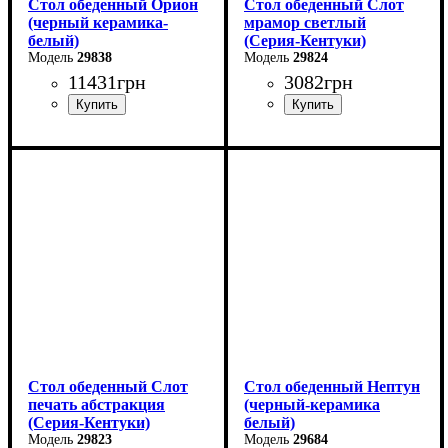
Стол обеденный Орион
Стол обеденный Слот
(черный керамика-
мрамор светлый
белый)
(Серия-Кентуки)
29838
29824
11431
грн
3082
грн
Ширина: 100 (+50) см
Ширина: 90 см
Высота: 76 см
Высота: 75 см
Глубина: 70 см
Глубина: 90 см
Стол обеденный Слот
Стол обеденный Нептун
печать абстракция
(черный-керамика
(Серия-Кентуки)
белый)
29823
29684