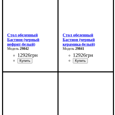
Стол обеденный
Стол обеденный
Бастион (черный
Бастион (черный
нефрит-белый)
керамика-белый)
29842
29841
12926
грн
12926
грн
Ширина: 140 (+60) см
Ширина: 140 (+60) см
Высота: 76 см
Высота: 76 см
Глубина: 80 см
Глубина: 80 см