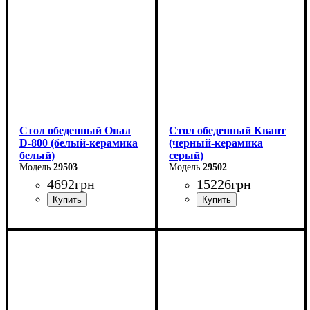
Ширина - 80 см
Ширина - 90 см
Стол обеденный Опал
Стол обеденный Квант
D-800 (белый-керамика
(черный-керамика
белый)
серый)
29503
29502
4692
грн
15226
грн
Длина - 80 см
Длина - 160 (+60) см
Высота - 76 см
Высота - 76 см
Ширина - 80 см
Ширина - 90 см