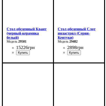
Стол обеденный Квант
Стол обеденный Слот
(черный-керамика
индастрил (Серия-
белый)
Кентуки)
29501
29482
15226
грн
2898
грн
Длина - 160 (+60) см
Ширина: 80 см
Высота - 76 см
Высота: 75 см
Ширина - 90 см
Глубина: 80 см