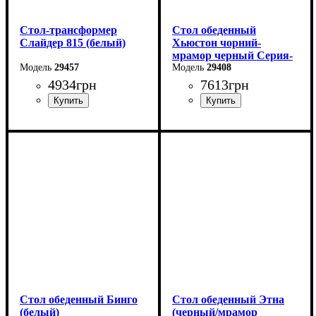
Стол-трансформер
Стол обеденный
Слайдер 815 (белый)
Хьюстон чорний-
мрамор черный Серия-
29457
Фиджи
29408
4934
грн
7613
грн
Длина: 81,5 (+81,5) см
Длина: 130 (+40) см
Ширина: 67 см
Ширина: 70 см
Высота: 76 см
Стол обеденный Бинго
Стол обеденный Этна
(белый)
(черный/мрамор