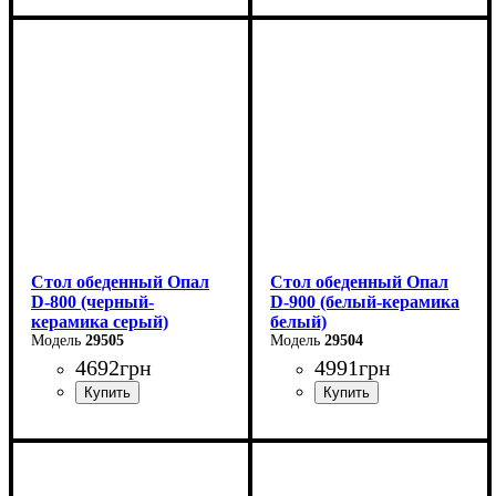
Длина - 90 см
Высота - 76 см
Ширина - 90 см
Стол обеденный Опал
Стол обеденный Опал
D-800 (черный-
D-900 (белый-керамика
керамика серый)
белый)
29505
29504
4692
грн
4991
грн
Длина - 80 см
Длина - 90 см
Высота - 76 см
Высота - 76 см