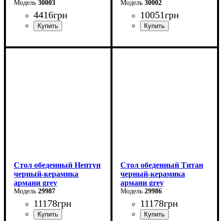
30003
30002
4416
грн
10051
грн
Длина: 120 см
Ширина: 140 см
Высота: 76 см
Высота: 76 см
Ширина: 80 см
Глубина: 80 см
Стол обеденный Нептун
Стол обеденный Титан
черный-керамика
черный-керамика
армани grey
армани grey
29987
29986
11178
грн
11178
грн