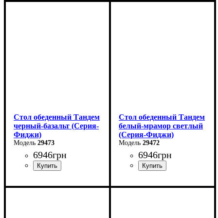
Ширина: 140 см
Ширина: 120 см
Высота: 75 см
Высота: 75 см
Глубина: 85 см
Глубина: 75 см
в разложенном виде -180
в разложенном виде -160
см
см
Стол обеденный Тандем
Стол обеденный Тандем
черный-базальт (Серия-
белый-мрамор светлый
Фиджи)
(Серия-Фиджи)
29473
29472
6946
грн
6946
грн
Ширина: 120 см
Ширина: 120 см
Высота: 75 см
Высота: 75 см