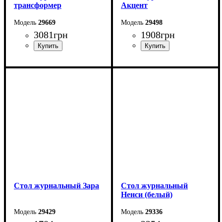
трансформер
Акцент
29669
29498
3081
грн
1908
грн
Ширина: 98,4 см
Ширина: 110 см
Высота: 42 см
Высота: 47,5 см
Глубина: 50,4 см
Глубина: 60 см
Стол журнальный Зара
Стол журнальный
Ненси (белый)
29429
29336