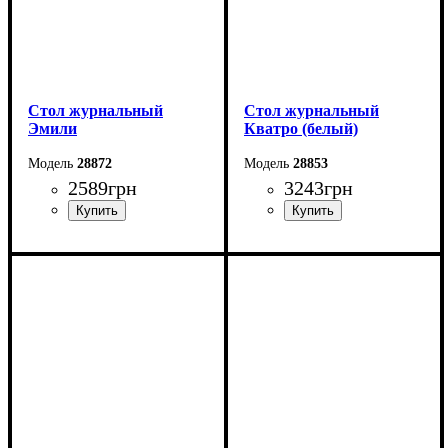
Стол журнальный
Стол журнальный
Эмили
Кватро (белый)
28872
28853
2589
грн
3243
грн
Ширина: 110 см
Ширина: 110 см
Высота: 44,2 см
Высота: 45 см
Глубина: 64,6 см
Глубина: 60 см