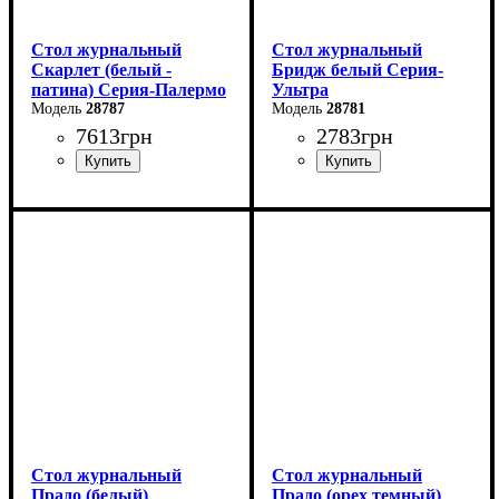
Стол журнальный
Стол журнальный
Скарлет (белый -
Бридж белый Серия-
патина) Серия-Палермо
Ультра
28787
28781
7613
грн
2783
грн
Длина: 100 см
Длина-89 см
Ширина: 60 см
Ширина-44 см
Высота: 53 см
Высота-49 см
Стол журнальный
Стол журнальный
Прадо (белый)
Прадо (орех темный)