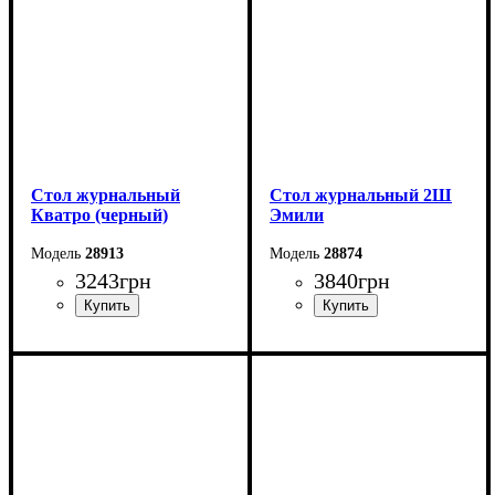
Стол журнальный
Стол журнальный 2Ш
Кватро (черный)
Эмили
28913
28874
3243
грн
3840
грн
Ширина: 110 см
Ширина: 80 см
Высота: 45 см
Высота: 44,2 см
Глубина: 60 см
Глубина: 80 см