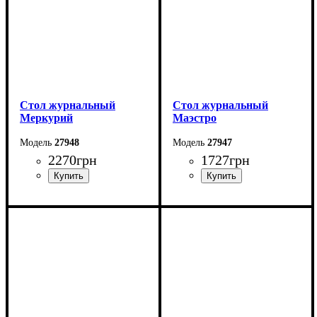
Стол журнальный
Стол журнальный
Меркурий
Маэстро
27948
27947
2270
грн
1727
грн
Ширина: 100 см
Ширина: 90 см
Высота: 44 см
Высота: 46 см
Глубина: 60 см
Глубина: 50 см