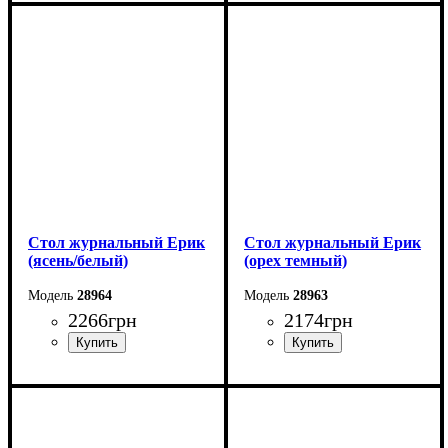
Ширина: 90 см
Ширина: 90 см
Высота: 44 см
Высота: 47,5 см
Глубина: 50 см
Глубина: 57 см
Стол журнальный Ерик
Стол журнальный Ерик
(ясень/белый)
(орех темный)
28964
28963
2266
грн
2174
грн
Ширина: 61 см
Ширина: 61 см
Высота: 45 см
Высота: 45 см
Глубина: 61 см
Глубина: 61 см