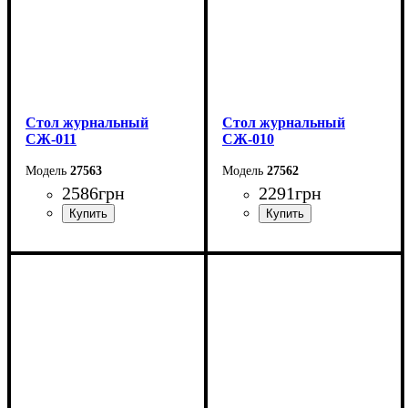
Стол журнальный
Стол журнальный
СЖ-011
СЖ-010
27563
27562
2586
грн
2291
грн
Ширина: 80 см
Ширина: 70 см
Высота: 42 см
Высота: 42 см
Глубина: 55 см
Глубина: 70 см