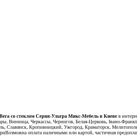
Вега со стеклом Серия-Ультра Микс-Мебель в Киеве
в интерн
ры, Винница, Черкассы, Чернигов, Белая-Церковь, Івано-Франків
ь, Славянск, Кропивницкий, Ужгород, Краматорск, Мелитополь
вериВозможна оплата наличными или картой, частичная предопл