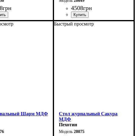
50
28649
8
грн
4508
грн
осмотр
Быстрый просмотр
92 см
Ширина: 92 см
0 см
Высота: 60 см
57 см
Глубина: 57 см
рнальный Шарм МДФ
Стол журнальный Сакура
МДФ
Пехотин
76
28075