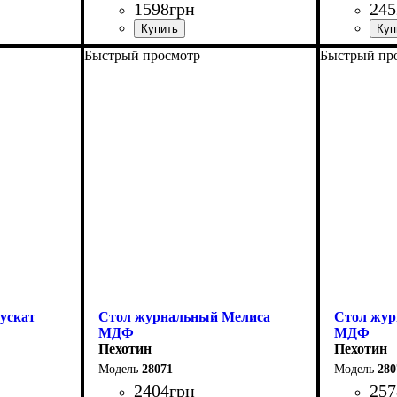
1598
грн
245
Быстрый просмотр
Быстрый пр
Ширина: 80 см
Ширина: 
Высота: 42,8 см
Высота: 5
Глубина: 50 см
Глубина: 
ускат
Стол журнальный Мелиса
Стол жур
МДФ
МДФ
Пехотин
Пехотин
28071
280
2404
грн
257