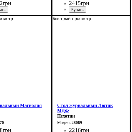
2
грн
2415
грн
осмотр
Быстрый просмотр
100 см
Ширина: 100 см
2 см
Высота: 52 см
60 см
Глубина: 60 см
нальный Магнолия
Стол журнальный Лютик
МДФ
Пехотин
70
28069
8
грн
2216
грн