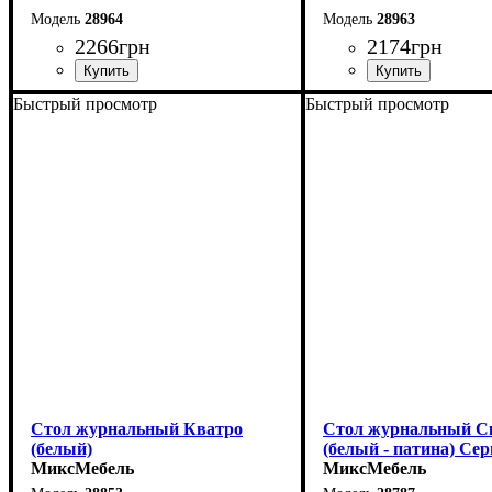
28964
28963
2266
грн
2174
грн
Быстрый просмотр
Быстрый просмотр
Ширина: 61 см
Ширина: 61 см
Высота: 45 см
Высота: 45 см
Глубина: 61 см
Глубина: 61 см
Стол журнальный Кватро
Стол журнальный С
(белый)
(белый - патина) Сер
МиксМебель
Палермо
МиксМебель