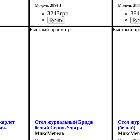
28913
288
3243
грн
384
Быстрый просмотр
Быстрый пр
Ширина: 110 см
Ширина: 
Высота: 45 см
Высота: 4
Глубина: 60 см
Глубина: 
карлет
Стол журнальный Бридж
Стол жур
ия-
белый Серия-Ультра
(белый)
МиксМебель
МиксМеб