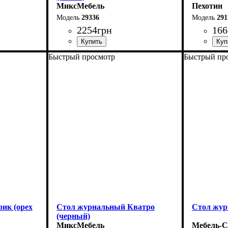
МиксМебель
Пехотин
29336
291
2254
грн
166
Быстрый просмотр
Быстрый пр
Ширина: 90 см
Ширина: 
Высота: 42 см
Высота: 4
Глубина: 55 см
Глубина: 
ик (орех
Стол журнальный Кватро
Стол жу
(черный)
МиксМебель
Мебель-С