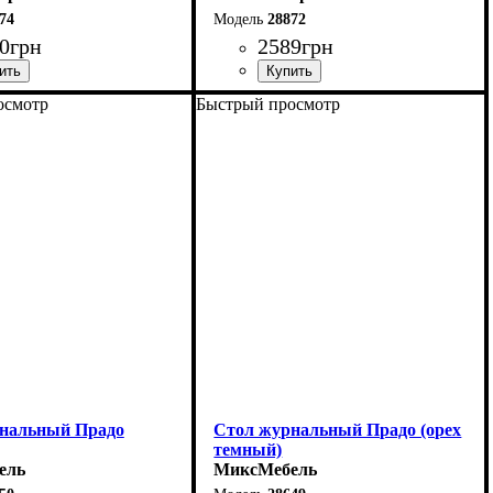
74
28872
0
грн
2589
грн
осмотр
Быстрый просмотр
80 см
Ширина: 110 см
4,2 см
Высота: 44,2 см
80 см
Глубина: 64,6 см
нальный Прадо
Стол журнальный Прадо (орех
темный)
ель
МиксМебель