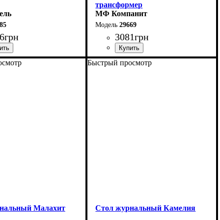
трансформер
ель
МФ Компанит
85
29669
6
грн
3081
грн
осмотр
Быстрый просмотр
см
Ширина: 98,4 см
Высота: 42 см
0 см
Глубина: 50,4 см
 см
нальный Малахит
Стол журнальный Камелия