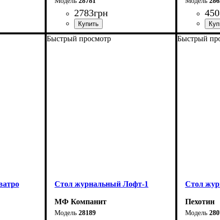
28781
286
2783
грн
450
Быстрый просмотр
Быстрый пр
Длина-89 см
Ширина: 
Высота: 6
Ширина-44 см
Глубина: 
Высота-49 см
ватро
Стол журнальный Лофт-1
Стол жу
МФ Компанит
Пехотин
28189
280