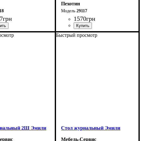
Пехотин
18
29117
7
грн
1570
грн
осмотр
Быстрый просмотр
90 см
Ширина: 90 см
4 см
Высота: 47,5 см
50 см
Глубина: 57 см
рнальный 2Ш Эмили
Стол журнальный Эмили
ервис
Мебель-Сервис