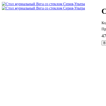
С
4
В