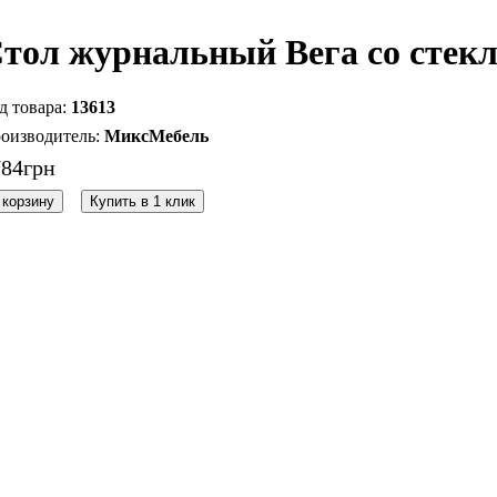
тол журнальный Вега со стек
13613
МиксМебель
784
грн
 корзину
Купить в 1 клик