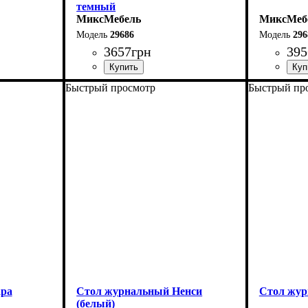
темный
МиксМебель
МиксМеб
29686
296
3657
грн
395
Быстрый просмотр
Быстрый пр
Длина-76 см
Длина-76 
Ширина-60 см
Ширина-6
Высота-47 см
Высота-47
ара
Стол журнальный Ненси
Стол жур
(белый)