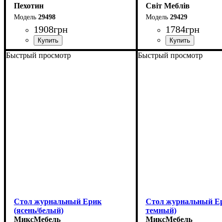
Пехотин
Світ Меблів
29498
29429
1908
грн
1784
грн
Быстрый просмотр
Быстрый просмотр
Ширина: 110 см
Ширина: 87 см
Высота: 47,5 см
Высота: 45 см
Глубина: 60 см
Глубина: 55 см
Стол журнальный Ерик
Стол журнальный Ер
(ясень/белый)
темный)
МиксМебель
МиксМебель