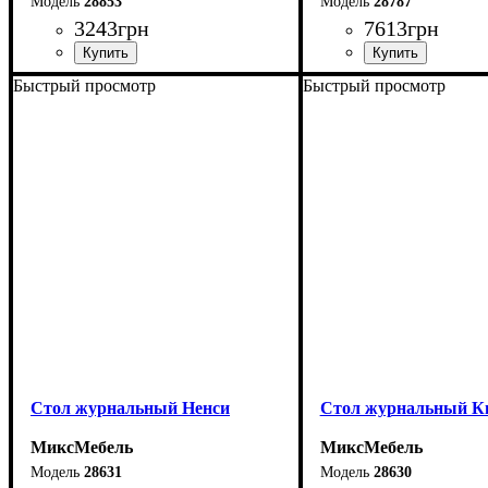
28853
28787
3243
грн
7613
грн
Быстрый просмотр
Быстрый просмотр
Ширина: 110 см
Длина: 100 см
Высота: 45 см
Ширина: 60 см
Глубина: 60 см
Высота: 53 см
Стол журнальный Ненси
Стол журнальный К
МиксМебель
МиксМебель
28631
28630