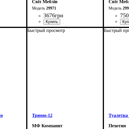
Світ Меблів
Світ Меб
29971
299
3676
грн
750
Быстрый просмотр
Быстрый пр
Ширина: 117,4 см
Ширина: 
Высота: 78 см
Высота: 8
Глубина: 45 см
Глубина: 
ло
Трюмо-12
Туалетка
МФ Компанит
Пехотин