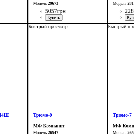
29673
281
5057
грн
228
Быстрый просмотр
Быстрый пр
Ширина: 72 см
Ширина-8
Высота: 72 см
Высота-90
Глубина: 47 см
Глубина-3
1Д4Ш
Трюмо-9
Трюмо-7
МФ Компанит
МФ Комп
26547
265