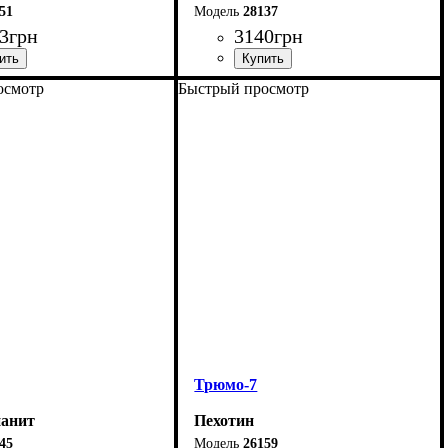
51
28137
3
грн
3140
грн
осмотр
Быстрый просмотр
0 см
Ширина-84,6 см
 см
Высота-150 см
7,6 см
Глубина-38 см
Трюмо-7
анит
Пехотин
45
26159