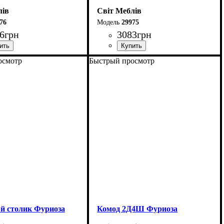
лів
Світ Меблів
76
29975
6
грн
3083
грн
осмотр
Быстрый просмотр
120 см
Ширина: 120 см
3 см
Высота: 75 см
42 см
Глубина: 55 см
й столик Фуриоза
Комод 2Д4Ш Фуриоза