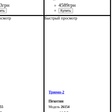
3
грн
4589
грн
осмотр
Быстрый просмотр
80 см
Ширина: 100 см
2-120,5 см
Высота: 130 см
50 см
Глубина: 38 см
Трюмо-2
Пехотин
55
26154