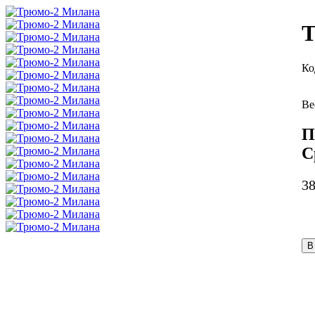
Т
П
С
3
В