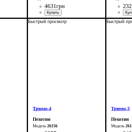
4631
грн
232
Быстрый просмотр
Быстрый пр
Ширина: 116,7 см
Ширина: 
Высота: 81,6-120,5 см
Высота: 7
Глубина: 50 см
Глубина: 
Трюмо-4
Трюмо-3
Пехотин
Пехотин
26156
261