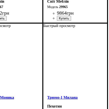
лів
Світ Меблів
67
29965
2
грн
9864
грн
осмотр
Быстрый просмотр
120 см
Ширина: 140 см
3 см
Высота: 92,8 см
45 см
Глубина: 45 см
 Моника
Трюмо-1 Милана
Пехотин