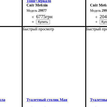
Тоня+Зеркало
Світ Меблів
Світ Меб
29977
299
6775
грн
204
Быстрый просмотр
Быстрый пр
Ширина: 110 см
Ширина: 
Высота: 145 см
Высота: 8
Глубина: 45 см
Глубина: 
ола
Туалетный столик Мая
Туалетны