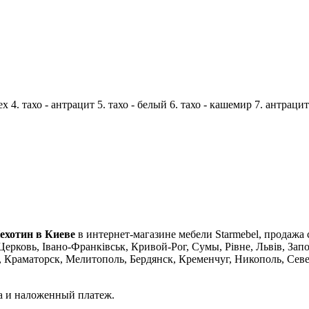
х 4. тахо - антрацит 5. тахо - белый 6. тахо - кашемир 7. антрацит
Пехотин в Киеве
в интернет-магазине мебели Starmebel, продажа 
ерковь, Івано-Франківськ, Кривой-Рог, Сумы, Рівне, Львів, Зап
Краматорск, Мелитополь, Бердянск, Кременчуг, Никополь, Севе
а и наложенный платеж.