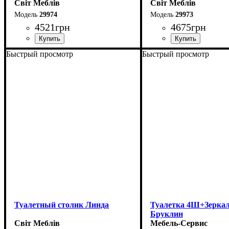
Світ Меблів
Світ Меблів
29974
29973
4521
грн
4675
грн
Быстрый просмотр
Быстрый просмотр
Ширина: 120 см
Ширина: 70 см
Высота: 80 см
Высота: 82 см
Глубина: 40 см
Глубина: 45 см
Туалетный столик Линда
Туалетка 4Ш+Зерка
Бруклин
Світ Меблів
Мебель-Сервис