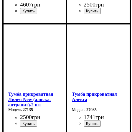
4607
грн
2500
грн
Ширина: 51 см
Ширина: 45,4 см
Высота: 50,7 см
Высота: 42,7 см
Глубина: 38 см
Глубина: 40,4 см
Тумба прикроватная
Тумба прикроватная
Лилея New (аляска-
Алекса
антрацит)-2 шт
27135
27085
2500
грн
1741
грн