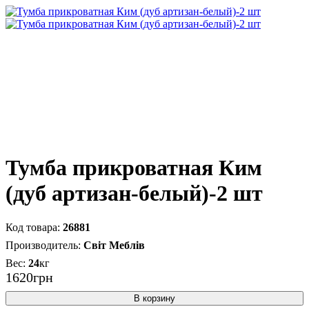
Тумба прикроватная Ким
(дуб артизан-белый)-2 шт
26881
Світ Меблів
24
кг
1620
грн
В корзину