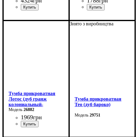
4324
грн
1788
грн
Ширина: 42 см
Ширина: 40 см
Знято з виробництва
Высота: 36,6 см
Высота: 42 см
Глубина: 45,3 см
Глубина: 40 см
Тумба прикроватная
Лотос (дуб гранж
Тумба прикроватная
колониальный-
Тео (дуб бароко)
антрацит)-2 шт
26882
29751
1969
грн
Ширина: 56 см