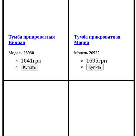
Тумба прикроватная
Тумба прикроватная
Вивиан
Мария
26930
26922
1641
грн
1695
грн
Ширина: 55 см
Ширина: 45,4 см
Высота: 50 см
Высота: 46,5 см
Глубина: 40 см
Глубина: 40 см