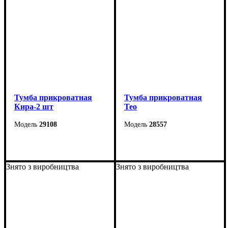
Тумба прикроватная
Тумба прикроватная
Кира-2 шт
Тео
29108
28557
Ширина: 55 см
Ширина: 56 см
Высота: 25 см
Высота: 38 см
Знято з виробництва
Знято з виробництва
Глубина: 41 см
Глубина: 40 см