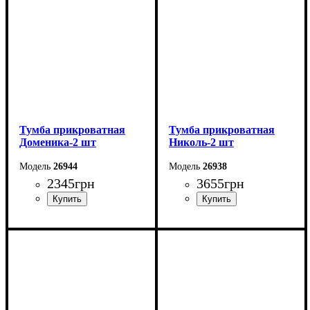
Тумба прикроватная
Тумба прикроватная
Доменика-2 шт
Николь-2 шт
26944
26938
2345
грн
3655
грн
Ширина: 46,4 см
Ширина: 46 см
Высота: 45,6 см
Высота: 52 см
Глубина: 39,3 см
Глубина: 44 см