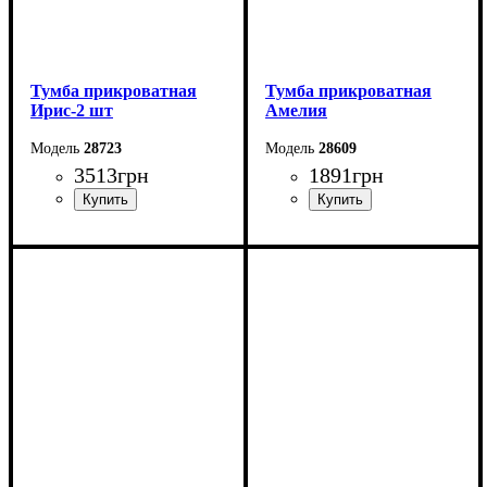
Тумба прикроватная
Тумба прикроватная
Ирис-2 шт
Амелия
28723
28609
3513
грн
1891
грн
Ширина: 49 см
Ширина: 50 см
Высота: 47 см
Высота: 45 см
Глубина: 41 см
Глубина: 40,8 см