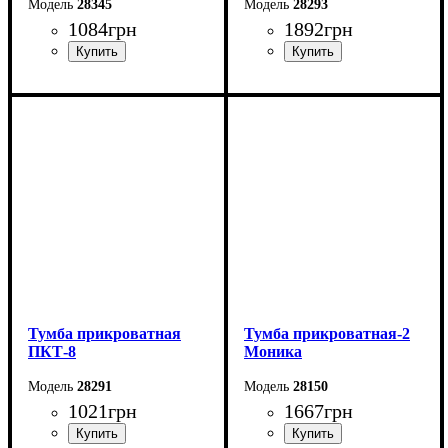
28345
28293
1084
грн
1892
грн
Ширина: 40 см
Ширина: 48 см
Высота: 40 см
Высота: 66 см
Глубина: 34 см
Глубина: 42 см
Тумба прикроватная
Тумба прикроватная-2
ПКТ-8
Моника
28291
28150
1021
грн
1667
грн