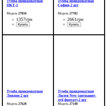
Тумба прикроватная
Тумба прикроватная
ПКТ-1
София-2 шт
27816
27782
1357
грн
2661
грн
Ширина: 35 см
Ширина: 60 см
Высота: 55 см
Высота: 44 см
Глубина: 38 см
Глубина: 39,1 см
Тумба прикроватная
Тумба прикроватная
Лондон-2 шт
Лилея New (антрацит-
дуб фрегат)-2 шт
27628
27140