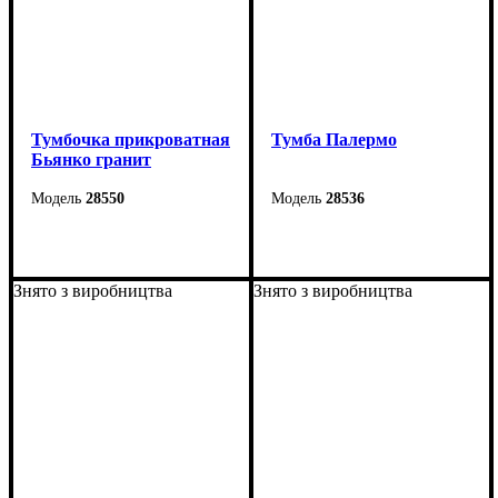
Тумбочка прикроватная
Тумба Палермо
Бьянко гранит
28550
28536
Ширина: 40 см
Ширина: 54 см
Высота: 43 см
Высота: 48,5 см
Знято з виробництва
Знято з виробництва
Глубина: 40,6 см
Глубина: 38 см