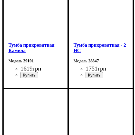
Тумба прикроватная
Тумба прикроватная - 2
Камила
НС
29101
28847
1619
грн
1751
грн
Ширина: 50 см
Ширина: 40 см
Высота: 53,5 см
Высота: 53 см
Глубина: 40,5 см
Глубина: 40,4 см