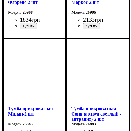
Флоренс-2 шт
Маркос-2 шт
26908
26906
1834
грн
2133
грн
Ширина: 50,1 см
Ширина: 51 см
Высота: 39 см
Высота: 45,6 см
Глубина: 42,6 см
Глубина: 37,2 см
Тумба прикроватная
Тумба прикроватная
Милан-2 шт
Соня (артвуд светлый -
антрацит)-2 шт
26885
26883