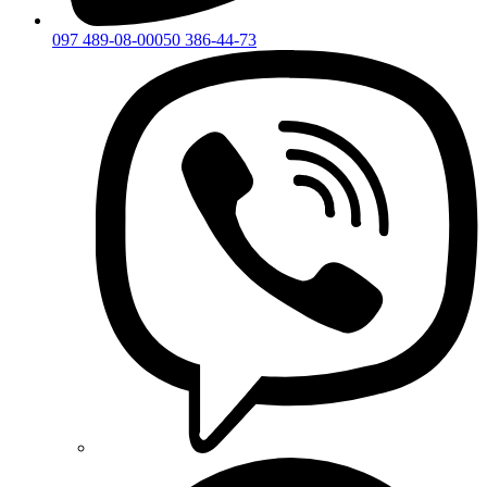
097 489-08-00
050 386-44-73