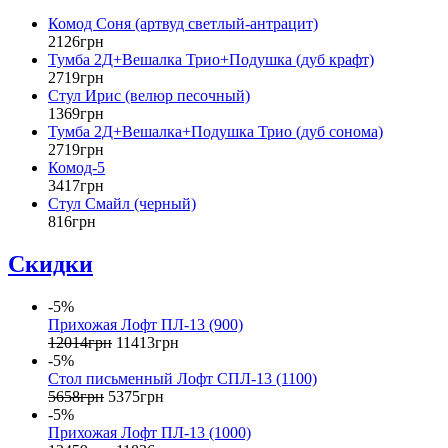
Комод Соня (артвуд светлый-антрацит)
2126
грн
Тумба 2Д+Вешалка Трио+Подушка (дуб крафт)
2719
грн
Стул Ирис (велюр песочный)
1369
грн
Тумба 2Д+Вешалка+Подушка Трио (дуб сонома)
2719
грн
Комод-5
3417
грн
Стул Смайл (черный)
816
грн
Скидки
-5%
Прихожая Лофт ПЛ-13 (900)
12014
грн
11413
грн
-5%
Стол письменный Лофт СПЛ-13 (1100)
5658
грн
5375
грн
-5%
Прихожая Лофт ПЛ-13 (1000)