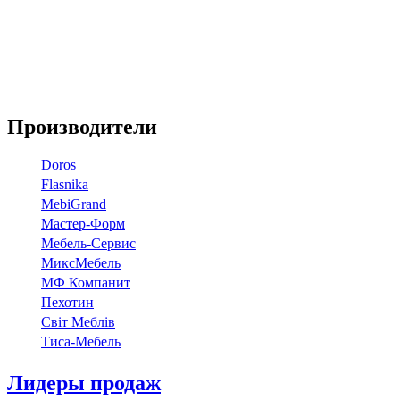
Производители
Doros
Flasnika
МebiGrand
Мастер-Форм
Мебель-Сервис
МиксМебель
МФ Компанит
Пехотин
Світ Меблів
Тиса-Мебель
Лидеры продаж