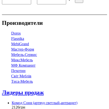
Производители
Doros
Flasnika
МebiGrand
Мастер-Форм
Мебель-Сервис
МиксМебель
МФ Компанит
Пехотин
Світ Меблів
Тиса-Мебель
Лидеры продаж
Комод Соня (артвуд светлый-антрацит)
2126
грн