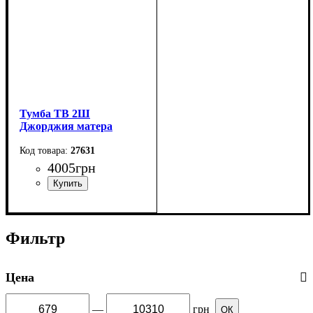
Тумба ТВ 2Ш
Джорджия матера
27631
4005
грн
Ширина: 139,2 см
Высота: 57,6 см
Фильтр
Глубина: 47,2 см
Цена
—
грн
ОК