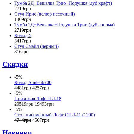
Тумба 2Д+Вешалка Трио+Подушка (дуб крафт)
2719
грн
Стул Ирис (велюр песочный)
1369
грн
Тумба 2Д+Вешалка+Подушка Трио (дуб сонома)
2719
грн
Комод-5
3417
грн
Стул Смайл (черный)
816
грн
Скидки
-5%
Комод Smile 4/700
4481
грн
4257
грн
-5%
Прихожая Лофт ПЛ-18
20519
грн
19493
грн
-5%
Стол письменный Лофт СПЛ-11 (1200)
4744
грн
4507
грн
Новинки