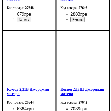
27648
27646
679
грн
2883
грн
Ширина: 135,2 см
Ширина: 196,6 см
Высота: 23,7 см
Высота: 62 см
Глубина: 20 см
Глубина: 18,1 см
Комод 2Д1В Джорджия
Комод 2Д3Ш Джорджия
матера
матера
27644
27642
6384
грн
7089
грн