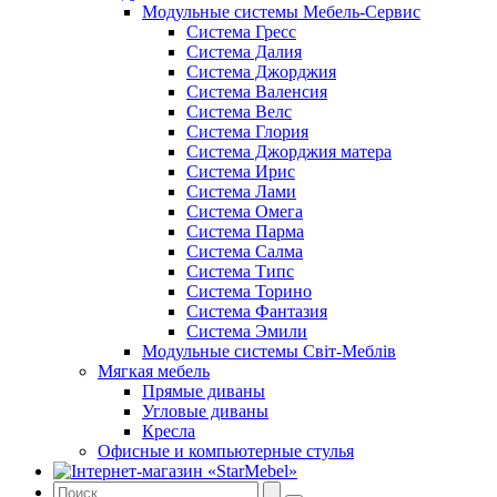
Модульные системы Мебель-Сервис
Cистема Гресс
Cистема Далия
Cистема Джорджия
Система Валенсия
Система Велс
Система Глория
Система Джорджия матера
Система Ирис
Система Лами
Система Омега
Система Парма
Система Салма
Система Типс
Система Торино
Система Фантазия
Система Эмили
Модульные системы Світ-Meблів
Мягкая мебель
Прямые диваны
Угловые диваны
Кресла
Офисные и компьютерные стулья