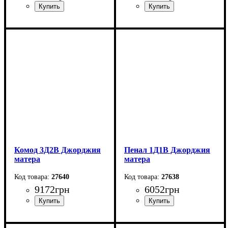
Ширина: 113,5 см
Ширина: 196,7 см
Высота: 142,4 см
Высота: 88 см
Глубина: 37,6 см
Глубина: 42,4 см
Комод 3Д2В Джорджия
Пенал 1Д1В Джорджия
матера
матера
27640
27638
9172
грн
6052
грн
Ширина: 171,1 см
Ширина: 81,6 см