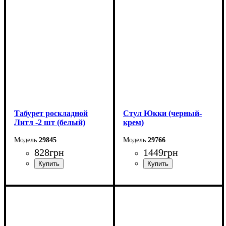
Высота: 86 см
Высота: 45 см
Глубина: 49 см
Глубина: 33 см
Табурет роскладной
Стул Юкки (черный-
Литл -2 шт (белый)
крем)
29845
29766
828
грн
1449
грн
Ширина: 33 см
Ширина: 45 см
Высота: 45 см
Высота: 79 см
Глубина: 33 см
Глубина: 48 см