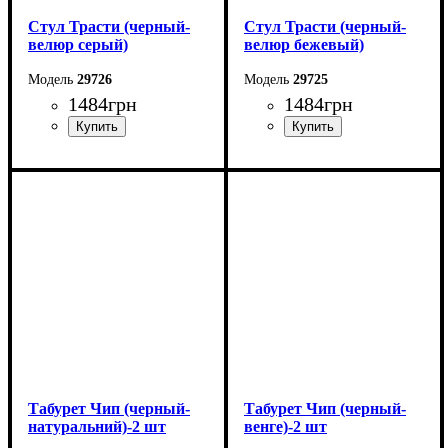
Стул Трасти (черный-
Стул Трасти (черный-
велюр серый)
велюр бежевый)
29726
29725
1484
грн
1484
грн
Ширина: 47 см
Ширина: 47 см
Высота: 89 см
Высота: 89 см
Глубина: 48 см
Глубина: 48 см
Табурет Чип (черный-
Табурет Чип (черный-
натуральний)-2 шт
венге)-2 шт