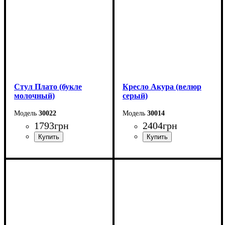
Стул Плато (букле
Кресло Акура (велюр
молочный)
серый)
30022
30014
1793
грн
2404
грн
Ширина: 58 см
Высота: 87 см
Глубина: 57 см