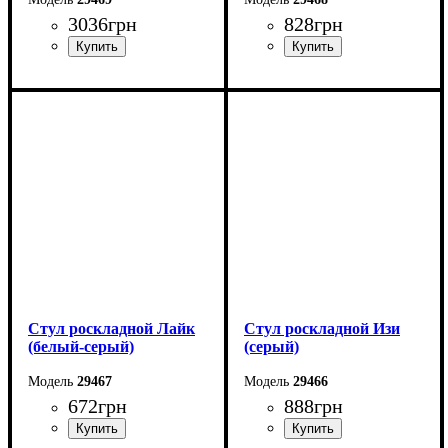
3036
грн
828
грн
Ширина: 58 см
Ширина: 33 см
Высота: 85 см
Высота: 45 см
Глубина: 64 см
Глубина: 33 см
Стул роскладной Лайк
Стул роскладной Изи
(белый-серый)
(серый)
29467
29466
672
грн
888
грн