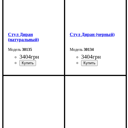
Стул Диран
Стул Диран (черный)
(натуральный)
30135
30134
3404
грн
3404
грн
Ширина: 46 см
Ширина: 46 см
Высота: 80 см
Высота: 80 см
Глубина: 50 см
Глубина: 50 см