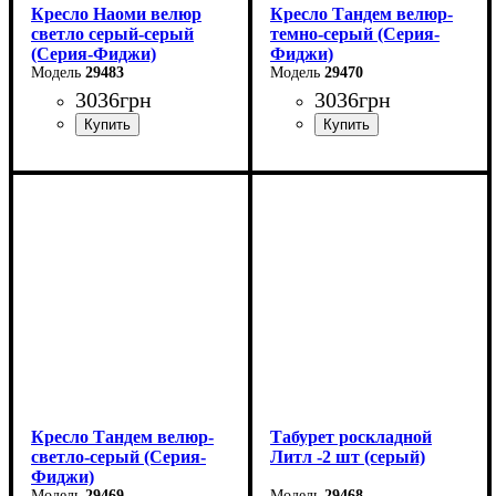
Кресло Наоми велюр
Кресло Тандем велюр-
светло серый-серый
темно-серый (Серия-
(Серия-Фиджи)
Фиджи)
29483
29470
3036
грн
3036
грн
Ширина: 58 см
Ширина: 58 см
Высота: 85 см
Высота: 85 см
Глубина: 64 см
Глубина: 64 см
Кресло Тандем велюр-
Табурет роскладной
светло-серый (Серия-
Литл -2 шт (серый)
Фиджи)
29469
29468