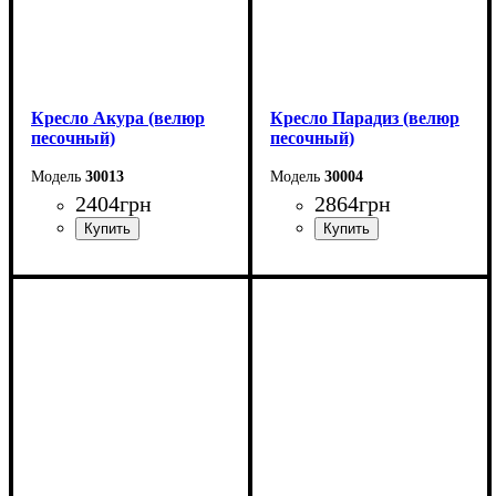
Кресло Акура (велюр
Кресло Парадиз (велюр
песочный)
песочный)
30013
30004
2404
грн
2864
грн
Ширина: 58 см
Ширина: 58 см
Высота: 87 см
Высота: 87 см
Глубина: 57 см
Глубина: 57 см