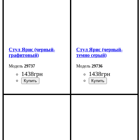
Стул Ярис (черный-
Стул Ярис (черный-
графитовый)
темно серый)
29737
29736
1438
грн
1438
грн
Ширина: 48 см
Ширина: 48 см
Высота: 88 см
Высота: 88 см
Глубина: 50 см
Глубина: 50 см