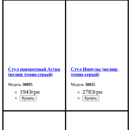
Стул поворотный Астра
Стул Импульс (велюр-
(велюр темно-серый)
темно-серый)
30095
30025
1943
грн
2783
грн