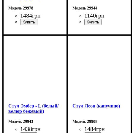
29978
29944
1484
грн
1140
грн
Ширина: 47 см
Ширина: 41 см
Высота: 89 см
Высота: 98 см
Глубина: 48 см
Глубина: 51 см
Стул Эмбер - L (белый/
Стул Леон (капучино)
велюр бежевый)
29943
29908
1438
грн
1484
грн