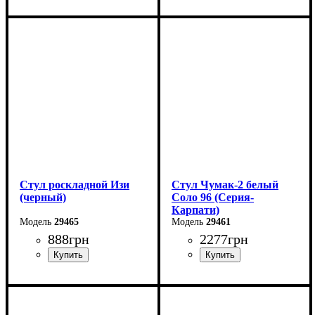
Ширина: 46 см
Ширина: 47 см
Высота: 77 см
Высота: 83 см
Глубина: 47 см
Глубина: 60 см
Стул роскладной Изи
Cтул Чумак-2 белый
(черный)
Соло 96 (Серия-
Карпати)
29465
29461
888
грн
2277
грн
Ширина: 47 см
Длина: 43 см
Высота: 83 см
Ширина: 44 см