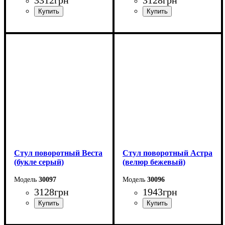
Стул поворотный Веста
Стул поворотный Астра
(букле серый)
(велюр бежевый)
30097
30096
3128
грн
1943
грн