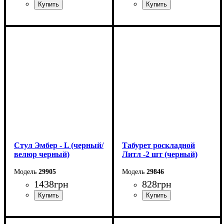
Ширина: 43 см
Ширина: 48 см
Высота: 86 см
Высота: 88 см
Глубина: 49 см
Глубина: 40 см
Стул Эмбер - L (черный/
Табурет роскладной
велюр черный)
Литл -2 шт (черный)
29905
29846
1438
грн
828
грн
Ширина: 43 см
Ширина: 33 см