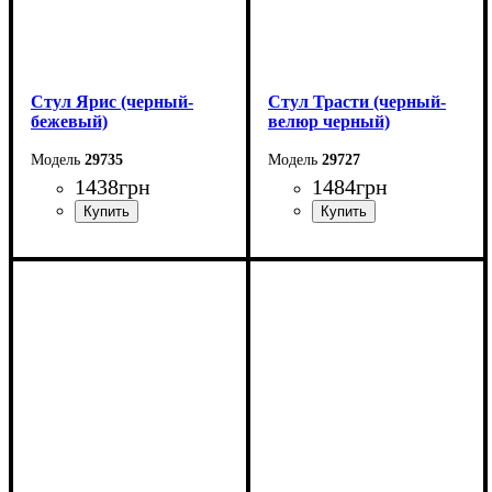
Стул Ярис (черный-
Стул Трасти (черный-
бежевый)
велюр черный)
29735
29727
1438
грн
1484
грн
Ширина: 48 см
Ширина: 47 см
Высота: 88 см
Высота: 89 см
Глубина: 50 см
Глубина: 48 см