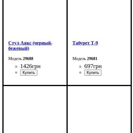
Стул Аякс (черный-
Табурет Т-9
бежевый)
29688
29681
1426
грн
697
грн
Ширина: 49 см
Ширина
: 32,4 см
Высота: 86 см
Высота
: 45 см
Глубина: 56 см
Глубина
: 32,4 см