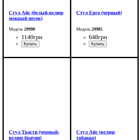
Стул Айс (белый-велюр
Стул Ерго (черный)
мокрый песок)
29990
29985
1140
грн
648
грн
Ширина: 41 см
Ширина: 39 см
Высота: 98 см
Высота: 77 см
Глубина: 51 см
Глубина: 47 см
Стул Трасти (черный-
Стул Айс (велюр
велюр брауни)
тобакко)