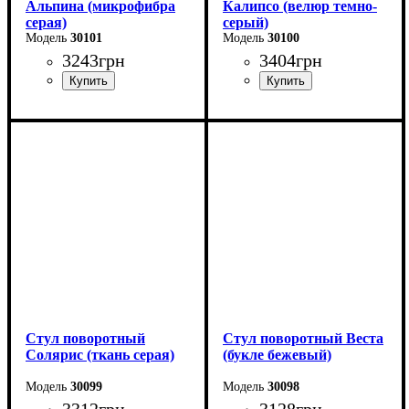
Альпина (микрофибра
Калипсо (велюр темно-
серая)
серый)
30101
30100
3243
грн
3404
грн
Стул поворотный
Стул поворотный Веста
Солярис (ткань серая)
(букле бежевый)
30099
30098
3312
грн
3128
грн