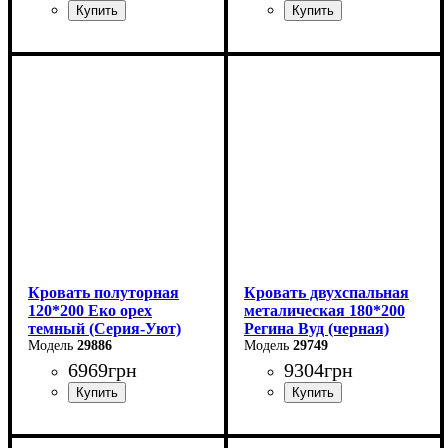
Ширина: 124 см
Ширина: 144 см
Высота: 40-80 см
Высота: 40-80 см
Глубина: 204 см
Глубина: 204 см
Кровать полуторная
Кровать двухспальная
120*200 Еко орех
металическая 180*200
темный (Серия-Уют)
Регина Вуд (черная)
29886
29749
6969
грн
9304
грн
Ширина: 124 см
Ширина: 180 см