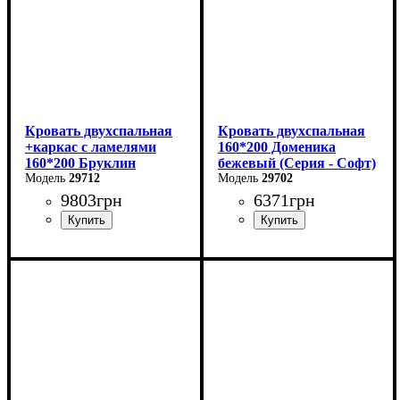
Кровать двухспальная
Кровать двухспальная
+каркас с ламелями
160*200 Доменика
160*200 Бруклин
бежевый (Серия - Софт)
29712
29702
9803
грн
6371
грн
Ширина: 169 см
Высота: 87,8 см
Глубина: 205,2 см