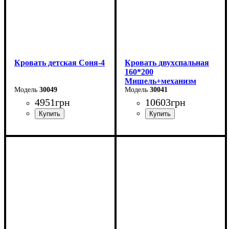
Кровать детская Соня-4
Кровать двухспальная
160*200
Мишель+механизм
30049
(темно-серая)
30041
4951
грн
10603
грн
Ширина-203,2 см
Ширина: 166 см
Высота: 96 см
Высота-74,8 см
Глубина: 206 см
Глубина-93,5 см