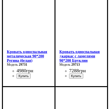
Глубина: 200 см
Глубина: 200 см
Кровать односпальная
Кровать односпальная
металическая 90*200
+каркас с ламелями
Регина (белая)
90*200 Бруклин
29731
29713
4980
грн
7288
грн
Ширина: 90 см
Ширина: 99 см
Высота: 85 см
Высота: 87,8 см
Глубина: 200 см
Глубина: 205,2 см