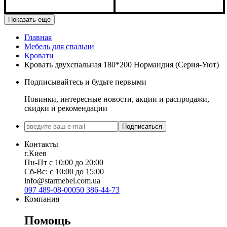
Ширина: 166 см
Ширина: 146 см
Показать еще
Высота: 86 см
Высота: 86 см
Глубина: 232 см
Глубина: 232 см
Главная
Мебель для спальни
Кровати
Кровать двухспальная 180*200 Нормандия (Серия-Уют)
Подписывайтесь и будьте первыми
Новинки, интересные новости, акции и распродажи,
скидки и рекомендации
Подписаться
Контакты
г.Киев
Пн-Пт с 10:00 до 20:00
Сб-Вс: с 10:00 до 15:00
info@starmebel.com.ua
097 489-08-00
050 386-44-73
Компания
Помощь