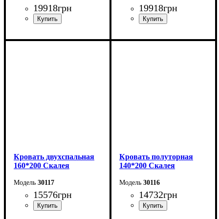
19918
грн
19918
грн
Ширина: 168 см
Ширина: 168 см
Высота: 110 см
Высота: 110 см
Глубина: 208 см
Глубина: 208 см
Кровать двухспальная
Кровать полуторная
160*200 Скалея
140*200 Скалея
30117
30116
15576
грн
14732
грн