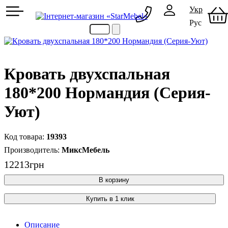
Укр
Рус
097 489-08-00
050 386-44-73
Кровать двухспальная
180*200 Нормандия (Серия-
Уют)
19393
МиксМебель
12213
грн
В корзину
Купить в 1 клик
Описание