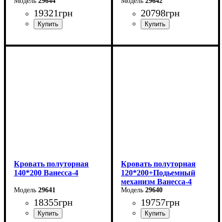
29644
29642
19321
грн
20798
грн
Ширина: 186 см
Ширина: 166 см
Высота: 86 см
Высота: 86 см
Глубина: 232 см
Глубина: 232 см
Кровать полуторная
Кровать полуторная
140*200 Ванесса-4
120*200+Подьемный
механизм Ванесса-4
29641
29640
18355
грн
19757
грн