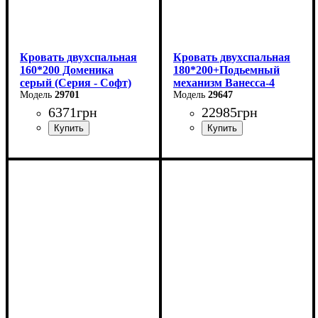
Кровать двухспальная
Кровать двухспальная
160*200 Доменика
180*200+Подьемный
серый (Серия - Софт)
механизм Ванесса-4
29701
29647
6371
грн
22985
грн
Ширина: 226 см
Высота: 86 см
Глубина: 232 см