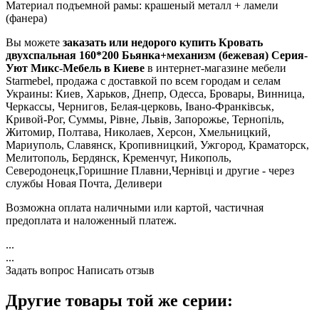
Материал подъемной рамы: крашеный металл + ламели
(фанера)
Вы можете
заказать или недорого купить Кровать
двухспальная 160*200 Бьянка+механизм (бежевая) Серия-
Уют Микс-Мебель в Киеве
в интернет-магазине мебели
Starmebel, продажа с доставкой по всем городам и селам
Украины: Киев, Харьков, Днепр, Одесса, Бровары, Винница,
Черкассы, Чернигов, Белая-церковь, Івано-Франківськ,
Кривой-Рог, Суммы, Рівне, Львів, Запорожье, Тернопіль,
Житомир, Полтава, Николаев, Херсон, Хмельницкий,
Мариуполь, Славянск, Кропивницкий, Ужгород, Краматорск,
Мелитополь, Бердянск, Кременчуг, Никополь,
Северодонецк,Горишние Плавни,Чернівці и другие - через
службы Новая Почта, Деливери
Возможна оплата наличными или картой, частичная
предоплата и наложенный платеж.
...
...
Задать вопрос
Написать отзыв
Другие товары той же серии: