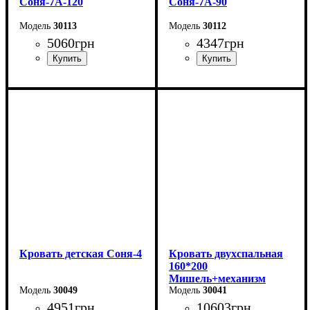
Соня-7А-120
Соня-7А-90
30113
30112
5060
грн
4347
грн
Длина - 204,8 см
Длина - 204,8 см
Ширина - 123,4 см
Ширина - 93,4 см
Высота - 85 см
Высота - 85 см
Кровать детская Соня-4
Кровать двухспальная
160*200
Мишель+механизм
30049
(темно-серая)
30041
4951
грн
10603
грн