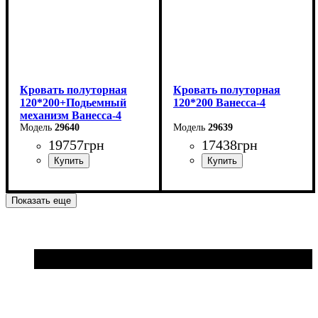
Кровать полуторная
Кровать полуторная
120*200+Подьемный
120*200 Ванесса-4
механизм Ванесса-4
29640
29639
19757
грн
17438
грн
Ширина: 146 см
Ширина: 146 см
Показать еще
Высота: 86 см
Высота: 86 см
Глубина: 232 см
Глубина: 232 см