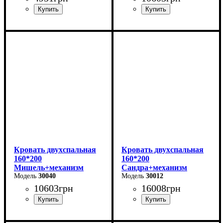
Ширина-203,2 см
Ширина: 166 см
Высота: 96 см
Высота-74,8 см
Глубина: 206 см
Глубина-93,5 см
Кровать двухспальная
Кровать двухспальная
160*200
160*200
Мишель+механизм
Сандра+механизм
(серая)
30040
(серая)
30012
10603
грн
16008
грн