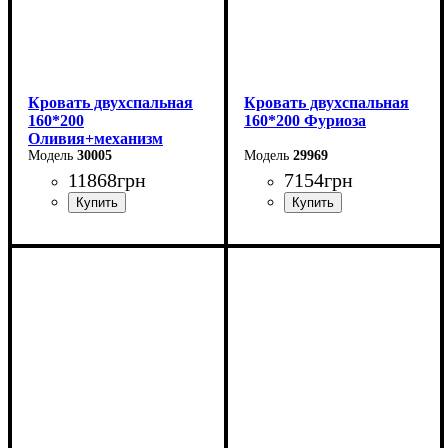
Кровать двухспальная
Кровать двухспальная
160*200
160*200 Фуриоза
Оливия+механизм
(бежевая)
30005
29969
11868
грн
7154
грн
Ширина: 170 см
Ширина: 164,2 см
Высота: 106 см
Высота: 101 см
Глубина: 215 см
Глубина: 210 см