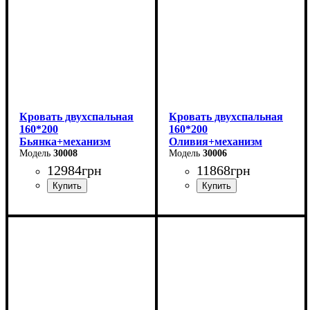
Кровать двухспальная
Кровать двухспальная
160*200
160*200
Бьянка+механизм
Оливия+механизм
(светло-серая)
30008
(светло-серая)
30006
12984
грн
11868
грн
Ширина: 170 см
Ширина: 170 см
Высота: 105 см
Высота: 106 см
Глубина: 215 см
Глубина: 215 см